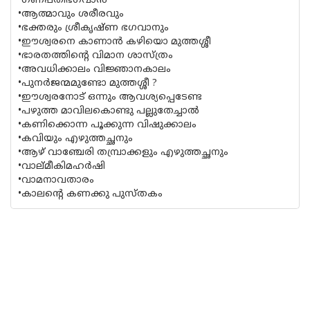
•ഗണപതിഭഗവാൻ
•ആത്മാവും ശരീരവും
•ഭക്തരും ശ്രീകൃഷ്‌ണ ഭഗവാനും
•ഈശ്വരനെ കാണാൻ കഴിയൊ മുത്തശ്ശീ
•ഭാരതത്തിൻ്റെ വിമാന ശാസ്ത്രം
•അവധിക്കാലം വിജ്ഞാനകാലം
•പുനർജന്മമുണ്ടോ മുത്തശ്ശീ ?
•ഈശ്വരനോട് ഒന്നും ആവശ്യപ്പെടേണ്ട
•പഴുത്ത മാവിലകൊണ്ടു പല്ലുതേച്ചാൽ
•കണിക്കൊന്ന പൂക്കുന്ന വിഷുക്കാലം
•കവിയും എഴുത്തച്ഛനും
•ആഴ് ‌വാഞ്ചേരി തമ്പ്രാക്കളും എഴുത്തച്ഛനും
•വാല്‌മീകിമഹർഷി
•വാമനാവതാരം
•കാലന്റെ കണക്കു പുസ്‌തകം