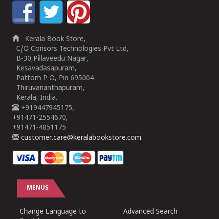
Kerala Book Store,
C/O Consors Technologies Pvt Ltd,
B-30,Pillaveedu Nagar,
Kesavadasapuram,
Pattom P O, Pin 695004
Thiruvananthapuram,
Kerala, India.
+919447945175,
+91471-2554670,
+91471-4851175
customer.care@keralabookstore.com
MENUS
Change Language to
Advanced Search