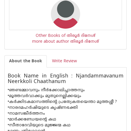
Other Books of തിരൂർ ദിനേശ്
more about author തിരൂർ ദിനേശ്
About the Book
Write Review
Book Name in English : Njandammavanum
Neerkkoli Chaathanum
•ഞണ്ടമ്മാവനും നീർക്കോലിച്ചാത്തനും
•മൂത്തവർവാക്കും മുതുനെല്ലിക്കയും
•കർക്കിടകമാസത്തിൻ്റെ പ്രത്യേകതയെന്താ മുത്തശ്ശീ ?
•നാരദമഹർഷിയുടെ കൃഷ്‌ണഭക്തി
•നാമസങ്കീർത്തനം
•മാർക്കണ്ഡേയൻ്റെ കഥ
•സീതാദേവിയുടെ മുജ്ജന്മ കഥ