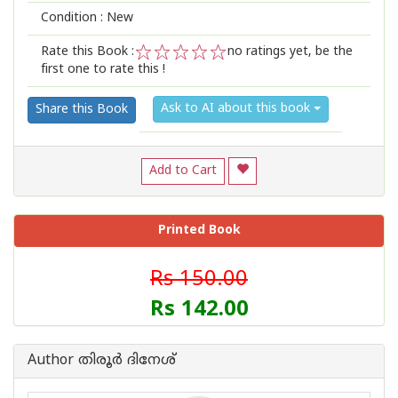
Condition : New
Rate this Book :
no ratings yet, be the
first one to rate this !
1
2
3
4
5
Ask to AI about this book
Share this Book
Add to Cart
Printed Book
Rs 150.00
Rs 142.00
Author തിരൂർ ദിനേശ്