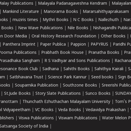
alay Publications
|
Malayala Padanagaveshna Kendram
|
Malayalam
|
Mankind Literature
|
Manorama Books
|
Mararsahithyaprakasam
ooks
|
muziris times
|
Mythri Books
|
N C Books
|
Nallezhuth
|
Nar
 Books
|
New Wave Publications
|
Nile Books
|
Nishagandhi Publica
n Door Media
|
Oral History Research Foundation
|
Other Books
|
|
Panthera Imprint
|
Paper Publica
|
Pappion
|
PAPYRUS
|
Paridhi P
Poorna Publications
|
Prabhath Book House
|
Pranatha Books
|
Pra
Prasadhaka Sangham
|
R S Vadhyar and Sons Publications
|
Rachana
esonance Book Club
|
Sadhana
|
Sahithi Books
|
Sahithya Kairali
|
S
kam
|
Satbhavana Trust
|
Science Park Kannur
|
Seed books
|
Sign B
Books
|
Souparnika Publication
|
Southzone Books
|
Sreerishi Publi
|
St.Jude Books
|
Story Slate Publications
|
Sunco Books
|
SUNDAY
iranottam
|
Thunchath Ezhuthachan Malayalam University
|
Tom's P
ol Vidyapeetham
|
VC Books
|
Veda Books
|
Vedavidya Prakashan
|
blishers
|
Viswa Publications
|
Viswam Publications
|
Water Melon Pu
atsanga Society of India
|