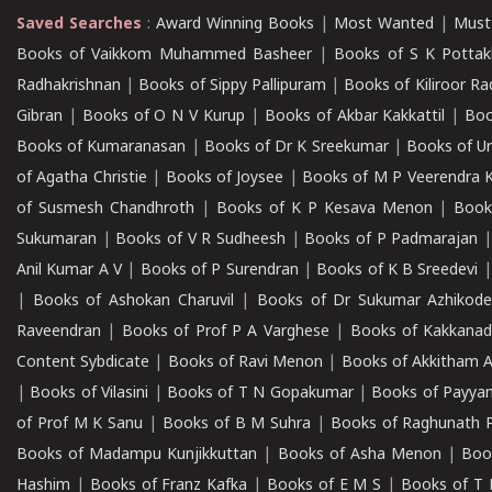
Saved Searches
:
Award Winning Books
|
Most Wanted
|
Must
Books of Vaikkom Muhammed Basheer
|
Books of S K Pottak
Radhakrishnan
|
Books of Sippy Pallipuram
|
Books of Kiliroor R
Gibran
|
Books of O N V Kurup
|
Books of Akbar Kakkattil
|
Boo
Books of Kumaranasan
|
Books of Dr K Sreekumar
|
Books of U
of Agatha Christie
|
Books of Joysee
|
Books of M P Veerendra 
of Susmesh Chandhroth
|
Books of K P Kesava Menon
|
Book
Sukumaran
|
Books of V R Sudheesh
|
Books of P Padmarajan
Anil Kumar A V
|
Books of P Surendran
|
Books of K B Sreedevi
|
Books of Ashokan Charuvil
|
Books of Dr Sukumar Azhikod
Raveendran
|
Books of Prof P A Varghese
|
Books of Kakkana
Content Sybdicate
|
Books of Ravi Menon
|
Books of Akkitham 
|
Books of Vilasini
|
Books of T N Gopakumar
|
Books of Payya
of Prof M K Sanu
|
Books of B M Suhra
|
Books of Raghunath P
Books of Madampu Kunjikkuttan
|
Books of Asha Menon
|
Boo
Hashim
|
Books of Franz Kafka
|
Books of E M S
|
Books of T 