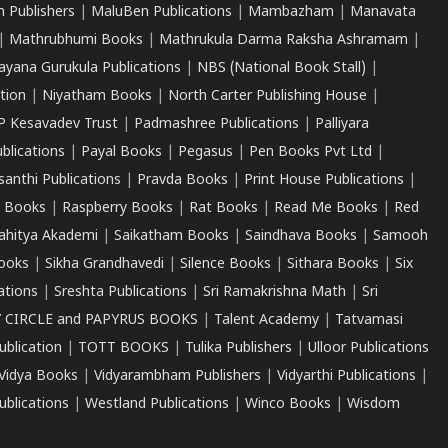
 Publishers
|
MaluBen Publications
|
Mambazham
|
Manavata
|
Mathrubhumi Books
|
Mathrukula Darma Raksha Ashramam
|
ayana Gurukula Publications
|
NBS (National Book Stall)
|
tion
|
Niyatham Books
|
North Carter Publishing House
|
P Kesavadev Trust
|
Padmashree Publications
|
Palliyara
ublications
|
Payal Books
|
Pegasus
|
Pen Books Pvt Ltd
|
santhi Publications
|
Pravda Books
|
Print House Publications
|
 Books
|
Raspberry Books
|
Rat Books
|
Read Me Books
|
Red
ahitya Akademi
|
Saikatham Books
|
Saindhava Books
|
Samooh
ooks
|
Sikha Grandhavedi
|
Silence Books
|
Sithara Books
|
Six
cations
|
Sreshta Publications
|
Sri Ramakrishna Math
|
Sri
 CIRCLE and PAPYRUS BOOKS
|
Talent Academy
|
Tatvamasi
ublication
|
TOTT BOOKS
|
Tulika Publishers
|
Ulloor Publications
Vidya Books
|
Vidyarambham Publishers
|
Vidyarthi Publications
|
blications
|
Westland Publications
|
Winco Books
|
Wisdom