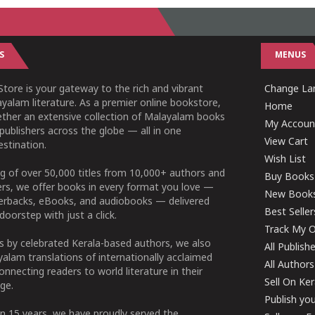
S
MENUS
tore is your gateway to the rich and vibrant
Change Lan
yalam literature. As a premier online bookstore,
Home
ether an extensive collection of Malayalam books
My Accoun
publishers across the globe — all in one
View Cart
stination.
Wish List
g of over 50,000 titles from 10,000+ authors and
Buy Books
ers, we offer books in every format you love —
New Book
perbacks, eBooks, and audiobooks — delivered
Best Seller
doorstep with just a click.
Track My O
 by celebrated Kerala-based authors, we also
All Publish
alam translations of internationally acclaimed
All Authors
connecting readers to world literature in their
Sell On Ke
ge.
Publish yo
n 15 years, we have proudly served the