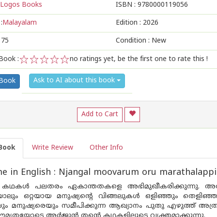
Logos Books
ISBN :
9780000119056
:
Malayalam
Edition :
2026
175
Condition : New
Book :
no ratings yet, be the first one to rate this !
1
2
3
4
5
Ask to AI about this book
 Book
Add to Cart
Book
Write Review
Other Info
 in English : Njangal moovarum oru marathalappi
 കഥകൾ പലതരം ഏകാന്തതകളെ അഭിമുഖീകരിക്കുന്നു. അത് 
ലും ഒറ്റയായ മനുഷ്യന്റെ വിങ്ങലുകൾ ഒളിഞ്ഞും തെളിഞ്ഞും
ം മനുഷ്യരെയും സമീപിക്കുന്ന ആഖ്യാനം പുതു എഴുത്ത് അത്ര 
മ്യതയോടെ അർജുൻ തന്റെ കഥകളിലൂടെ വ്യക്തമാക്കുന്നു.