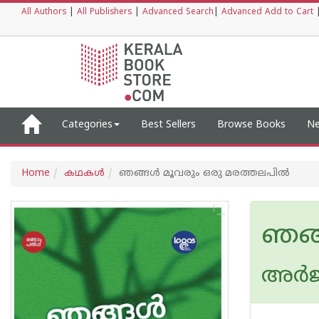
All Authors
|
All Publishers
|
Advanced Search
|
Advanced Add to Cart
Categories
Best Sellers
Browse Books
Ne
Home
കഥകള്‍
ഞങ്ങൾ മൂവരും ഒരു മരത്തലപിൽ
ഞങ്
അര്‍ജ