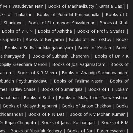
f M T Vasudevan Nair
|
Books of Madhavikutty [ Kamala Das ]
|
ks of Thakazhi
|
Books of Punathil Kunjabdhulla
|
Books of C
il Shankunni
|
Books of Ettumanoor Shivakumar
|
Books of Khalil
|
Books of V K N
|
Books of Ashitha
|
Books of Prof S Sivadas
|
Pushpanath
|
Books of Benyamin
|
Books of Leo Tolstoy
|
Books
|
Books of Sudhakar Mangalodayam
|
Books of Kovilan
|
Books
aithanyayathi
|
Books of Subhash Chandran
|
Books of Dr P K
oppilly Sreedhara Menon
|
Books of Josi Vagamattam
|
Books of
mattom
|
Books of K R Meera
|
Books of Anand(p Sachidanandan)
abuddin Poythumkadavu
|
Books of Taslima Nasrin
|
Books of
ames Hadley Chase
|
Books of Sumangala
|
Books of I T Lokam
dmanabhan
|
Books of Sethu
|
Books of Malyattoor Ramakrishnan
|
Books of Malayath Appunni
|
Books of Anton Chekhov
|
Books
chidanandan
|
Books of P N Das
|
Books of K V Mohan Kumar
|
Dr Rajan Chungath
|
Books of Jamal Kochangadi
|
Books of E M
ons
|
Books of Yusufali Kechery
|
Books of Sunil Paramesvaran
|