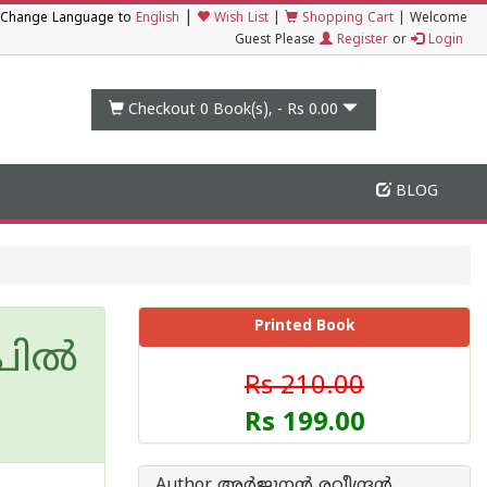
|
Change Language to
English
Wish List
|
Shopping Cart
|
Welcome
Guest Please
Register
or
Login
Checkout 0
Book(s), -
Rs 0.00
BLOG
Printed Book
ലപിൽ
Rs 210.00
Rs 199.00
Author അര്‍ജുനന്‍ രവീന്ദ്രന്‍