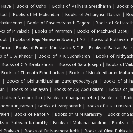
 Have
|
Books of Osho
|
Books of Palliyara Sreedharan
|
Books o
kad
|
Books of M Mukundan
|
Books of Acharyasri Rajesh
|
Boo
adhakrishnan
|
Books of Raveendranath Tagore
|
Books of Kottarath
ks of P Valsala
|
Books of Pamman
|
Books of Mezhuveli Babuji
roob
|
Books of Raju Narayana Swamy I A S
|
Books of Kottayam 
Kumar
|
Books of Francis Karekkattu S D B
|
Books of Battan Boss
s of U A Khader
|
Books of K K Sudhakaran
|
Books of Nithyach
|
Books of C V Balakrishnan
|
Books of Sara Joseph
|
Books of Vail
|
Books of Thunjath Ezhuthachan
|
Books of Muraleedharan Mulla
e
|
Books of Bibhuthibhushan Bandhyopadhyaya
|
Books of Shih
dan
|
Books of Sanjayan
|
Books of Apj Abdulkalam
|
Books of J
Achuthan Namboothiri
|
Books of Changampuzha
|
Books of T Pa
nnoor Kunjiraman
|
Books of Parappurath
|
Books of U K Kumaran
aleri
|
Books of Panoli V
|
Books of M N Karassrry
|
Books of Sa
ks of Sathyan Kallurutty
|
Books of Mohanachandran
|
Books of 
N Prakash
|
Books of Dr Narendra Kohli
|
Books of Olive Publicati