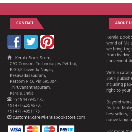
CONTACT
ABOUT U
Kerala Book S
world of Mala
we bring tog
from leading 
Kerala Book Store,
convenient de
C/O Consors Technologies Pvt Ltd,
B-30,Pillaveedu Nagar,
With a catalo
Kesavadasapuram,
350+ publish
Pattom P O, Pin 695004
including pa
Thiruvananthapuram,
right to your 
Kerala, India.
+919447945175,
Beyond works
+91471-2554670,
feature Malay
+91471-4851175
bestsellers, 
customer.care@keralabookstore.com
native langua
For more tha