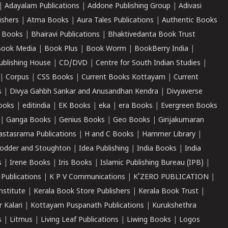
|
Adayalam Publications
|
Addone Publishing Group
|
Adivasi
ishers
|
Atma Books
|
Aura Tales Publications
|
Authentic Books
 Books
|
Bhairavi Publications
|
Bhaktivedanta Book Trust
ook Media
|
Book Plus
|
Book Worm
|
BookBerry India
|
ublishing House
|
CD/DVD
|
Centre for South Indian Studies
|
|
Corpus
|
CSS Books
|
Current Books Kottayam
|
Current
s
|
Divya Gahbh Sankar and Anusandhan Kendra
|
Divyaverse
ooks
|
editindia
|
EK Books
|
eka
|
era Books
|
Evergreen Books
|
Ganga Books
|
Genius Books
|
Geo Books
|
Girijakumaran
astasrama Publications
|
H and C Books
|
Hammer Library
|
odder and Stoughton
|
Idea Publishing
|
India Books
|
India
s
|
Irene Books
|
Iris Books
|
Islamic Publishing Bureau (IPB)
|
 Publications
|
K P V Communications
|
K'ZERO PUBLICATION
|
nstitute
|
Kerala Book Store Publishers
|
Kerala Book Trust
|
r Kalari
|
Kottayam Puspanath Publications
|
Kurukshethra
s
|
Litmus
|
Living Leaf Publications
|
Liwing Books
|
Logos