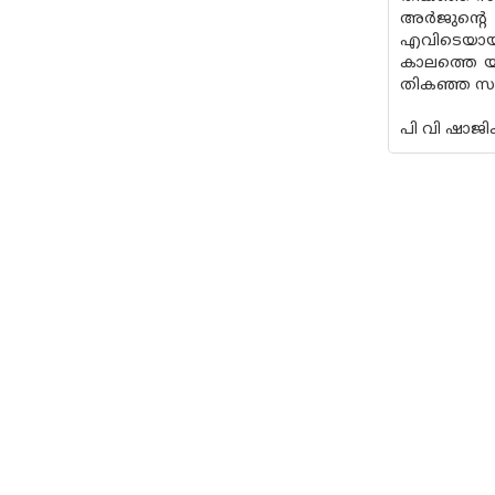
അർജുൻ്റെ
എവിടെയായാ
കാലത്തെ യു
തികഞ്ഞ സൗ
പി വി ഷാജി