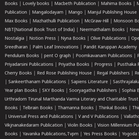
Books
|
Lovely books
|
Macbeth Publication
|
Mahima Books
|
M
Publication
|
Mangalodayam
|
Mango
|
Manjul Publishing House
Max Books
|
Mazhathulli Publication
|
McGraw-Hill
|
Monsoon B
NBT(National Book Trust of India)
|
Neermathalam Books
|
New
Nostalgia
|
Notion Press
|
Nyna Books
|
Olive Publications
|
Ope
Sreedharan
|
Palm Leaf Innovations
|
Pandit Karuppan Academy
Pendulum Books
|
pent O graph
|
Poomkavanam Publications
|
Priyadarsini Publications
|
Priyatha Books
|
Progress
|
Pusthaka 
Cherry Books
|
Red Rose Publishing House
|
Regal Publishers
|
R
|
Sankeerthanam Publications
|
Sapiens Literature
|
Sasthrajala
Year plan Books
|
SKY Books
|
Sooryagatha Publishers
|
Sophia 
Urthradom Tirunal Marthanda Varma Literary and Charitable Trust
Books
|
Telbrain Books
|
Thamanna Books
|
Thinkal Books
|
Th
|
Universal Press and Publications
|
V and V Publications
|
Vallath
Vikjnanakedaram Publication
|
Violin Books
|
Vision Millennium Pu
Books
|
Yavanika Publications,Tvpm
|
Yes Press Books
|
Yogoda S