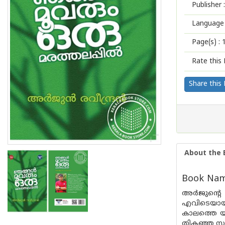
Publisher :
Language 
Page(s) :
Rate this 
Share this
About the 
Book Name
അർജുൻ്റെ
എവിടെയായാ
കാലത്തെ യു
തികഞ്ഞ സൗ