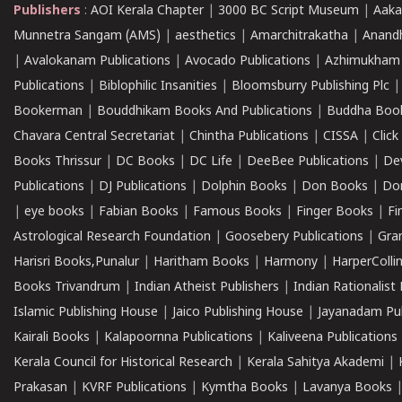
Publishers
:
AOI Kerala Chapter
|
3000 BC Script Museum
|
Aaka
Munnetra Sangam (AMS)
|
aesthetics
|
Amarchitrakatha
|
Anand
|
Avalokanam Publications
|
Avocado Publications
|
Azhimukham
Publications
|
Biblophilic Insanities
|
Bloomsburry Publishing Plc
Bookerman
|
Bouddhikam Books And Publications
|
Buddha Boo
Chavara Central Secretariat
|
Chintha Publications
|
CISSA
|
Clic
Books Thrissur
|
DC Books
|
DC Life
|
DeeBee Publications
|
De
Publications
|
DJ Publications
|
Dolphin Books
|
Don Books
|
Don
|
eye books
|
Fabian Books
|
Famous Books
|
Finger Books
|
Fi
Astrological Research Foundation
|
Goosebery Publications
|
Gra
Harisri Books,Punalur
|
Haritham Books
|
Harmony
|
HarperCollin
Books Trivandrum
|
Indian Atheist Publishers
|
Indian Rationalist 
Islamic Publishing House
|
Jaico Publishing House
|
Jayanadam Pub
Kairali Books
|
Kalapoornna Publications
|
Kaliveena Publications
Kerala Council for Historical Research
|
Kerala Sahitya Akademi
|
Prakasan
|
KVRF Publications
|
Kymtha Books
|
Lavanya Books