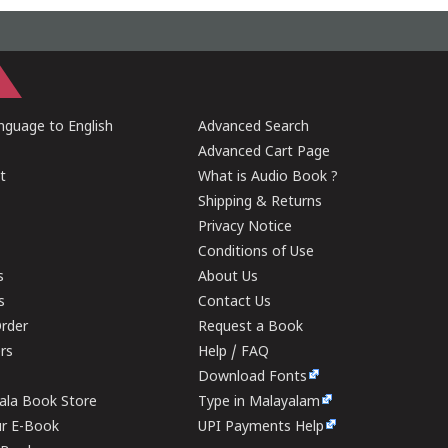
guage to English
Advanced Search
Advanced Cart Page
t
What is Audio Book ?
Shipping & Returns
Privacy Notice
Conditions of Use
s
About Us
s
Contact Us
rder
Request a Book
ers
Help / FAQ
Download Fonts
rala Book Store
Type in Malayalam
ur E-Book
UPI Payments Help