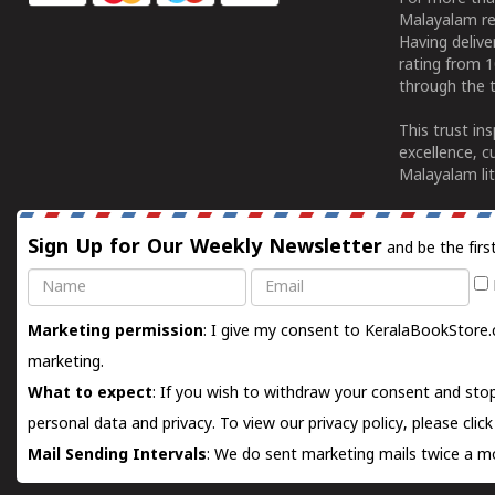
Malayalam re
Having deliv
rating from 
through the t
This trust in
excellence, c
Malayalam lit
Sign Up for Our Weekly Newsletter
and be the firs
Name
Email
Marketing permission
: I give my consent to KeralaBookStore.
marketing.
What to expect
: If you wish to withdraw your consent and stop
personal data and privacy. To view our privacy policy, please
clic
Mail Sending Intervals
: We do sent marketing mails twice a mo