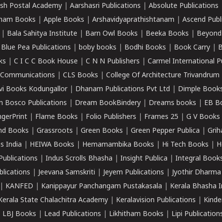
sh Postal Academy
|
Aarshasri Publications
|
Absolute Publications
ham Books
|
Apple Books
|
Arshavidyaprathishtanam
|
Ascend Publ
|
Bala Sahitya Institute
|
Barn Owl Books
|
Beeka Books
|
Beyond
|
Blue Pea Publications
|
boby books
|
Bodhi Books
|
Book Carry
|
B
ks
|
C I C C Book House
|
C N N Publishers
|
Carmel International P
k Communications
|
CLS Books
|
College Of Architecture Trivandrum
vi Books Kodungallor
|
Dhanam Publications Pvt Ltd
|
Dimple Book
 Bosco Publications
|
Dream BookBindery
|
Dreams books
|
EB B
ngerPrint
|
Flame Books
|
Folio Publishers
|
Frames 25
|
G V Books
nd Books
|
Grassroots
|
Green Books
|
Green Pepper Publica
|
Grih
s India
|
HEIWA Books
|
Hemamambika Books
|
Hi Tech Books
|
H
Publications
|
Indus Scrolls Bhasha
|
Insight Publica
|
Integral Book
lications
|
Jeevana Samskriti
|
Jeyem Publications
|
Jyothir Dharma
|
KANFED
|
Kanippayur Panchangam Pustakasala
|
Kerala Bhasha I
Kerala State Chalachitra Academy
|
Keralavision Publications
|
Kinde
|
LBJ Books
|
Lead Publications
|
Likhitham Books
|
Lipi Publication