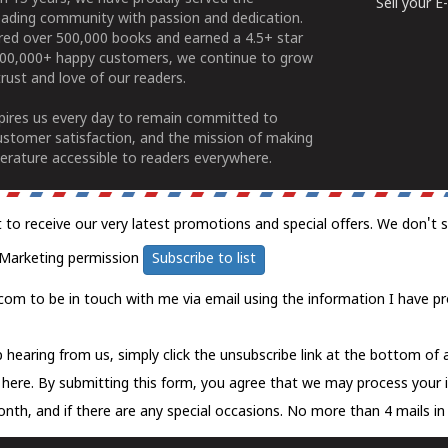
Sell your 
ading community with passion and dedication.
ered over 500,000 books and earned a 4.5+ star
100,000+ happy customers, we continue to grow
rust and love of our readers.
spires us every day to remain committed to
ustomer satisfaction, and the mission of making
erature accessible to readers everywhere.
t to receive our very latest promotions and special offers. We don't 
Marketing permission
Subscribe to list
com to be in touch with me via email using the information I have pr
 hearing from us, simply click the unsubscribe link at the bottom of
k here.
By submitting this form, you agree that we may process your 
nth, and if there are any special occasions. No more than 4 mails in 