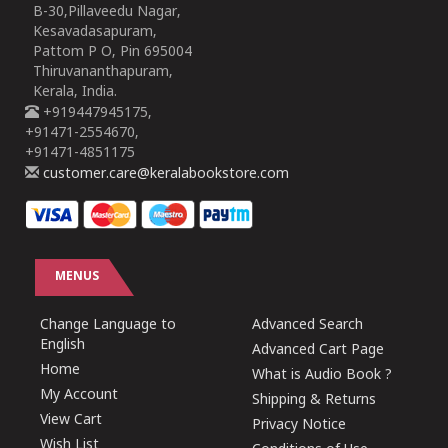
B-30,Pillaveedu Nagar,
Kesavadasapuram,
Pattom P O, Pin 695004
Thiruvananthapuram,
Kerala, India.
+919447945175,
+91471-2554670,
+91471-4851175
customer.care@keralabookstore.com
MENUS
Change Language to
Advanced Search
English
Advanced Cart Page
Home
What is Audio Book ?
My Account
Shipping & Returns
View Cart
Privacy Notice
Wish List