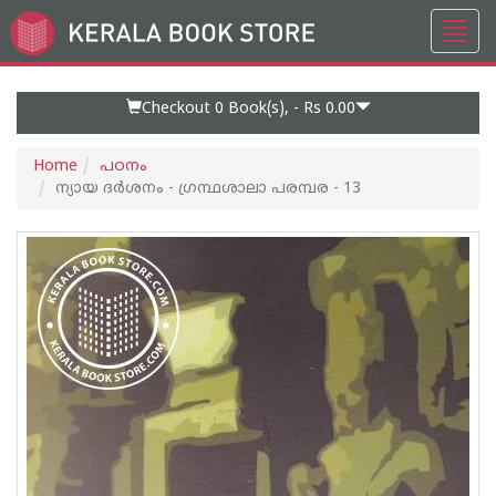
Toggl
Go
navig
to
Home
Page
Checkout 0
Book(s), -
Rs 0.00
Home
പഠനം
ന്യായ ദര്‍ശനം - ഗ്രന്ഥശാലാ പരമ്പര - 13