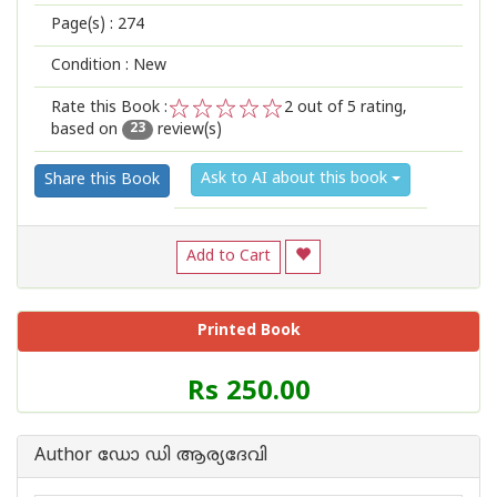
Page(s) :
274
Condition : New
Rate this Book :
2
out of 5 rating,
based on
review(s)
1
2
3
4
5
23
Ask to AI about this book
Share this Book
Add to Cart
Printed Book
Price
Rs 250.00
of
this
Book
Author ഡോ ഡി ആര്യദേവി
is