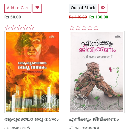
Add to Cart
Out of Stock
Rs 50.00
Rs 140.00
Rs 130.00
1
2
3
4
5
1
2
3
4
5
ആരുടെയോ ഒരു നഗരം
എനിക്കും ജീവിക്കണം
കാക്കനാടന്‍
പി കേശവദേവ്‌