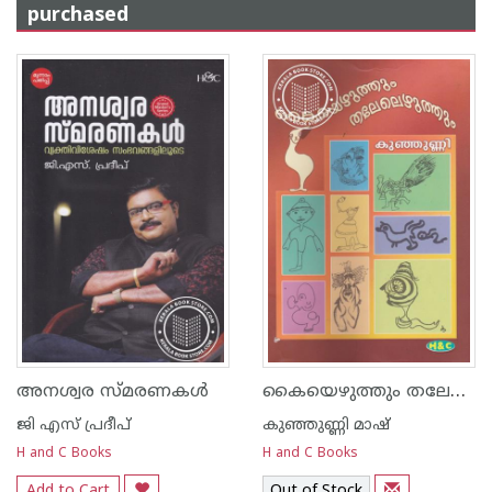
purchased
കൈയെഴുത്തും തലേലെഴുത്തും
അനശ്വര സ്മരണകള്‍
ജി എസ്‌ പ്രദീപ്‌
കുഞ്ഞുണ്ണി മാഷ്‌
H and C Books
H and C Books
Add to Cart
Out of Stock