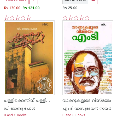
Rs 130.00
Rs 121.00
Rs 25.00
1
2
3
4
5
1
2
3
4
5
പള്ളിക്കെന്തിന്‌ പള്ളിക്കൂടം
വാക്കുകളുടെ വിസ്മയം
ഡി ബാബു പോള്‍
എം ടി വാസുദേവന്‍ നായര്‍
H and C Books
H and C Books