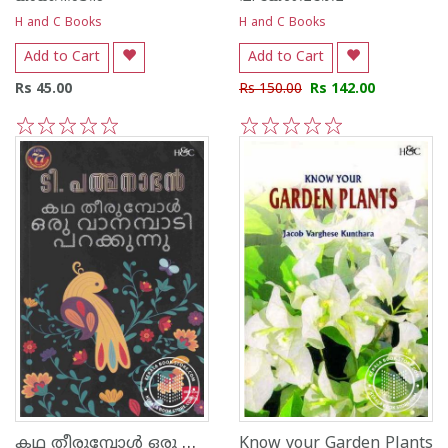
H and C Books
H and C Books
Add to Cart
Add to Cart
Rs 45.00
Rs 150.00
Rs 142.00
1
2
3
4
5
1
2
3
4
5
കഥ തീരുമ്പോള്‍ ഒരു വാനമ്പാടി പറക്കുന്നു
Know your Garden Plants