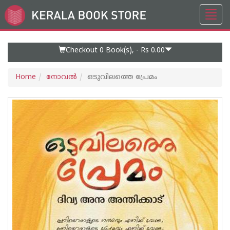
Toggl
Go
navig
to
Home
Page
Checkout 0
Book(s), -
Rs 0.00
Home
നോവല്‍
ഒടുവിലത്തെ പ്രേമം