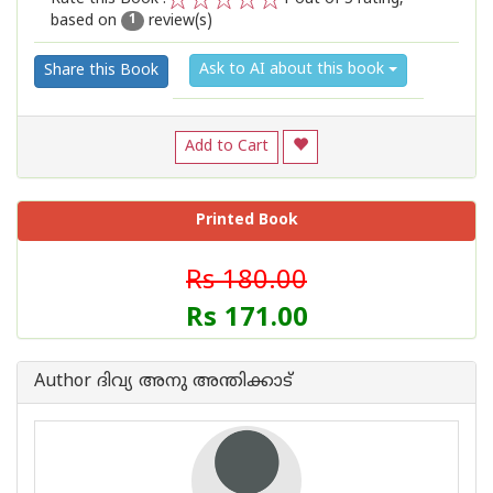
based on
review(s)
1
2
3
4
5
1
Ask to AI about this book
Share this Book
Add to Cart
Printed Book
Rs 180.00
Rs 171.00
Author ദിവ്യ അനു അന്തിക്കാട്