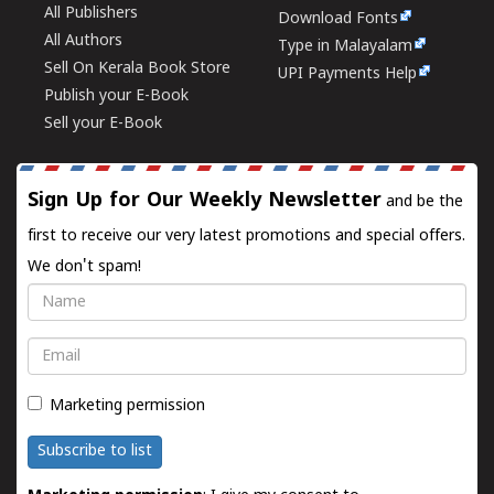
All Publishers
Download Fonts
All Authors
Type in Malayalam
Sell On Kerala Book Store
UPI Payments Help
Publish your E-Book
Sell your E-Book
Sign Up for Our Weekly Newsletter
and be the
first to receive our very latest promotions and special offers.
We don't spam!
Name
Email
Marketing permission
Subscribe to list