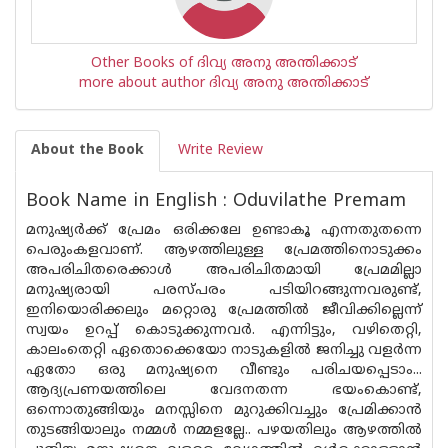
Other Books of ദിവ്യ അനു അന്തിക്കാട്
more about author ദിവ്യ അനു അന്തിക്കാട്
About the Book
Write Review
Book Name in English : Oduvilathe Premam
മനുഷ്യർക്ക് പ്രേമം ഒരിക്കലേ ഉണ്ടാകൂ എന്നതുതന്നെ
പെരുംകളവാണ്. ആഴത്തിലുള്ള പ്രേമത്തിനൊടുക്കം
അപരിചിതരെക്കാൾ അപരിചിതമായി പ്രേമമില്ലാ
മനുഷ്യരായി പരസ്പ‌രം പടിയിറങ്ങുന്നവരുണ്ട്,
ഇനിയൊരിക്കലും മറ്റൊരു പ്രേമത്തിൽ ജീവിക്കില്ലെന്ന്
സ്വയം ഉറപ്പ് കൊടുക്കുന്നവര്‍. എന്നിട്ടും, വഴിതെറ്റി,
കാലംതെറ്റി ഏതൊക്കെയോ നാടുകളിൽ ജനിച്ചു വളർന്ന
ഏതോ ഒരു മനുഷ്യനെ വീണ്ടും പരിചയപ്പെടാം...
ആദ്യപ്രണയത്തിലെ വേദനതന്ന ഭയംകൊണ്ട്,
ഒന്നൊതുങ്ങിയും മനസ്സിനെ മുറുക്കിവച്ചും പ്രേമിക്കാൻ
തുടങ്ങിയാലും നമ്മൾ നമ്മളല്ലേ.. പഴയതിലും ആഴത്തിൽ