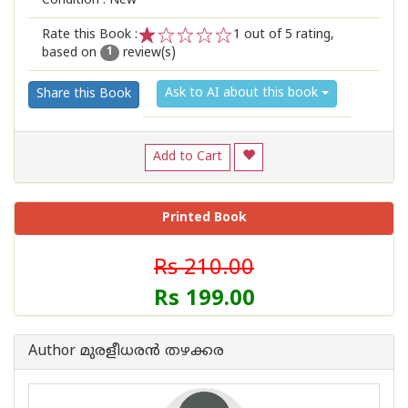
Condition : New
Rate this Book :
1
out of 5 rating,
based on
review(s)
1
2
3
4
5
1
Ask to AI about this book
Share this Book
Add to Cart
Printed Book
Rs 210.00
Rs 199.00
Author മുരളീധരന്‍ തഴക്കര