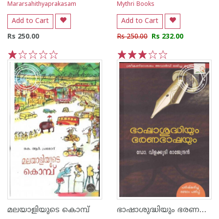
Mararsahithyaprakasam
Mythri Books
Add to Cart
Add to Cart
Rs 250.00
Rs 250.00
Rs 232.00
1
2
3
4
5
1
2
3
4
5
ഭാഷാശുദ്ധിയും ഭരണഭാഷയും
മലയാളിയുടെ കൊമ്പ്