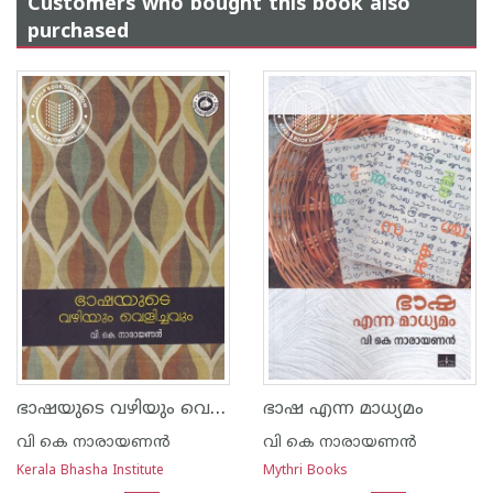
Customers who bought this book also
purchased
ഭാഷയുടെ വഴിയും വെളിച്ചവും
ഭാഷ എന്ന മാധ്യമം
വി കെ നാരായണന്‍
വി കെ നാരായണന്‍
Kerala Bhasha Institute
Mythri Books