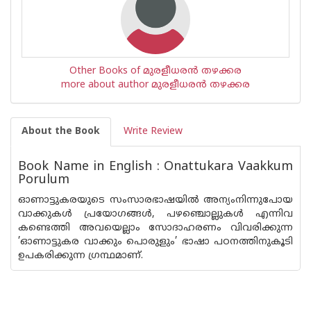
Other Books of മുരളീധരന്‍ തഴക്കര
more about author മുരളീധരന്‍ തഴക്കര
About the Book
Write Review
Book Name in English : Onattukara Vaakkum
Porulum
ഓണാട്ടുകരയുടെ സംസാരഭാഷയിൽ അന്യംനിന്നുപോയ
വാക്കുകൾ പ്രയോഗങ്ങൾ, പഴഞ്ചൊല്ലുകൾ എന്നിവ
കണ്ടെത്തി അവയെല്ലാം സോദാഹരണം വിവരിക്കുന്ന
’ഓണാട്ടുകര വാക്കും പൊരുളും’ ഭാഷാ പഠനത്തിനുകൂടി
ഉപകരിക്കുന്ന ഗ്രന്ഥമാണ്.