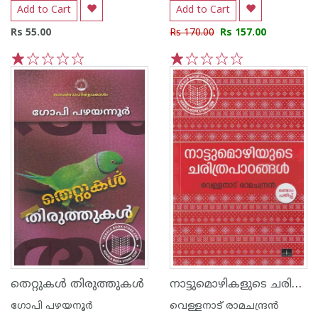
Add to Cart
Add to Cart
Rs 55.00
Rs 170.00
Rs 157.00
1
2
3
4
5
1
2
3
4
5
നാട്ടുമൊഴികളുടെ ചരിത്രപാഠങ്ങള്‍
തെറ്റുകള്‍ തിരുത്തുകള്‍
ഗോപി പഴയനൂര്‍
വെള്ളനാട് രാമചന്ദ്രന്‍