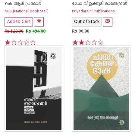
കെ ആർ പ്രമോദ്
ഡോ വിളക്കുടി രാജേന്ദ്രന്‍
NBS (National Book Stall)
Priyadarsini Publications
Add to Cart
Out of Stock
Rs 520.00
Rs 494.00
Rs 80.00
1
2
3
4
5
1
2
3
4
5