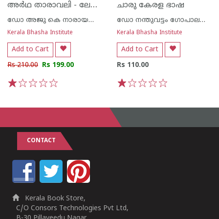
അർഥ താരാവലി - ലേഖനം, കുറിപ്പ്, അഭിമുഖം
ചാരു കേരള ഭാഷ
ഡോ അജു കെ നാരായണന്‍
ഡോ നന്തുവട്ടം ഗോപാലകൃഷ്ണന്‍
Kerala Bhasha Institute
Kerala Bhasha Institute
Add to Cart
Add to Cart
Rs 210.00
Rs 199.00
Rs 110.00
1
2
3
4
5
1
2
3
4
5
CONTACT
Kerala Book Store,
C/O Consors Technologies Pvt Ltd,
B-30,Pillaveedu Nagar,