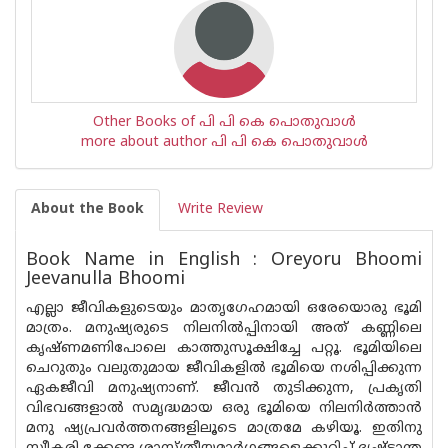
Other Books of പി പി കെ പൊതുവാള്‍
more about author പി പി കെ പൊതുവാള്‍
About the Book
Write Review
Book Name in English : Oreyoru Bhoomi
Jeevanulla Bhoomi
എല്ലാ ജീവികളുടെയും മാതൃഗേഹമായി ഒരേയൊരു ഭൂമി
മാത്രം. മനുഷ്യരുടെ നിലനിൽപ്പിനായി അത് കണ്ണിലെ
കൃഷ്‌ണമണിപോലെ കാത്തുസൂക്ഷിച്ചേ പറ്റൂ. ഭൂമിയിലെ
ചെറുതും വലുതുമായ ജീവികളിൽ ഭൂമിയെ നശിപ്പിക്കുന്ന
ഏകജീവി മനുഷ്യനാണ്. ജീവൻ തുടിക്കുന്ന, പ്രകൃതി
വിഭവങ്ങളാൽ സമൃദ്ധമായ ഒരു ഭൂമിയെ നിലനിർത്താൻ
മനു ഷ്യപ്രവർത്തനങ്ങളിലൂടെ മാത്രമേ കഴിയൂ. ഇതിനു