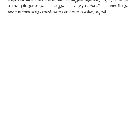
സ്വീകരി ക്കേണ്ട ശാസ്ത്രീയമാർഗ്ഗങ്ങളെക്കുറിച്ച് ദൃഷ്‌ടാന്ത
കഥകളിലൂടെയും മറ്റും കുട്ടികൾക്ക് അറിവും
അവബോധവും നൽകുന്ന ബാലസാഹിത്യകൃതി.