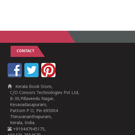
CONTACT
Kerala Book Store,
C/O Consors Technologies Pvt Ltd,
B-30,Pillaveedu Nagar,
Kesavadasapuram,
Pattom P O, Pin 695004
Thiruvananthapuram,
Kerala, India.
+919447945175,