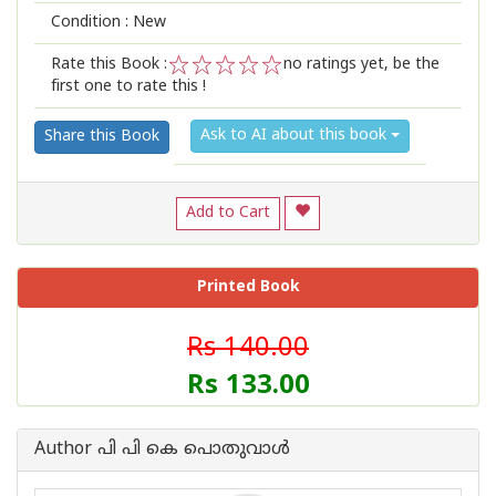
Condition : New
Rate this Book :
no ratings yet, be the
first one to rate this !
1
2
3
4
5
Ask to AI about this book
Share this Book
Add to Cart
Printed Book
Rs 140.00
Rs 133.00
Author പി പി കെ പൊതുവാള്‍