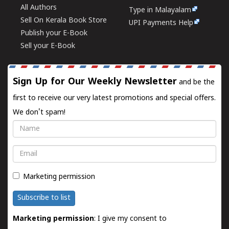
All Authors
Type in Malayalam
Sell On Kerala Book Store
UPI Payments Help
Publish your E-Book
Sell your E-Book
Sign Up for Our Weekly Newsletter
and be the
first to receive our very latest promotions and special offers.
We don't spam!
Name
Email
Marketing permission
Subscribe to list
Marketing permission
: I give my consent to