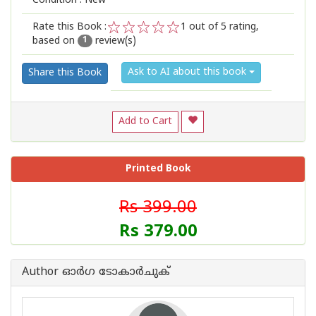
Condition : New
Rate this Book :
1
out of 5 rating,
based on
review(s)
1
2
3
4
5
1
Ask to AI about this book
Share this Book
Add to Cart
Printed Book
Rs 399.00
Rs 379.00
Author ഓര്‍ഗ ടോകാര്‍ചുക്