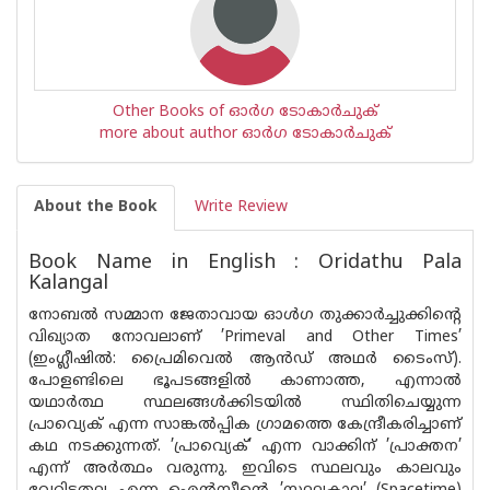
Other Books of ഓര്‍ഗ ടോകാര്‍ചുക്
more about author ഓര്‍ഗ ടോകാര്‍ചുക്
About the Book
Write Review
Book Name in English : Oridathu Pala
Kalangal
നോബൽ സമ്മാന ജേതാവായ ഓൾഗ തുക്കാർച്ചുക്കിന്റെ
വിഖ്യാത നോവലാണ് ’Primeval and Other Times’
(ഇംഗ്ലീഷിൽ: പ്രൈമിവെൽ ആൻഡ് അഥർ ടൈംസ്).
പോളണ്ടിലെ ഭൂപടങ്ങളിൽ കാണാത്ത, എന്നാൽ
യഥാർത്ഥ സ്ഥലങ്ങൾക്കിടയിൽ സ്ഥിതിചെയ്യുന്ന
പ്രാവ്യെക് എന്ന സാങ്കൽപ്പിക ഗ്രാമത്തെ കേന്ദ്രീകരിച്ചാണ്
കഥ നടക്കുന്നത്. ’പ്രാവ്യെക്’ എന്ന വാക്കിന് ’പ്രാക്തന’
എന്ന് അർത്ഥം വരുന്നു. ഇവിടെ സ്ഥലവും കാലവും