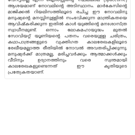
വേറിട്ടതല്ല എന്ന ഐൻസ്റ്റീന്റെ ’സ്ഥലകാല’ (Spacetime)
ആശയമാണ് നോവലിന്റെ അടിസ്ഥാനം. മാർകേസിന്റെ
മാജിക്കൽ റിയലിസത്തിലൂടെ രചിച്ച ഈ നോവലിനു
മനുഷ്യന്റെ മനസ്സിനുള്ളിൽ സംഭവിക്കുന്ന മാന്ത്രികതയെ
ആവിഷ്കരിക്കുന്ന ഇതിൽ കാൾ യുങ്ങിന്റെ മനഃശാസ്ത്ര
സ്വാധീനമുണ്ട്. ഒന്നാം ലോകമഹായുദ്ധം മുതൽ
സോവിയറ്റ് യൂണിയന്റെ പതനം വരെയുള്ള ചരിത്രം,
കഥാപാത്രങ്ങളുടെ വ്യക്തിഗത കാലരേഖകളിലൂടെ
രേഖീയമല്ലാത്ത രീതിയിൽ നോവൽ അവതരിപ്പിക്കുന്നു.
മനുഷ്യർക്ക് മാത്രമല്ല, മരിച്ചവർക്കും ആത്മാക്കൾക്കും
വീടിനും ഉദ്യാനത്തിനും വരെ സ്വന്തമായി
കാലരേഖകളുണ്ടെന്നത് ഈ കൃതിയുടെ
പ്രത്യേകതയാണ്.