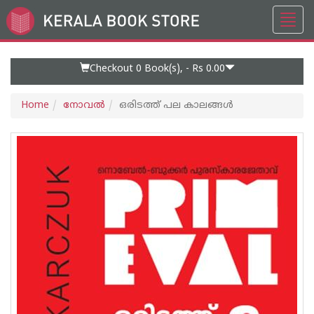
Toggl
Go
navig
to
Home
Page
Checkout 0
Book(s), -
Rs 0.00
Home
നോവല്‍
ഒരിടത്ത് പല കാലങ്ങൾ