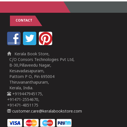
CONTACT
Kerala Book Store,
C/O Consors Technologies Pvt Ltd,
B-30,Pillaveedu Nagar,
Kesavadasapuram,
Pattom P O, Pin 695004
Thiruvananthapuram,
Kerala, India.
+919447945175,
+91471-2554670,
+91471-4851175
customer.care@keralabookstore.com