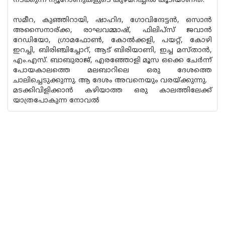
നടക്കുന്ന ന്യൂറോണുകളുടെ കുഴമറിച്ചിൽ കൂടിയാണത്.
സമീറ, കുഞ്ഞിറായി, ഷാഹിദ, ഗോവിന്ദേട്ടൻ, ഒസാൻ
അസൈനാര്ക്ക, രാഘവമ്മാഷ്, ഫിലിപ്സ്‌ ജവാൻ
റേഡിയോ, ഗ്രാമഫോൺ, കോൽക്കളി, പയറ്റ്, കോഴി
ഇറച്ചി, ബിരിഞ്ചിച്ചോറ്, ആട് ബിരിയാണി, ഇച്ച മസ്താൻ,
എം.എസ്. ബാബുരാജ്, എരഞ്ഞോളി മൂസ ഒക്കെ ചേർന്ന്
പോയകാലത്തെ മലബാറിലെ ഒരു ദേശത്തെ
ചാലിച്ചെടുക്കുന്നു. ആ ദേശം അവനെയും വരയ്ക്കുന്നു.
മടക്കിവിളിക്കാൻ കഴിയാത്ത ഒരു കാലത്തിലേക്ക്
യാത്രപോകുന്ന നോവൽ