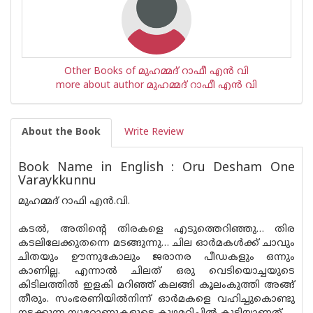
Other Books of മുഹമ്മദ് റാഫീ എന്‍ വി
more about author മുഹമ്മദ് റാഫീ എന്‍ വി
About the Book
Write Review
Book Name in English : Oru Desham One
Varaykkunnu
മുഹമ്മദ് റാഫി എൻ.വി.
കടൽ, അതിന്റെ തിരകളെ എടുത്തെറിഞ്ഞു… തിര
കടലിലേക്കുതന്നെ മടങ്ങുന്നു… ചില ഓർമകൾക്ക് ചാവും
ചിതയും ഊന്നുകോലും ജരാനര പീഡകളും ഒന്നും
കാണില്ല. എന്നാൽ ചിലത് ഒരു വെടിയൊച്ചയുടെ
കിടിലത്തിൽ ഇളകി മറിഞ്ഞ് കലങ്ങി കൂലംകുത്തി അങ്ങ്
തീരും. സംഭരണിയിൽനിന്ന് ഓർമകളെ വഹിച്ചുകൊണ്ടു