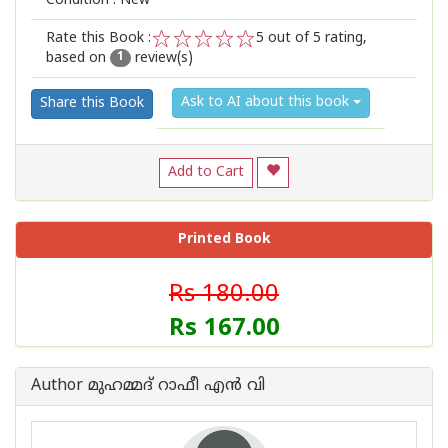
Condition : New
Rate this Book :
5
out of 5 rating,
based on
review(s)
1
2
3
4
5
1
Ask to AI about this book
Share this Book
Add to Cart
Printed Book
Rs 180.00
Rs 167.00
Author മുഹമ്മദ് റാഫീ എന്‍ വി