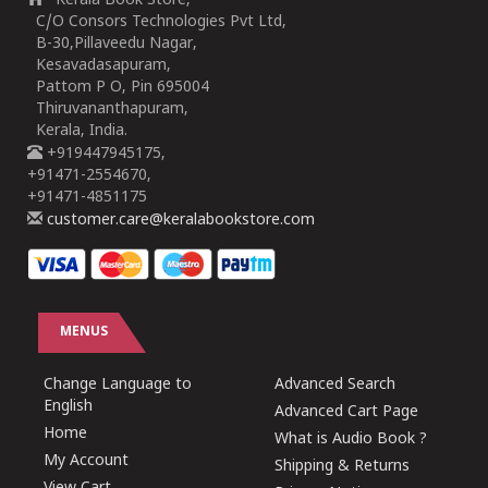
Kerala Book Store,
C/O Consors Technologies Pvt Ltd,
B-30,Pillaveedu Nagar,
Kesavadasapuram,
Pattom P O, Pin 695004
Thiruvananthapuram,
Kerala, India.
+919447945175,
+91471-2554670,
+91471-4851175
customer.care@keralabookstore.com
MENUS
Change Language to
Advanced Search
English
Advanced Cart Page
Home
What is Audio Book ?
My Account
Shipping & Returns