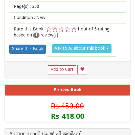
Page(s) :
350
Condition : New
Rate this Book :
1
out of 5 rating,
based on
review(s)
1
2
3
4
5
1
Ask to AI about this book
Share this Book
Add to Cart
Printed Book
Rs 450.00
Rs 418.00
Author ഡാനിയേല്‍ പി ജയിംസ്