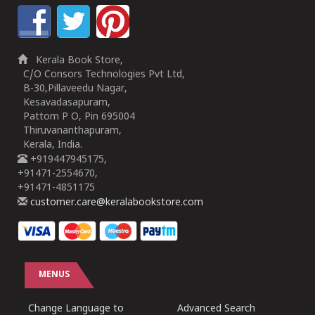
Kerala Book Store,
C/O Consors Technologies Pvt Ltd,
B-30,Pillaveedu Nagar,
Kesavadasapuram,
Pattom P O, Pin 695004
Thiruvananthapuram,
Kerala, India.
+919447945175,
+91471-2554670,
+91471-4851175
customer.care@keralabookstore.com
MENUS
Change Language to
Advanced Search