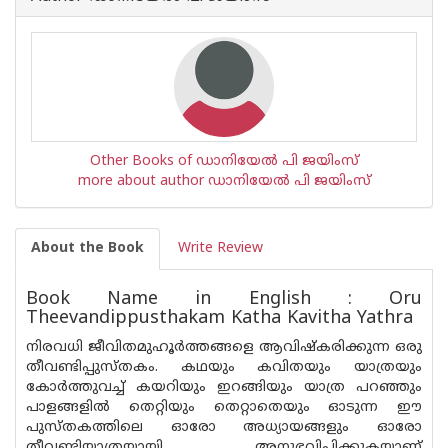
Other Books of ഡാനിയേല്‍ പി ജയിംസ്
more about author ഡാനിയേല്‍ പി ജയിംസ്
About the Book
Write Review
Book Name in English : Oru
Theevandippusthakam Katha Kavitha Yathra
നിരവധി ജീവിതമുഹൂർത്തങ്ങളെ ആവിഷ്‌കരിക്കുന്ന ഒരു
തീവണ്ടിപ്പുസ്തകം. കഥയും കവിതയും യാത്രയും
കോർത്തുവച്ച് കയറിയും ഇറങ്ങിയും യാത്ര പറഞ്ഞും
പാളങ്ങളിൽ തെറ്റിയും തെറ്റാതെയും ഓടുന്ന ഈ
പുസ്തകത്തിലെ ഓരോ അധ്യായങ്ങളും ഓരോ
തീവണ്ടിയാത്രയായി അനുഭവിപ്പിക്കുകയാണ്