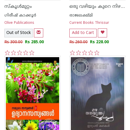
ഒരു വഴിയും കുറെ നിഴലുകളും
സ്കൂള്‍മുറ്റം
ഗിരീഷ് കാക്കൂര്‍‌
രാജലക്ഷ്മി
Olive Publications
Current Books Thrissur
Out of Stock
Add to Cart
Rs 300.00
Rs 285.00
Rs 260.00
Rs 228.00
1
2
3
4
5
1
2
3
4
5