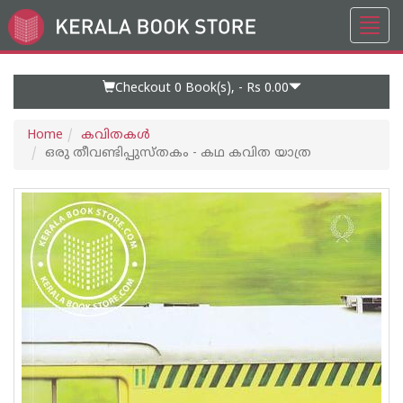
Toggl
Go
navig
to
Home
Page
Checkout 0
Book(s), -
Rs 0.00
Home
കവിതകള്‍
ഒരു തീവണ്ടിപ്പുസ്തകം - കഥ കവിത യാത്ര