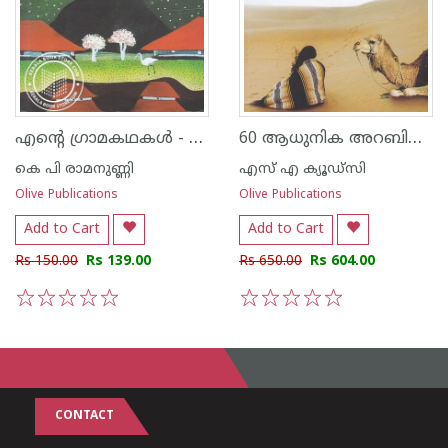
എന്റെ ഗ്രാമകഥകൾ - കെ പി രാമനുണ്ണി
60 ആധുനിക അറബിചെറുകഥകള്‍ - 15 രാഷ്ട്രങ്ങള്‍ 45 എഴുത്തുകാര്‍ 60 കഥകള്‍
കെ പി രാമനുണ്ണി
എസ് എ ക്യൂഡ്സി
Olive Publications
Olive Publications
Add to Cart
Add to Cart
Rs 150.00
Rs 139.00
Rs 650.00
Rs 604.00
1
2
3
4
5
1
2
3
4
5
CONTACT