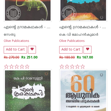
എന്റെ ഗ്രാമകഥകൾ - സേതു
എന്റെ ഗ്രാമകഥകൾ - കെ വി മോഹൻ കുമാർ
സേതു
കെ വി മോഹ‌ന്‍കുമാര്‍
Olive Publications
Olive Publications
Add to Cart
Add to Cart
Rs 270.00
Rs 251.00
Rs 180.00
Rs 167.00
1
2
3
4
5
1
2
3
4
5