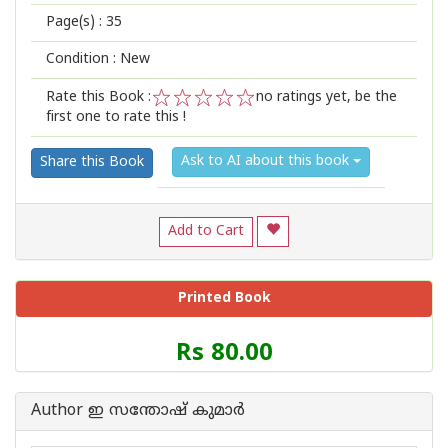
Page(s) :
35
Condition : New
Rate this Book :
no ratings yet, be the
first one to rate this !
1
2
3
4
5
Ask to AI about this book
Share this Book
Add to Cart
Printed Book
Price
Rs 80.00
of
this
Book
Author ഇ സന്തോഷ് കുമാര്‍
is