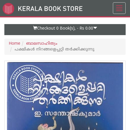
Toggl
Go
navig
to
Home
Page
Checkout 0
Book(s), -
Rs 0.00
Home
ബാലസാഹിത്യം
പക്ഷികൾ നിറങ്ങളെപ്പറ്റി തർക്കിക്കുന്നു