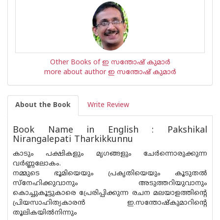
Other Books of ഇ സന്തോഷ് കുമാര്‍
more about author ഇ സന്തോഷ് കുമാര്‍
About the Book
Write Review
Book Name in English : Pakshikal
Nirangalepati Tharkikkunnu
കാടും പക്ഷികളും മൃഗങ്ങളും ചേർന്നൊരുക്കുന്ന
വർണ്ണലോകം.
നമ്മുടെ ഭൂമിയെയും പ്രകൃതിയെയും കൂടുതൽ
സ്നേഹിക്കുവാനും അടുത്തറിയുവാനും
കൊച്ചുകൂട്ടുകാരെ പ്രേരിപ്പിക്കുന്ന രചന മലയാളത്തിൻ്റെ
പ്രിയസാഹിത്യകാരൻ ഇ.സന്തോഷ്‌കുമാറിൻ്റെ
തൂലികയിൽനിന്നും