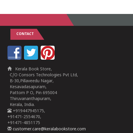
CONTACT
Kerala Book Store,
C/O Consors Technologies Pvt Ltd,
B-30,Pillaveedu Nagar,
Kesavadasapuram,
Pattom P O, Pin 695004
Thiruvananthapuram,
Kerala, India.
+919447945175,
+91471-2554670,
+91471-4851175
customer.care@keralabookstore.com