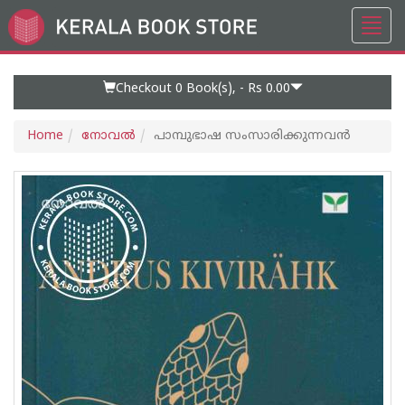
Toggl
Go
navig
to
Home
Page
Checkout 0
Book(s), -
Rs 0.00
Home
നോവല്‍
പാമ്പുഭാഷ സംസാരിക്കുന്നവൻ