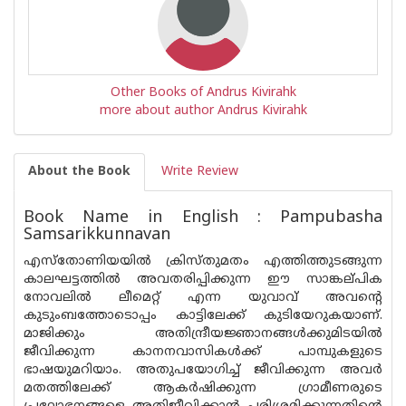
Other Books of Andrus Kivirahk
more about author Andrus Kivirahk
About the Book
Write Review
Book Name in English : Pampubasha
Samsarikkunnavan
എസ്തോണിയയിൽ ക്രിസ്‌തുമതം എത്തിത്തുടങ്ങുന്ന
കാലഘട്ടത്തിൽ അവതരിപ്പിക്കുന്ന ഈ സാങ്കല്‌പിക
നോവലിൽ ലീമെറ്റ് എന്ന യുവാവ് അവന്റെ
കുടുംബത്തോടൊപ്പം കാട്ടിലേക്ക് കുടിയേറുകയാണ്.
മാജിക്കും അതിന്ദ്രീയജ്ഞാനങ്ങൾക്കുമിടയിൽ
ജീവിക്കുന്ന കാനനവാസികൾക്ക് പാമ്പുകളുടെ
ഭാഷയുമറിയാം. അതുപയോഗിച്ച് ജീവിക്കുന്ന അവർ
മതത്തിലേക്ക് ആകർഷിക്കുന്ന ഗ്രാമീണരുടെ