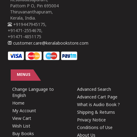
Kesavadasapuram,
Pattom P O, Pin 695004
Thiruvananthapuram,
Kerala, India.
+919447945175,
+91471-2554670,
+91471-4851175
customer.care@keralabookstore.com
MENUS
Change Language to
Advanced Search
English
Advanced Cart Page
Home
What is Audio Book ?
My Account
Shipping & Returns
View Cart
Privacy Notice
Wish List
Conditions of Use
Buy Books
About Us