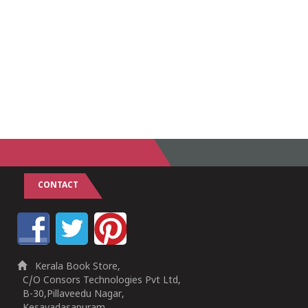
CONTACT
Kerala Book Store,
C/O Consors Technologies Pvt Ltd,
B-30,Pillaveedu Nagar,