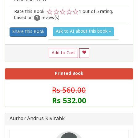
Condition : New
Rate this Book :
1
out of 5 rating,
based on
review(s)
1
2
3
4
5
1
Ask to AI about this book
Share this Book
Add to Cart
Printed Book
Rs 560.00
Rs 532.00
Author Andrus Kivirahk