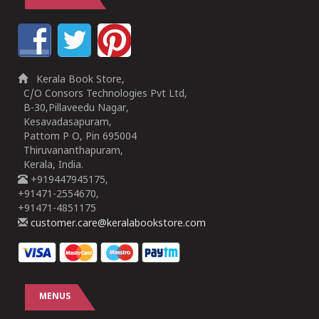
Kerala Book Store,
C/O Consors Technologies Pvt Ltd,
B-30,Pillaveedu Nagar,
Kesavadasapuram,
Pattom P O, Pin 695004
Thiruvananthapuram,
Kerala, India.
+919447945175,
+91471-2554670,
+91471-4851175
customer.care@keralabookstore.com
MENUS