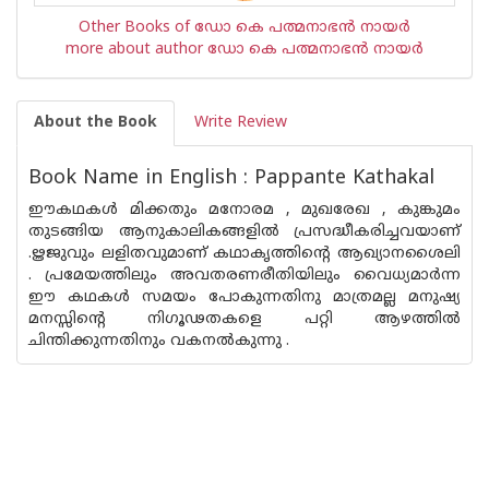
Other Books of ഡോ കെ പത്മനാഭന്‍ നായര്‍
more about author ഡോ കെ പത്മനാഭന്‍ നായര്‍
About the Book
Write Review
Book Name in English : Pappante Kathakal
ഈകഥകള്‍ മിക്കതും മനോരമ , മുഖരേഖ , കുങ്കുമം
തുടങ്ങിയ ആനുകാലികങ്ങളില്‍ പ്രസദ്ധീകരിച്ചവയാണ്
.ൠജുവും ലളിതവുമാണ് കഥാകൃത്തിന്റെ ആഖ്യാനശൈലി
. പ്രമേയത്തിലും അവതരണരീതിയിലും വൈധ്യമാര്‍ന്ന
ഈ കഥകള്‍ സമയം പോകുന്നതിനു മാത്രമല്ല മനുഷ്യ
മനസ്സിന്റെ നിഗൂഢതകളെ പറ്റി ആഴത്തില്‍
ചിന്തിക്കുന്നതിനും വകനല്‍കുന്നു .