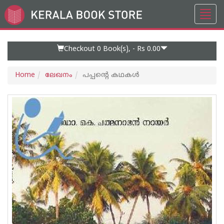
Toggl
Go
navig
to
Home
Page
Checkout 0
Book(s), -
Rs 0.00
Home
ലേഖനം
പപ്പന്റെ കഥകള്‍