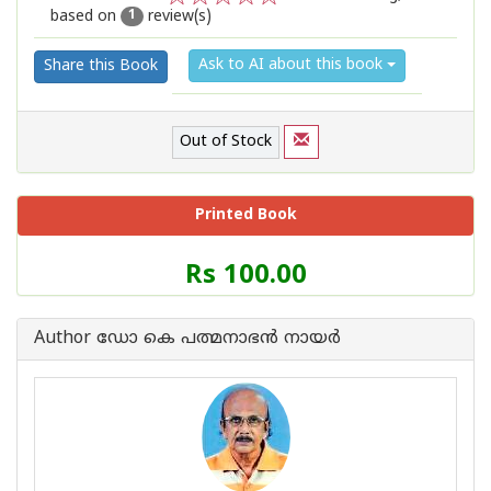
based on
review(s)
1
2
3
4
5
1
Ask to AI about this book
Share this Book
Out of Stock
Printed Book
Price
Rs 100.00
of
this
Book
Author ഡോ കെ പത്മനാഭന്‍ നായര്‍
is