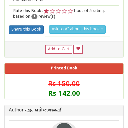
Condition : New
Rate this Book :
1
out of 5 rating,
based on
review(s)
1
2
3
4
5
1
Ask to AI about this book
Share this Book
Add to Cart
Printed Book
Rs 150.00
Rs 142.00
Author എം ബി രാജേഷ്‌