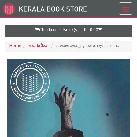
Toggl
Go
navig
to
Home
Page
Checkout 0
Book(s), -
Rs 0.00
Home
രാഷ്ട്രീയം
പരാജയപ്പെട്ട കമ്പോളദൈവം