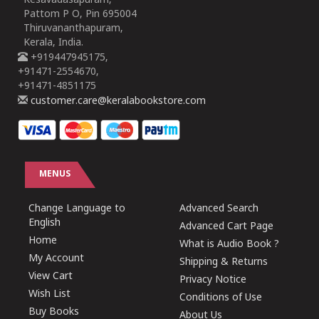
Kesavadasapuram,
Pattom P O, Pin 695004
Thiruvananthapuram,
Kerala, India.
+919447945175,
+91471-2554670,
+91471-4851175
customer.care@keralabookstore.com
MENUS
Change Language to
Advanced Search
English
Advanced Cart Page
Home
What is Audio Book ?
My Account
Shipping & Returns
View Cart
Privacy Notice
Wish List
Conditions of Use
Buy Books
About Us