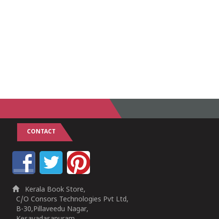
CONTACT
Kerala Book Store,
C/O Consors Technologies Pvt Ltd,
B-30,Pillaveedu Nagar,