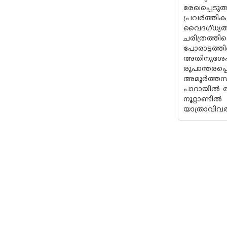
രേഖപ്പെടുത്
പ്രവർത്തി
വൈദഗ്‌ധ്യത
ചരിത്രത്ത
പോരാട്ടത്
അതിനുശേഷം
രൂപാന്തരപ്
അമൂർത്തസിദ
പാറായിൽ തര
നൂറ്റാണ്ട
യാത്രാവിവ