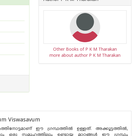
Other Books of P K M Tharakan
more about author P K M Tharakan
dum Viswasavum
്തിനോട്ടമാണ് ഈ ഗ്രന്ഥത്തിൽ ഉള്ളത്. അക്കൂട്ടത്തിൽ,
ും ഒരു സമൂഹത്തിലും ഉണ്ടായ മാറ്റങ്ങൾ ഈ ഗ്രന്ഥം