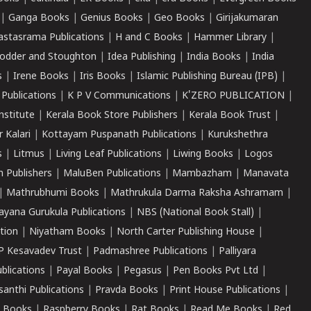
|
Ganga Books
|
Genius Books
|
Geo Books
|
Girijakumaran
astasrama Publications
|
H and C Books
|
Hammer Library
|
odder and Stoughton
|
Idea Publishing
|
India Books
|
India
s
|
Irene Books
|
Iris Books
|
Islamic Publishing Bureau (IPB)
|
 Publications
|
K P V Communications
|
K'ZERO PUBLICATION
|
nstitute
|
Kerala Book Store Publishers
|
Kerala Book Trust
|
r Kalari
|
Kottayam Puspanath Publications
|
Kurukshethra
s
|
Litmus
|
Living Leaf Publications
|
Liwing Books
|
Logos
 Publishers
|
MaluBen Publications
|
Mambazham
|
Manavata
|
Mathrubhumi Books
|
Mathrukula Darma Raksha Ashramam
|
ayana Gurukula Publications
|
NBS (National Book Stall)
|
tion
|
Niyatham Books
|
North Carter Publishing House
|
P Kesavadev Trust
|
Padmashree Publications
|
Palliyara
ublications
|
Payal Books
|
Pegasus
|
Pen Books Pvt Ltd
|
santhi Publications
|
Pravda Books
|
Print House Publications
|
 Books
|
Raspberry Books
|
Rat Books
|
Read Me Books
|
Red