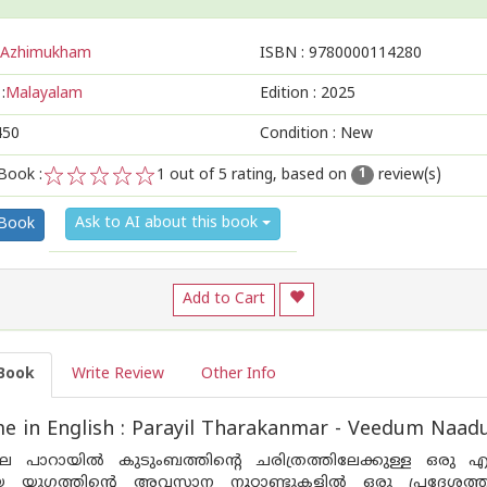
Azhimukham
ISBN :
9780000114280
:
Malayalam
Edition :
2025
450
Condition : New
Book :
1
out of 5 rating, based on
review(s)
1
1
2
3
4
5
Ask to AI about this book
 Book
Add to Cart
Book
Write Review
Other Info
e in English : Parayil Tharakanmar - Veedum Naa
െ പാറായിൽ കുടുംബത്തിൻ്റെ ചരിത്രത്തിലേക്കുള്ള ഒരു എത
 യുഗത്തിൻ്റെ അവസാന നൂറ്റാണ്ടുകളിൽ ഒരു പ്രദേശത്ത