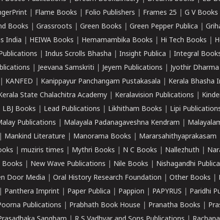
ngerPrint
|
Flame Books
|
Folio Publishers
|
Frames 25
|
G V Books
nd Books
|
Grassroots
|
Green Books
|
Green Pepper Publica
|
Grih
s India
|
HEIWA Books
|
Hemamambika Books
|
Hi Tech Books
|
H
Publications
|
Indus Scrolls Bhasha
|
Insight Publica
|
Integral Book
lications
|
Jeevana Samskriti
|
Jeyem Publications
|
Jyothir Dharma
|
KANFED
|
Kanippayur Panchangam Pustakasala
|
Kerala Bhasha I
Kerala State Chalachitra Academy
|
Keralavision Publications
|
Kinde
|
LBJ Books
|
Lead Publications
|
Likhitham Books
|
Lipi Publication
alay Publications
|
Malayala Padanagaveshna Kendram
|
Malayalam
|
Mankind Literature
|
Manorama Books
|
Mararsahithyaprakasam
ooks
|
muziris times
|
Mythri Books
|
N C Books
|
Nallezhuth
|
Nar
 Books
|
New Wave Publications
|
Nile Books
|
Nishagandhi Publica
n Door Media
|
Oral History Research Foundation
|
Other Books
|
|
Panthera Imprint
|
Paper Publica
|
Pappion
|
PAPYRUS
|
Paridhi P
Poorna Publications
|
Prabhath Book House
|
Pranatha Books
|
Pra
Prasadhaka Sangham
|
R S Vadhyar and Sons Publications
|
Rachana