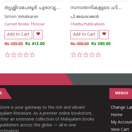
തൃശ്ശിവപേരൂർ പുരാവൃത്തം
സനാതനികളുടെ ഹിന്ദുത്വവഴികൾ
Simon Velukkaran
പി ജയരാജന്‍
Current Books Thrissur
Chintha Publications
Add to Cart
Add to Cart
Rs 435.00
Rs 413.00
Rs 400.00
Rs 380.00
1
2
3
4
5
1
2
3
4
5
S
MENUS
tore is your gateway to the rich and vibrant
Change Lan
yalam literature. As a premier online bookstore,
Home
ether an extensive collection of Malayalam books
My Accoun
publishers across the globe — all in one
View Cart
stination.