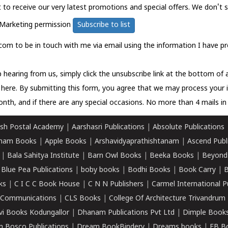
t to receive our very latest promotions and special offers. We don't 
Marketing permission
Subscribe to list
com to be in touch with me via email using the information I have pr
 hearing from us, simply click the unsubscribe link at the bottom of
k here.
By submitting this form, you agree that we may process your 
nth, and if there are any special occasions. No more than 4 mails in 
sh Postal Academy
|
Aarshasri Publications
|
Absolute Publications
ham Books
|
Apple Books
|
Arshavidyaprathishtanam
|
Ascend Publ
|
Bala Sahitya Institute
|
Barn Owl Books
|
Beeka Books
|
Beyond
|
Blue Pea Publications
|
boby books
|
Bodhi Books
|
Book Carry
|
B
ks
|
C I C C Book House
|
C N N Publishers
|
Carmel International P
k Communications
|
CLS Books
|
College Of Architecture Trivandrum
vi Books Kodungallor
|
Dhanam Publications Pvt Ltd
|
Dimple Book
 Bosco Publications
|
Dream BookBindery
|
Dreams books
|
EB B