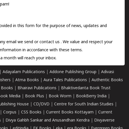
spam!
ovided in this form for the purpose of news, updates and
 any email we send or
contact us
. We value and respect your
information in accordance with these terms.
a month will reach your inbox.
|
Adayalam Publications
|
Addone Publishing Group
|
Adivasi
ishers
|
Atma Books
|
Aura Tales Publications
|
Authentic Books
 Books
|
Bhairavi Publications
|
Bhaktivedanta Book Trust
ook Media
|
Book Plus
|
Book Worm
|
BookBerry India
|
ublishing House
|
CD/DVD
|
Centre for South Indian Studies
|
|
Corpus
|
CSS Books
|
Current Books Kottayam
|
Current
s
|
Divya Gahbh Sankar and Anusandhan Kendra
|
Divyaverse
ooks
|
editindia
|
EK Books
|
eka
|
era Books
|
Evergreen Books