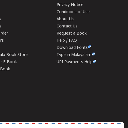
Privacy Notice
Conditions of Use
s
About Us
s
Contact Us
rder
Request a Book
ers
Help / FAQ
Download Fonts
rala Book Store
Type in Malayalam
ur E-Book
UPI Payments Help
E-Book