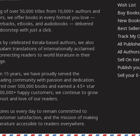
Wish List
g of over 50,000 titles from 10,000+ authors and
Buy Books
ers, we offer books in every format you love —
New Book
perbacks, eBooks, and audiobooks — delivered
Best Seller
doorstep with just a click.
Track My O
 by celebrated Kerala-based authors, we also
All Publish
alam translations of internationally acclaimed
All Authors
connecting readers to world literature in their
Sell On Ke
ge.
Publish yo
n 15 years, we have proudly served the
Sell your 
ading community with passion and dedication.
ered over 500,000 books and earned a 4.5+ star
100,000+ happy customers, we continue to grow
rust and love of our readers.
spires us every day to remain committed to
ustomer satisfaction, and the mission of making
erature accessible to readers everywhere.