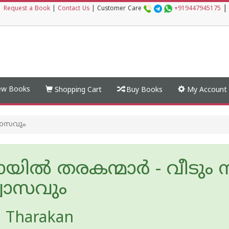
|
|
Request a Book
|
Contact Us
|
Customer Care
+919447945175
w Books
Shopping Cart
Buy Books
My Account
്വാസവും
യിൽ തരകന്മാർ - വീടും ന
്വാസവും
 Tharakan