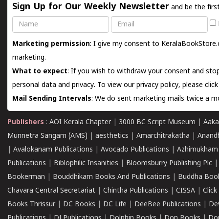
Sign Up for Our Weekly Newsletter
and be the firs
Name
Email
Marketing permission
: I give my consent to KeralaBookStore.
marketing.
What to expect
: If you wish to withdraw your consent and stop
personal data and privacy. To view our privacy policy, please
clic
Mail Sending Intervals
: We do sent marketing mails twice a mo
Publishers
:
AOI Kerala Chapter
|
3000 BC Script Museum
|
Aaka
Munnetra Sangam (AMS)
|
aesthetics
|
Amarchitrakatha
|
Anand
|
Avalokanam Publications
|
Avocado Publications
|
Azhimukham
Publications
|
Biblophilic Insanities
|
Bloomsburry Publishing Plc
Bookerman
|
Bouddhikam Books And Publications
|
Buddha Boo
Chavara Central Secretariat
|
Chintha Publications
|
CISSA
|
Clic
Books Thrissur
|
DC Books
|
DC Life
|
DeeBee Publications
|
De
Publications
|
DJ Publications
|
Dolphin Books
|
Don Books
|
Don