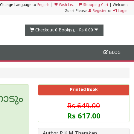
|
Change Language to
English
Wish List
|
Shopping Cart
|
Welcome
Guest Please
Register
or
Login
Checkout 0
Book(s), -
Rs 0.00
BLOG
Printed Book
ാടും
Rs 649.00
Rs 617.00
Author P K M Tharakan