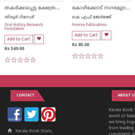
തകർക്കപ്പെട്ട ക്ഷേത്രങ്ങൾ- ഭാഗം -1,2
കോഴിക്കോട് നഗരമുദ്രകൾ
തിരൂര്‍ ദിനേശ്
കെ എഫ് ജേര്‍ജ്ജ്
Oral History Research
Poorna Publications
Foundation
Add to Cart
Add to Cart
Rs 85.00
Rs 549.00
1
2
3
4
5
1
2
3
4
5
CONTACT
ABOUT U
Kerala Book S
world of Mala
we bring tog
from leading 
Kerala Book Store,
convenient de