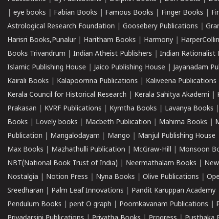
|
eye books
|
Fabian Books
|
Famous Books
|
Finger Books
|
Fi
Astrological Research Foundation
|
Goosebery Publications
|
Gra
Harisri Books,Punalur
|
Haritham Books
|
Harmony
|
HarperCollin
Books Trivandrum
|
Indian Atheist Publishers
|
Indian Rationalist 
Islamic Publishing House
|
Jaico Publishing House
|
Jayanadam Pub
Kairali Books
|
Kalapoornna Publications
|
Kaliveena Publications
Kerala Council for Historical Research
|
Kerala Sahitya Akademi
|
Prakasan
|
KVRF Publications
|
Kymtha Books
|
Lavanya Books
Books
|
Lovely books
|
Macbeth Publication
|
Mahima Books
|
M
Publication
|
Mangalodayam
|
Mango
|
Manjul Publishing House
Max Books
|
Mazhathulli Publication
|
McGraw-Hill
|
Monsoon B
NBT(National Book Trust of India)
|
Neermathalam Books
|
New
Nostalgia
|
Notion Press
|
Nyna Books
|
Olive Publications
|
Ope
Sreedharan
|
Palm Leaf Innovations
|
Pandit Karuppan Academy
Pendulum Books
|
pent O graph
|
Poomkavanam Publications
|
Priyadarsini Publications
|
Priyatha Books
|
Progress
|
Pusthaka 