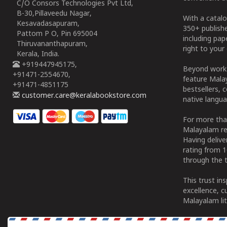
C/O Consors Technologies Pvt Ltd,
B-30,Pillaveedu Nagar,
With a catalo
Kesavadasapuram,
350+ publish
Pattom P O, Pin 695004
including pa
Thiruvananthapuram,
right to your 
Kerala, India.
+919447945175,
Beyond works
+91471-2554670,
feature Malay
+91471-4851175
bestsellers, 
customer.care@keralabookstore.com
native langua
For more tha
Malayalam re
Having deliv
rating from 
through the t
This trust in
excellence, c
Malayalam lit