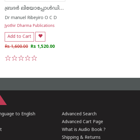
ബ്രദർ ലിയോപ്പോൾഡിൻ്റെ കേരളത്തിലെ ലത്തീൻ ക്രിസ്ത്യാനികൾ -1938-
Dr manuel Ribeyiro O C D
Jyothir Dharma Publications
Add to Cart
Rs 1,600.00
Rs 1,520.00
1
2
3
4
5
guage to English
Advanced Search
Advanced Cart Page
t
What is Audio Book ?
Shipping & Returns