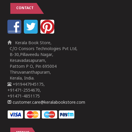
CONTACT
Kerala Book Store,
C/O Consors Technologies Pvt Ltd,
B-30,Pillaveedu Nagar,
Kesavadasapuram,
Pattom P O, Pin 695004
Thiruvananthapuram,
Kerala, India.
+919447945175,
+91471-2554670,
+91471-4851175
customer.care@keralabookstore.com