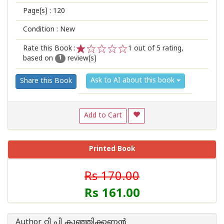
Page(s) :
120
Condition : New
Rate this Book :
1
out of 5 rating,
based on
review(s)
1
2
3
4
5
1
Ask to AI about this book
Share this Book
Add to Cart
Printed Book
Rs 170.00
Rs 161.00
Author റ്റി പി കുഞ്ഞിക്കണ്ണന്‍