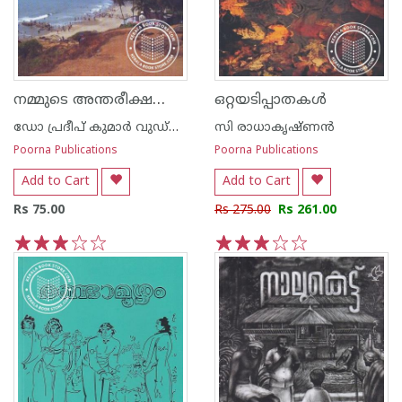
നമ്മുടെ അന്തരീക്ഷവും കാലാവസ്ഥാ ഘടകങ്ങ‌ളും
ഒറ്റയടിപ്പാതകള്‍
ഡോ പ്രദീപ് കുമാര്‍ വുഡ്നില്‍
സി രാധാകൃഷ്ണന്‍
Poorna Publications
Poorna Publications
Add to Cart
Add to Cart
Rs 75.00
Rs 275.00
Rs 261.00
1
2
3
4
5
1
2
3
4
5