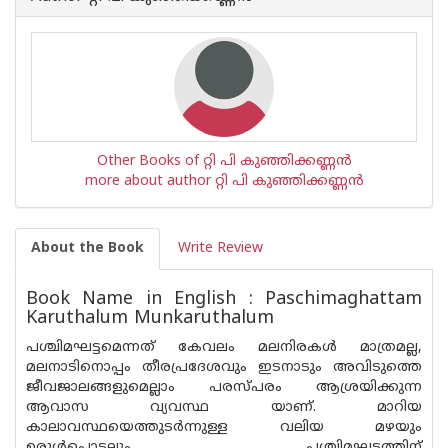
Other Books of റ്റി പി കുഞ്ഞിക്കണ്ണന്‍
more about author റ്റി പി കുഞ്ഞിക്കണ്ണന്‍
About the Book
Write Review
Book Name in English : Paschimaghattam
Karuthalum Munkaruthalum
പശ്ചിമഘട്ടമെന്നത് കേവലം മലനിരകൾ മാത്രമല്ല,
മലനാടിനൊപ്പം തീരപ്രദേശവും ഇടനാടും അവിടുത്തെ
ജീവജാലങ്ങളുമെല്ലാം പരസ്പരം ആശ്രയിക്കുന്ന
ആവാസ വ്യവസ്ഥ യാണ്. മാറിയ
കാലാവസ്ഥയെത്തുടർന്നുള്ള വലിയ മഴയും
ഉരുൾപൊട്ടലും പശ്ചിമഘട്ടത്തിന്