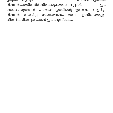
ഭീഷണിയായിത്തീർന്നിരിക്കുകയാണിപ്പോൾ. ഈ
സാഹചര്യത്തിൽ പശ്ചിമഘട്ടത്തിന്റെ ഉത്ഭവം, വളർച്ച,
ഭീഷണി, തകർച്ച, സംരക്ഷണം. ഭാവി എന്നിവയെപ്പറ്റി
വിശദീകരിക്കുകയാണ് ഈ പുസ്തകം.