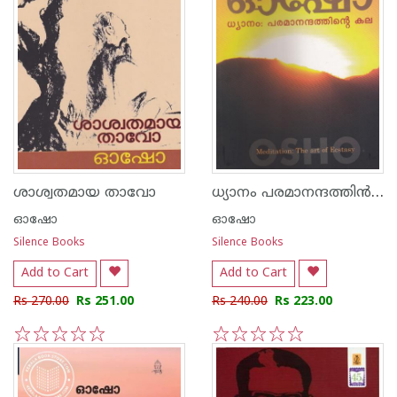
ധ്യാനം പരമാനന്ദത്തി‌ന്‍ കല
ശാശ്വതമായ താവോ
ഓഷോ
ഓഷോ
Silence Books
Silence Books
Add to Cart
Add to Cart
Rs 270.00
Rs 251.00
Rs 240.00
Rs 223.00
1
2
3
4
5
1
2
3
4
5