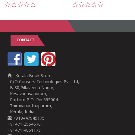
1
2
3
4
5
1
2
3
4
5
CONTACT
Kerala Book Store,
C/O Consors Technologies Pvt Ltd,
B-30,Pillaveedu Nagar,
Kesavadasapuram,
Pattom P O, Pin 695004
Thiruvananthapuram,
Kerala, India.
+919447945175,
+91471-2554670,
+91471-4851175