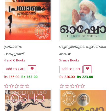
പ്രയാണം
ശൂന്യതയുടെ പുസ്തകം
പാറപ്പുറത്ത്‌
ഓഷോ
H and C Books
Silence Books
Add to Cart
Add to Cart
Rs 165.00
Rs 153.00
Rs 240.00
Rs 223.00
1
2
3
4
5
1
2
3
4
5