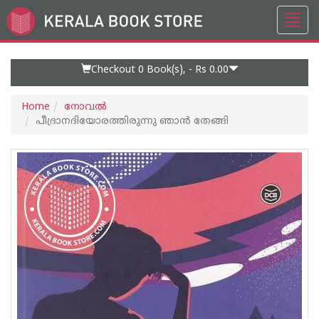
Toggl
Go
navig
to
Home
Page
Checkout 0
Book(s), -
Rs 0.00
Home
നോവല്‍
പീദ്രാനദിയോരത്തിരുന്നു ഞാൻ തേങ്ങി