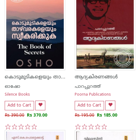
കൊടുമുടികളെയും താഴ്വരകളെയും സ്വീകരിക്കുക
ആദ്യകിരണങ്ങള്‍
ഓഷോ
പാറപ്പുറത്ത്‌
Silence Books
Poorna Publications
Add to Cart
Add to Cart
Rs 390.00
Rs 370.00
Rs 195.00
Rs 185.00
1
2
3
4
5
1
2
3
4
5