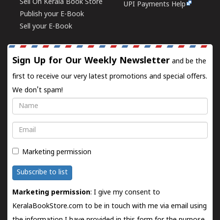
Sell On Kerala Book Store
UPI Payments Help
Publish your E-Book
Sell your E-Book
Sign Up for Our Weekly Newsletter
and be the
first to receive our very latest promotions and special offers.
We don't spam!
Name
Email
Marketing permission
Subscribe to list
Marketing permission
: I give my consent to
KeralaBookStore.com to be in touch with me via email using