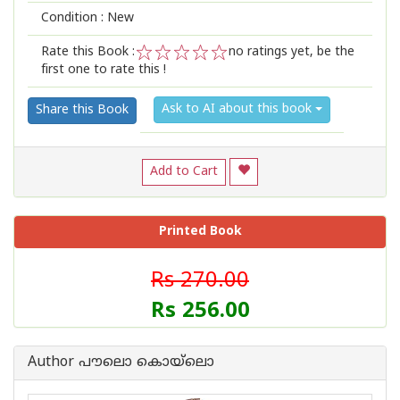
Condition : New
Rate this Book :
no ratings yet, be the
first one to rate this !
1
2
3
4
5
Ask to AI about this book
Share this Book
Add to Cart
Printed Book
Rs 270.00
Rs 256.00
Author പൗലൊ കൊയ്ലൊ