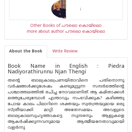
Other Books of പൗലൊ കൊയ്ലൊ
more about author പൗലൊ കൊയ്ലൊ
About the Book
Write Review
Book Name in English : Piedra
Nadiyorathirunnu Njan Thengi
തന്റെ ബാല്യകാലപ്രണയിതാവിനെ പതിനൊന്നു
വർഷങ്ങൾക്കുശേഷം കണ്ടുമുട്ടുന്ന സന്ദർഭത്തിൻ്റെ
പശ്ചാത്തലത്തിൽ രചിച്ച നോവലാണിത്. ആ കമിതാക്കൾ
ഒത്തുചേരുമ്പോൾ എന്താവും സംഭവിക്കുക? കഴിഞ്ഞു
പോയ കാലം പിലാറിനെ ശക്തയും സ്വതന്ത്രയുമായ ഒരു
സ്ത്രീയാക്കി മാറ്റി. അതേസമയം അവളുടെ
ബാല്യകാലസുഹൃത്താകട്ടെ സുന്ദരനും ആളുകളെ
ആകർഷിക്കുന്നവനുമായ ആത്മീയനേതാവുമായി
വളർന്നു