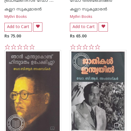
ബ്രാഹ്മണിസം ഡോ അംബേദ്ക്കറുടെ വീക്ഷണത്തില്‍
ഡോ അംബേദ്കര്‍
കല്ലറ സുകുമാരന്‍
കല്ലറ സുകുമാരന്‍
Mythri Books
Mythri Books
Add to Cart
Add to Cart
Rs 75.00
Rs 65.00
1
2
3
4
5
1
2
3
4
5