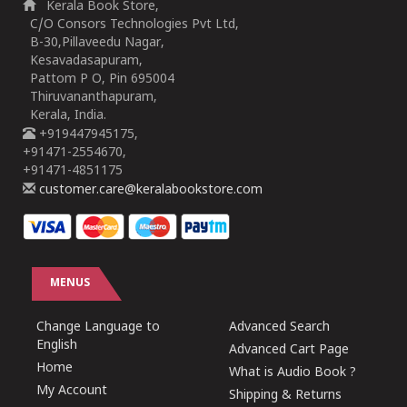
Kerala Book Store,
C/O Consors Technologies Pvt Ltd,
B-30,Pillaveedu Nagar,
Kesavadasapuram,
Pattom P O, Pin 695004
Thiruvananthapuram,
Kerala, India.
+919447945175,
+91471-2554670,
+91471-4851175
customer.care@keralabookstore.com
MENUS
Change Language to
Advanced Search
English
Advanced Cart Page
Home
What is Audio Book ?
My Account
Shipping & Returns