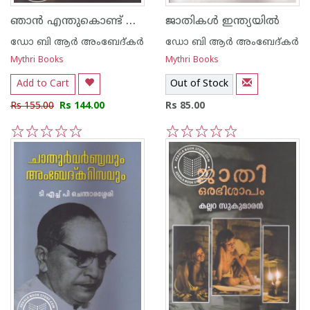
ഞാന്‍ എന്തുകൊണ്ട് ഹിന്ദുമതം ഉപേക്ഷിച്ചു
ജാതികള്‍ ഇന്ത്യയില്‍
ഡോ ബി ആര്‍ അംബേദ്കര്‍
ഡോ ബി ആര്‍ അംബേദ്കര്‍
Mythri Books
Mythri Books
Add to Cart
Out of Stock
Rs 155.00
Rs 144.00
Rs 85.00
1
2
3
4
5
1
2
3
4
5