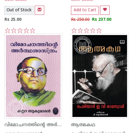
Other Books
Other Books
Out of Stock
Add to Cart
Rs 25.00
Rs 250.00
Rs 237.00
1
2
3
4
5
1
2
3
4
5
വിമോചനത്തിന്റെ അര്‍ത്ഥശാസ്ത്രം
ആത്മകഥ