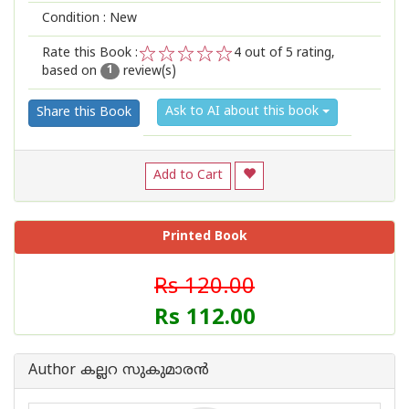
Condition : New
Rate this Book :
4
out of 5 rating,
based on
review(s)
1
2
3
4
5
1
Ask to AI about this book
Share this Book
Add to Cart
Printed Book
Rs 120.00
Rs 112.00
Author കല്ലറ സുകുമാരന്‍