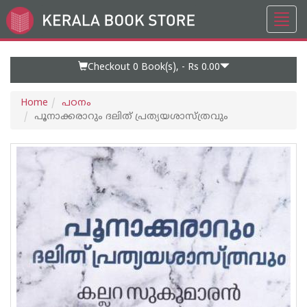
Toggl
Go
navig
to
Home
Page
Checkout 0
Book(s), -
Rs 0.00
Home
പഠനം
പൂനാക്കരാറും ദലിത് പ്രത്യയശാസ്ത്രവും