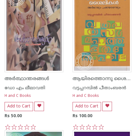
ആയിരത്തൊന്നു ശൈലികള്‍ അര്‍ഥവും പ്രയോഗവും
അര്‍ത്ഥാന്തരങ്ങള്‍
ഡോ എം ലീലാവതി
വട്ടപ്പറമ്പില്‍ പീതാംബരന്‍
H and C Books
H and C Books
Add to Cart
Add to Cart
Rs 50.00
Rs 100.00
1
2
3
4
5
1
2
3
4
5