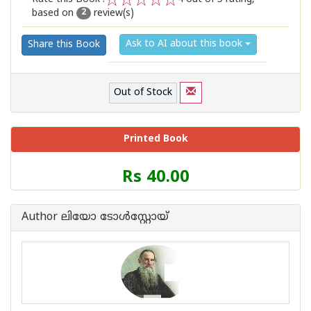
based on
review(s)
1
2
3
4
5
2
Ask to AI about this book
Share this Book
Out of Stock
Printed Book
Price
Rs 40.00
of
this
Book
Author ലിയോ ടോള്‍സ്റ്റോയ്
is