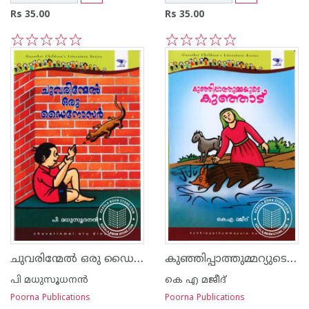
Rs 35.00
Rs 35.00
1
2
3
4
5
1
2
3
4
5
ചുവരിന്മേല്‍ ഒരു ഡൈനോസര്‍
കുഞ്ഞിപ്പാത്തുമ്മറ്യുടെ കുഞ്ഞാട്
പി മധുസൂധനന്‍
കെ എ മജീദ്
Poorna Publications
Poorna Publications