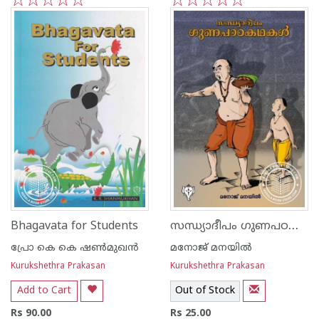
1
2
3
4
5
1
2
3
4
5
സന്ധ്യാദീപം ഗുണപഠകഥകള്‍
Bhagavata for Students
പ്രോ കെ കെ ഷണ്‍മുഖന്‍
മനോജ് മനയില്‍
Kurukshethra Prakasan
Kurukshethra Prakasan
Add to Cart
Out of Stock
Rs 90.00
Rs 25.00