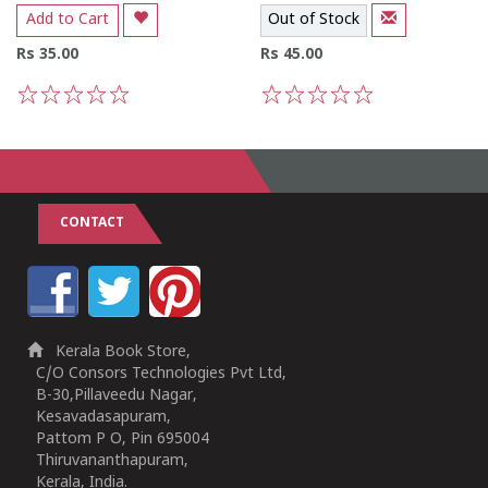
Add to Cart
Out of Stock
Rs 35.00
Rs 45.00
1
2
3
4
5
1
2
3
4
5
CONTACT
Kerala Book Store,
C/O Consors Technologies Pvt Ltd,
B-30,Pillaveedu Nagar,
Kesavadasapuram,
Pattom P O, Pin 695004
Thiruvananthapuram,
Kerala, India.