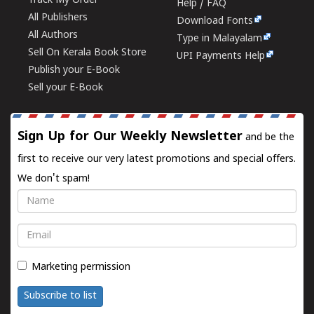
Track My Order
Help / FAQ
All Publishers
Download Fonts
All Authors
Type in Malayalam
Sell On Kerala Book Store
UPI Payments Help
Publish your E-Book
Sell your E-Book
Sign Up for Our Weekly Newsletter
and be the
first to receive our very latest promotions and special offers.
We don't spam!
Name
Email
Marketing permission
Subscribe to list