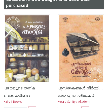
purchased
പുസ്തകങ്ങള്‍ നിര്‍മ്മിച്ച കേരളം
പഴമയുടെ തനിമ
ടി കെ മാറിയിടം
ഡോ എ ജി ശ്രീകുമാര്‍
Kairali Books
Kerala Sahitya Akademi