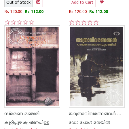
Out of Stock
Add to Cart
Rs 120.00
Rs 112.00
Rs 120.00
Rs 112.00
1
2
3
4
5
1
2
3
4
5
യാത്രാവിവരണങ്ങള്‍ പത്തൊമ്പതാം നൂറ്റാണ്ടില്‍
സ്മരണ മഞ്ചരി
കുറ്റിപ്പുഴ കൃഷ്ണപിള്ള
ഡോ പോള്‍ മനയില്‍