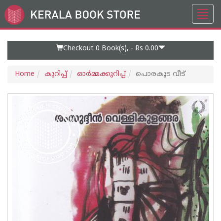
Toggl
Go
navig
to
Home
Page
Checkout 0
Book(s), -
Rs 0.00
Home
കുറിപ്പ്‌
ഓര്‍മ്മക്കുറിപ്പ്‌
പൊരകൂട വീട്