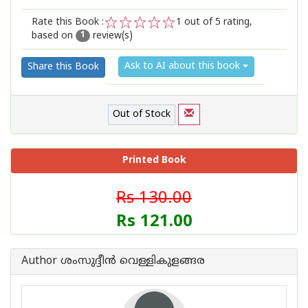
Rate this Book :
1
out of 5 rating,
based on
review(s)
1
2
3
4
5
1
Ask to AI about this book
Share this Book
Out of Stock
Printed Book
Rs 130.00
Rs 121.00
Author ശംസുദ്ദീന്‍ വെള്ളികുളങ്ങര