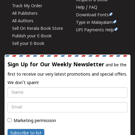
Request a Book
Track My Order
Help / FAQ
All Publishers
Download Fonts
All Authors
Type in Malayalam
Sell On Kerala Book Store
UPI Payments Help
Publish your E-Book
Sell your E-Book
Sign Up for Our Weekly Newsletter
and be the
first to receive our very latest promotions and special offers.
We don't spam!
Name
Email
Marketing permission
Subscribe to list