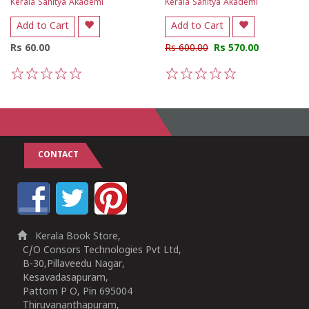
Kerala Sahitya Akademi
Kerala Sahitya Akademi
Add to Cart
Add to Cart
Rs 60.00
Rs 600.00
Rs 570.00
1
2
3
4
5
1
2
3
4
5
CONTACT
Kerala Book Store,
C/O Consors Technologies Pvt Ltd,
B-30,Pillaveedu Nagar,
Kesavadasapuram,
Pattom P O, Pin 695004
Thiruvananthapuram,