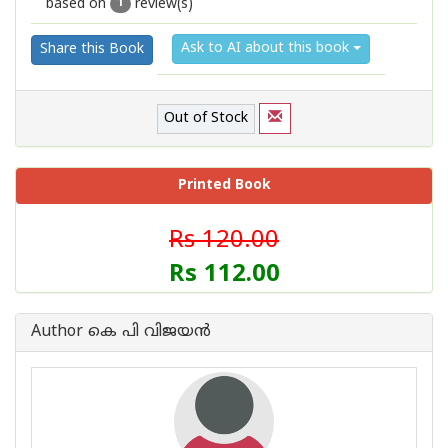
based on
review(s)
1
2
3
4
5
1
Ask to AI about this book
Share this Book
Out of Stock
Printed Book
Rs 120.00
Rs 112.00
Author കെ പി വിജയ‌ന്‍