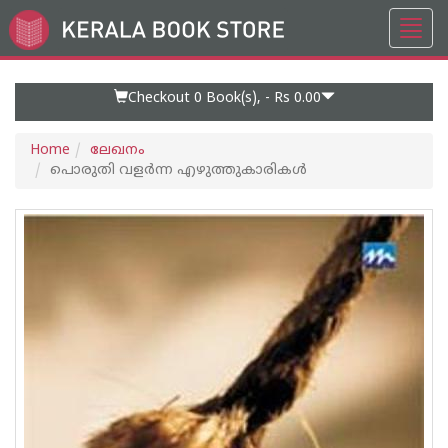
Toggl
Go
navig
to
Home
Page
Checkout 0
Book(s), -
Rs 0.00
Home
ലേഖനം
പൊരുതി വളര്‍ന്ന എഴുത്തുകാരികള്‍