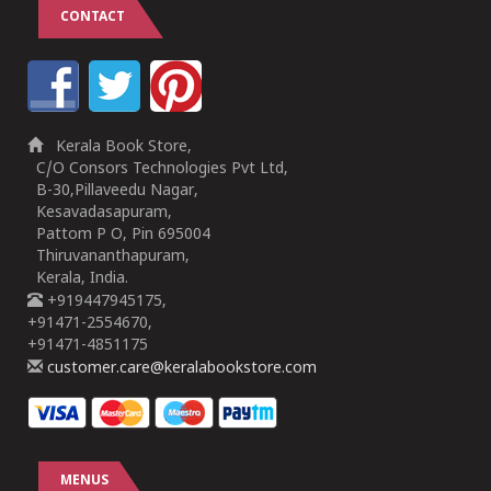
CONTACT
Kerala Book Store,
C/O Consors Technologies Pvt Ltd,
B-30,Pillaveedu Nagar,
Kesavadasapuram,
Pattom P O, Pin 695004
Thiruvananthapuram,
Kerala, India.
+919447945175,
+91471-2554670,
+91471-4851175
customer.care@keralabookstore.com
MENUS