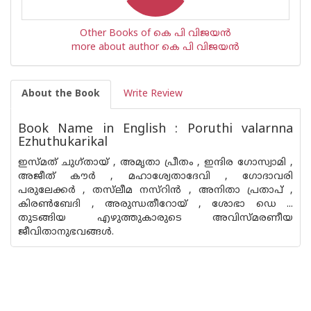
Other Books of കെ പി വിജയ‌ന്‍
more about author കെ പി വിജയ‌ന്‍
About the Book
Write Review
Book Name in English : Poruthi valarnna
Ezhuthukarikal
ഇസ്മത് ചുഗ്തായ് , അമൃതാ പ്രീതം , ഇന്ദിര ഗോസ്വാമി ,
അജീത് കൗര്‍ , മഹാശ്വേതാദേവി , ഗോദാവരി
പരുലേക്കര്‍ , തസ്‌ലീമ നസ്‌റിന്‍ , അനിതാ പ്രതാപ് ,
കിരണ്‍ബേദി , അരുന്ധതീറോയ് , ശോഭാ ഡെ ...
തുടങ്ങിയ എഴുത്തുകാരുടെ അവിസ്മരണീയ
ജീവിതാനുഭവങ്ങള്‍.