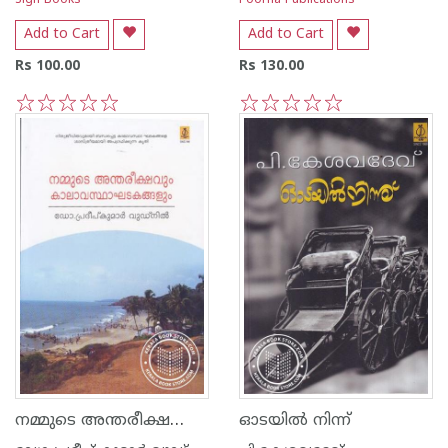
Sign Books
Poorna Publications
Add to Cart
Add to Cart
Rs 100.00
Rs 130.00
1
2
3
4
5
1
2
3
4
5
നമ്മുടെ അന്തരീക്ഷവും കാലാവസ്ഥാ ഘടകങ്ങ‌ളും
ഓടയില്‍ നിന്ന്