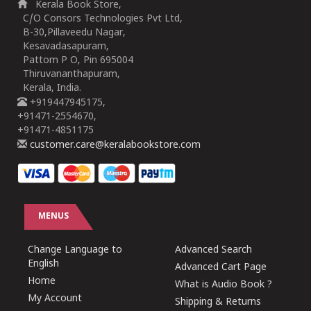
Kerala Book Store,
C/O Consors Technologies Pvt Ltd,
B-30,Pillaveedu Nagar,
Kesavadasapuram,
Pattom P O, Pin 695004
Thiruvananthapuram,
Kerala, India.
+919447945175,
+91471-2554670,
+91471-4851175
customer.care@keralabookstore.com
MENUS
Change Language to
Advanced Search
English
Advanced Cart Page
Home
What is Audio Book ?
My Account
Shipping & Returns