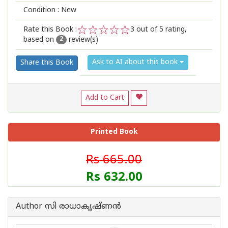
Condition : New
Rate this Book :
3
out of 5 rating,
based on
review(s)
1
2
3
4
5
2
Ask to AI about this book
Share this Book
Add to Cart
Printed Book
Rs 665.00
Rs 632.00
Author സി രാധാകൃഷ്ണന്‍