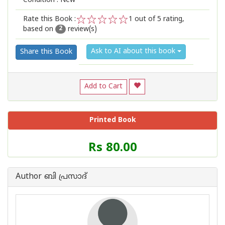
Condition : New
Rate this Book :
1
out of 5 rating,
based on
review(s)
1
2
3
4
5
2
Ask to AI about this book
Share this Book
Add to Cart
Printed Book
Price
Rs 80.00
of
this
Book
Author ബി പ്രസാദ്
is