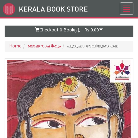
Toggl
Go
navig
to
Home
Page
Checkout 0
Book(s), -
Rs 0.00
Home
ബാലസാഹിത്യം
പുരുഷാ ദേവിയുടെ കഥ