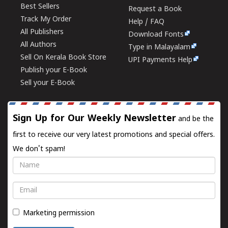
Best Sellers
Request a Book
Track My Order
Help / FAQ
All Publishers
Download Fonts
All Authors
Type in Malayalam
Sell On Kerala Book Store
UPI Payments Help
Publish your E-Book
Sell your E-Book
Sign Up for Our Weekly Newsletter
and be the
first to receive our very latest promotions and special offers.
We don't spam!
Name
Email
Marketing permission