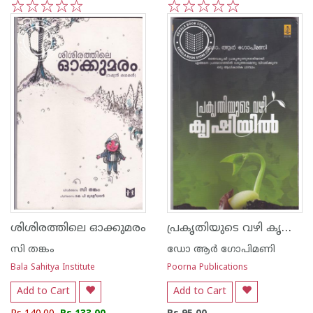
1
2
3
4
5
1
2
3
4
5
പ്രകൃതിയുടെ വഴി കൃഷിയില്‍
ശിശിരത്തിലെ ഓക്കുമരം
സി തങ്കം
ഡോ ആര്‍ ഗോപിമണി
Bala Sahitya Institute
Poorna Publications
Add to Cart
Add to Cart