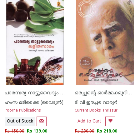
പാരമ്പര്യ നാട്ടുവൈദ്യം ലളിത സാരം
ഒരച്ഛന്റെ ഓര്‍മ്മക്കുറിപ്പുകള്‍
ഹംസ മടിക്കൈ (വൈദ്യ‌ന്‍)
ടി വി ഈച്ചര വാര്യര്‍
Poorna Publications
Current Books Thrissur
Out of Stock
Add to Cart
Rs 150.00
Rs 139.00
Rs 230.00
Rs 218.00