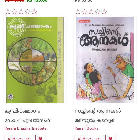
Rs 140.00
Rs 133.00
Rs 95.00
1
2
3
4
5
1
2
3
4
5
കൃഷിപഞ്ചാഗം
സച്ചിന്റെ ആനകള്‍
ഡോ പി എ ജോസഫ്
അബുജം കടമ്പൂര്‍
Kerala Bhasha Institute
Kairali Books
Add to Cart
Add to Cart