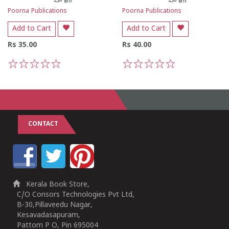
Poorna Publications
Poorna Publications
Add to Cart
Add to Cart
Rs 35.00
Rs 40.00
1
2
3
4
5
1
2
3
4
5
CONTACT
Kerala Book Store,
C/O Consors Technologies Pvt Ltd,
B-30,Pillaveedu Nagar,
Kesavadasapuram,
Pattom P O, Pin 695004