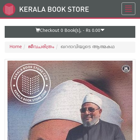
Toggl
Go
navig
to
Home
Page
Checkout 0
Book(s), -
Rs 0.00
Home
ജീവചരിത്രം
ഖറദാവിയുടെ ആത്മകഥ