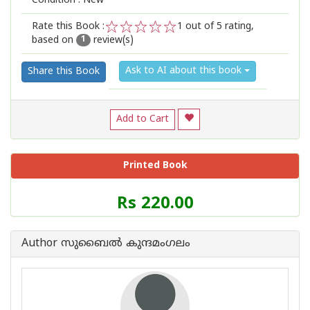
Condition : New
Rate this Book :
1
out of 5 rating,
based on
review(s)
1
2
3
4
5
1
Ask to AI about this book
Share this Book
Add to Cart
Printed Book
Price
Rs 220.00
of
this
Book
Author സുബൈല്‍ കുന്ദമംഗലം
is