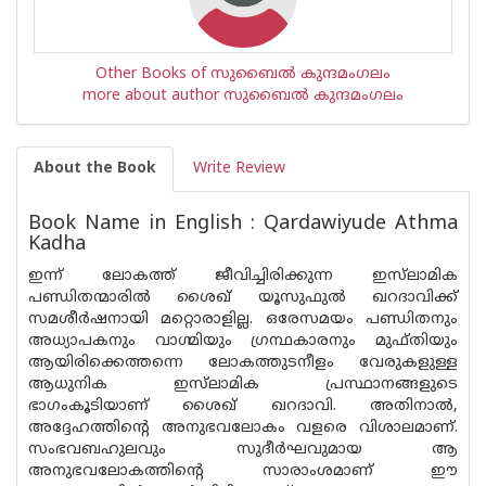
Other Books of സുബൈല്‍ കുന്ദമംഗലം
more about author സുബൈല്‍ കുന്ദമംഗലം
About the Book
Write Review
Book Name in English : Qardawiyude Athma
Kadha
ഇന്ന് ലോകത്ത് ജീവിച്ചിരിക്കുന്ന ഇസ്‌ലാമിക
പണ്ഡിതന്മാരില്‍ ശൈഖ് യൂസുഫുല്‍ ഖറദാവിക്ക്
സമശീര്‍ഷനായി മറ്റൊരാളില്ല. ഒരേസമയം പണ്ഡിതനും
അധ്യാപകനും വാഗ്മിയും ഗ്രന്ഥകാരനും മുഫ്തിയും
ആയിരിക്കെത്തന്നെ ലോകത്തുടനീളം വേരുകളുള്ള
ആധുനിക ഇസ്‌ലാമിക പ്രസ്ഥാനങ്ങളുടെ
ഭാഗംകൂടിയാണ് ശൈഖ് ഖറദാവി. അതിനാല്‍,
അദ്ദേഹത്തിന്റെ അനുഭവലോകം വളരെ വിശാലമാണ്.
സംഭവബഹുലവും സുദീര്‍ഘവുമായ ആ
അനുഭവലോകത്തിന്റെ സാരാംശമാണ് ഈ