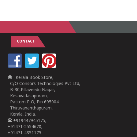
CONTACT
Kerala Book Store,
C/O Consors Technologies Pvt Ltd,
B-30,Pillaveedu Nagar,
Kesavadasapuram,
Pattom P O, Pin 695004
Thiruvananthapuram,
Kerala, India.
+919447945175,
+91471-2554670,
+91471-4851175