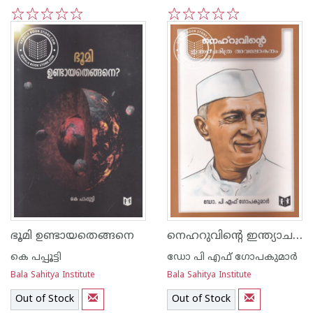
1
2
3
4
5
1
2
3
4
5
നെഹറുവിന്റെ ഇന്ത്യാചരിത്ര അവലോകനം
ഭൂമി ഉണ്ടായതെങ്ങനെ
കെ പപ്പൂട്ടി
ഡോ പി എഫ് ഗോപകുമാര്‍
Bala Sahitya Institute
Bala Sahitya Institute
Out of Stock
Out of Stock