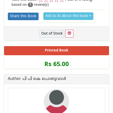
based on
review(s)
1
2
3
4
5
1
Ask to AI about this book
Share this Book
Out of Stock
Printed Book
Price
Rs 65.00
of
this
Book
Author പി പി കെ പൊതുവാള്‍
is