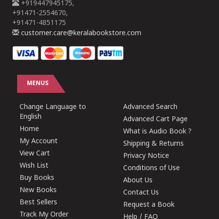
+919447945175,
+91471-2554670,
+91471-4851175
customer.care@keralabookstore.com
MENUS
Change Language to
Advanced Search
English
Advanced Cart Page
Home
What is Audio Book ?
My Account
Shipping & Returns
View Cart
Privacy Notice
Wish List
Conditions of Use
Buy Books
About Us
New Books
Contact Us
Best Sellers
Request a Book
Track My Order
Help / FAQ