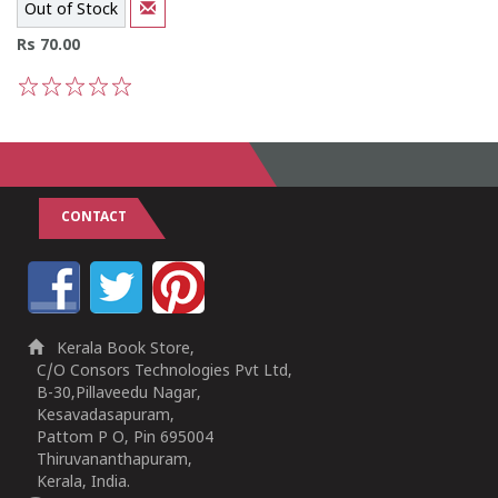
Out of Stock
Rs 70.00
1
2
3
4
5
CONTACT
Kerala Book Store,
C/O Consors Technologies Pvt Ltd,
B-30,Pillaveedu Nagar,
Kesavadasapuram,
Pattom P O, Pin 695004
Thiruvananthapuram,
Kerala, India.