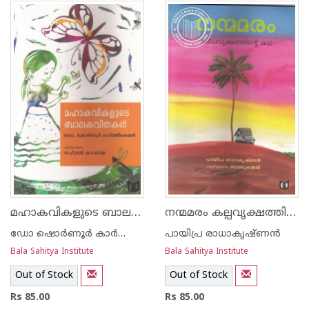
1
2
3
4
5
1
2
3
4
5
മഹാകവികളുടെ ബാലകവിതകള്‍
നന്മമരം കല്പവൃക്ഷത്തിന്റെ കഥ
ഡോ ഷൊര്‍ണൂര്‍ കാര്‍ത്തികേയന്‍
പായിപ്ര രാധാകൃഷ്ണന്‍
Bala Sahitya Institute
Bala Sahitya Institute
Out of Stock
Out of Stock
Rs 85.00
Rs 85.00