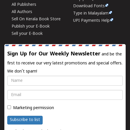
All Publishers
Download Fonts
All Authors
Type in Malayalam
Sell On Kerala Book Store
UPI Payments Help
Publish your E-Book
Sell your E-Book
Sign Up for Our Weekly Newsletter
and be the
first to receive our very latest promotions and special offers.
We don't spam!
Name
Email
Marketing permission
Subscribe to list