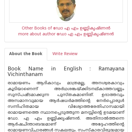
Other Books of ഡോ എ എം ഉണ്ണികൃഷ്ണന്‍
more about author ഡോ എ എം ഉണ്ണികൃഷ്ണന്‍
About the Book
Write Review
Book Name in English : Ramayana
Vichinthanam
രാമായണം ആദികാവ്യം മാത്രമല്ല, അനശ്വരകാവ്യം
കൂടിയാണെന്ന് അർഥശങ്കയ്ക്കിടനല്കാത്തവണ്ണം
സുസ്പഷ്ടമാക്കുന്ന പുസ്തകമാണിത്. ഉദാത്തവും
അസമാനവുമായ ആർഷധർമത്തിന്റെ നേർപ്പൊരുൾ
സന്നിഹിതമായ വിശ്വോത്തരേതിഹാസമായി
രാമായണത്തെ സ്ഥാനപ്പെടുത്തുന്ന മനസ്സിന്റെ ഉടമയാണ്
ഡോ. എ എം ഉണ്ണിക്കൃഷ്ണൻ. അതിനാൽത്തന്നെ
ആർഷചിന്താബദ്ധമാണ് അദ്ദേഹത്തിന്റെ
രാമായണവിചാരങ്ങൾ സകലതും. സംസ്കാരവിരുദ്ധമായ