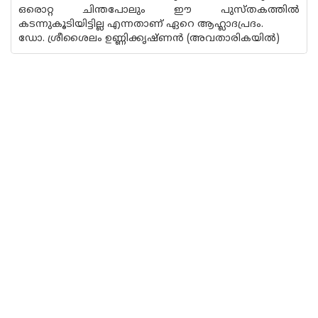
ഒരൊറ്റ ചിന്തപോലും ഈ പുസ്തകത്തിൽ
കടന്നുകൂടിയിട്ടില്ല എന്നതാണ് ഏറെ ആഹ്ലാദപ്രദം.
ഡോ. ശ്രീശൈലം ഉണ്ണിക്കൃഷ്ണൻ (അവതാരികയിൽ)