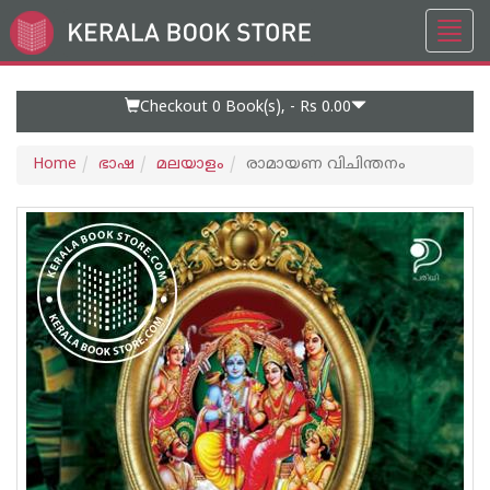
Toggl
Go
navig
to
Home
Page
Checkout 0
Book(s), -
Rs 0.00
Home
ഭാഷ
മലയാളം
രാമായണ വിചിന്തനം