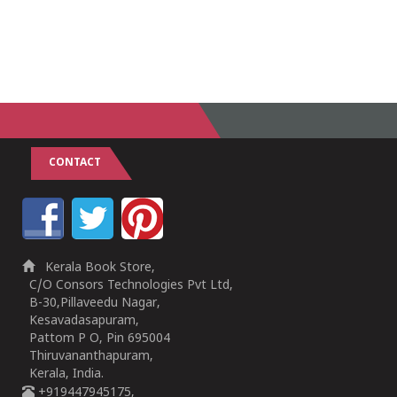
CONTACT
Kerala Book Store,
C/O Consors Technologies Pvt Ltd,
B-30,Pillaveedu Nagar,
Kesavadasapuram,
Pattom P O, Pin 695004
Thiruvananthapuram,
Kerala, India.
+919447945175,