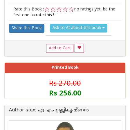
Rate this Book :
no ratings yet, be the
first one to rate this !
1
2
3
4
5
Ask to AI about this book
Share this Book
Add to Cart
Printed Book
Rs 270.00
Rs 256.00
Author ഡോ എ എം ഉണ്ണികൃഷ്ണന്‍