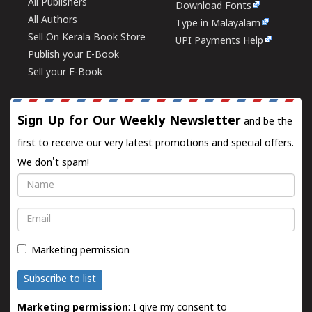
All Publishers
Download Fonts
All Authors
Type in Malayalam
Sell On Kerala Book Store
UPI Payments Help
Publish your E-Book
Sell your E-Book
Sign Up for Our Weekly Newsletter
and be the
first to receive our very latest promotions and special offers.
We don't spam!
Name
Email
Marketing permission
Subscribe to list
Marketing permission
: I give my consent to