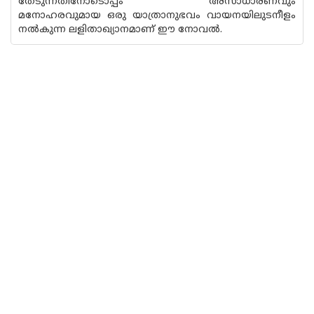
തേടുന്നതിനോടൊപ്പം അസാധാരണവും
മനോഹരവുമായ ഒരു യാത്രാനുഭവം വായനയിലുടനീളം
നൽകുന്ന ലളിതാഖ്യാനമാണ് ഈ നോവൽ.