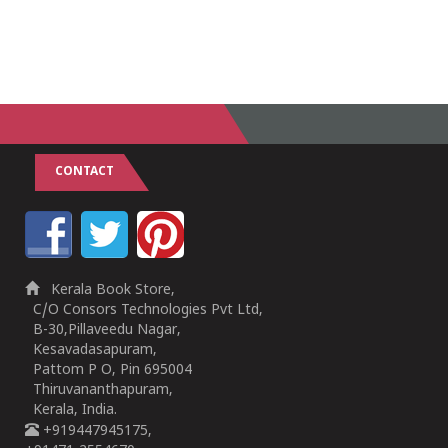
CONTACT
Kerala Book Store,
C/O Consors Technologies Pvt Ltd,
B-30,Pillaveedu Nagar,
Kesavadasapuram,
Pattom P O, Pin 695004
Thiruvananthapuram,
Kerala, India.
+919447945175,