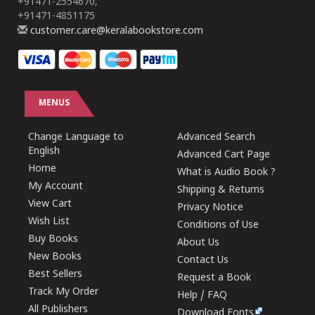
+91471-2554670,
+91471-4851175
customer.care@keralabookstore.com
MENUS
Change Language to
Advanced Search
English
Advanced Cart Page
Home
What is Audio Book ?
My Account
Shipping & Returns
View Cart
Privacy Notice
Wish List
Conditions of Use
Buy Books
About Us
New Books
Contact Us
Best Sellers
Request a Book
Track My Order
Help / FAQ
All Publishers
Download Fonts