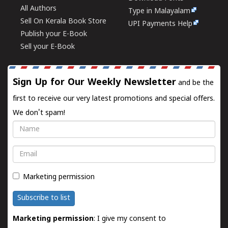
All Authors
Type in Malayalam
Sell On Kerala Book Store
UPI Payments Help
Publish your E-Book
Sell your E-Book
Sign Up for Our Weekly Newsletter
and be the
first to receive our very latest promotions and special offers.
We don't spam!
Name
Email
Marketing permission
Subscribe to list
Marketing permission
: I give my consent to