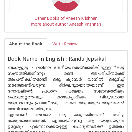
Other Books of Aneesh Krishnan
more about author Aneesh Krishnan
About the Book
Write Review
Book Name in English : Randu Jepsikal
ബംഗളൂരു - ലഖ്‌നൗ ദേശീയപാതയ്ക്കരികിലുള്ള *ഒരു
സത്രത്തിൽനിന്നും രണ്ട് അപരിചിതർക്ക്
അപ്രതീക്ഷിതമായി ഒരു ക്യാമ്പർ വാനിൽ ഒരുമിച്ച്
നടത്തേണ്ടിവരുന്ന ദീർഘദൂരയാത്രയാണ് ഈ
നോവലിന്റെ പ്രധാന പ്രമേയം. സ്വഭാവത്തിലും
പെരുമാറ്റത്തിലും കാഴ്‌ചപ്പാടിലും വിരുദ്ധരായ
ആസാദിനും പ്രിയയ്ക്കും പക്ഷെ, ആ യാത്ര അത്രമേൽ
അനിവാര്യമായിരുന്നു.
എന്താണ് അവരെ ആ യാത്രയിലേക്ക് നയിച്ച
കാര്യകാരണങ്ങൾ. എന്തായിരുന്നു ആ യാത്രയുടെ
ഉദ്ദേശ്യം എന്നൊക്കെയുള്ള ചോദ്യങ്ങൾക്ക് ഉത്തരം