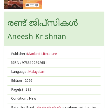
രണ്ട് ജിപ്‌സികൾ
Aneesh Krishnan
Publisher :
Mankind Literature
ISBN :
9788199892651
Language :
Malayalam
Edition :
2026
Page(s) :
393
Condition : New
Rate this Book :
no ratings yet, be the