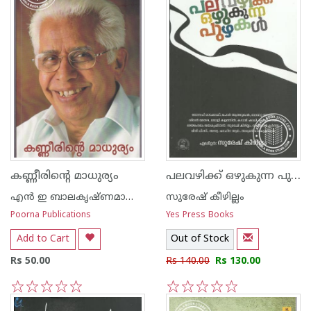
പലവഴിക്ക് ഒഴുകുന്ന പുഴകള്‍
കണ്ണീരിന്റെ മാധുര്യം
എ‌ന്‍ ഇ ബാലകൃഷ്ണമാരാര്‍
സുരേഷ് കീഴില്ലം
Poorna Publications
Yes Press Books
Add to Cart
Out of Stock
Rs 50.00
Rs 140.00
Rs 130.00
1
2
3
4
5
1
2
3
4
5