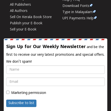
All Publishers
Download Fonts
All Authors
Type in Malayalam
Sell On Kerala Book Store
UPI Payments Help
Publish your E-Book
Sell your E-Book
Sign Up for Our Weekly Newsletter
and be the
first to receive our very latest promotions and special offers.
We don't spam!
Name
Email
Marketing permission
Subscribe to list