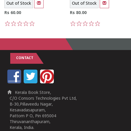
Out of Stock
Out of Stock
Rs 60.00
Rs 80.00
1
2
3
4
5
1
2
3
4
5
CONTACT
Kerala Book Store,
C/O Consors Technologies Pvt Ltd,
B-30,Pillaveedu Nagar,
Kesavadasapuram,
Pattom P O, Pin 695004
Thiruvananthapuram,
Kerala, India.