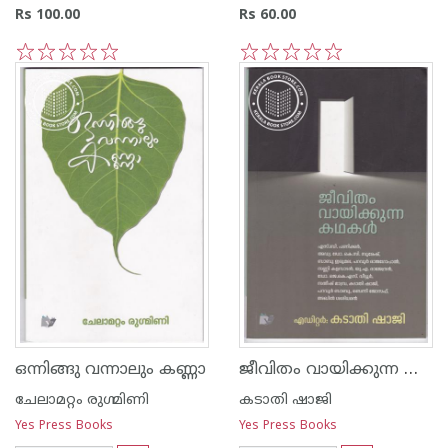
Rs 100.00
Rs 60.00
1
2
3
4
5
1
2
3
4
5
ജീവിതം വായിക്കുന്ന കഥകള്‍
ഒന്നിങ്ങു വന്നാലും കണ്ണാ
ചേലാമറ്റം രുഗ്മിണി
കടാതി ഷാജി
Yes Press Books
Yes Press Books