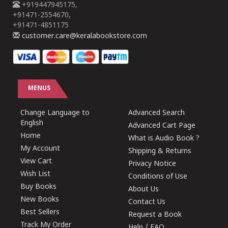
+919447945175,
+91471-2554670,
+91471-4851175
customer.care@keralabookstore.com
MENUS
Change Language to
Advanced Search
English
Advanced Cart Page
Home
What is Audio Book ?
My Account
Shipping & Returns
View Cart
Privacy Notice
Wish List
Conditions of Use
Buy Books
About Us
New Books
Contact Us
Best Sellers
Request a Book
Track My Order
Help / FAQ