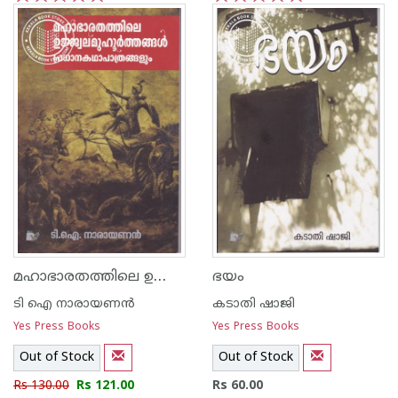
1
2
3
4
5
1
2
3
4
5
മഹാഭാരതത്തിലെ ഉജ്ജ്വലമുഹൂര്‍ത്തങ്ങള്‍ പ്രധാനകഥാപാത്രങ്ങളും
ഭയം
ടി ഐ നാരായണന്‍
കടാതി ഷാജി
Yes Press Books
Yes Press Books
Out of Stock
Out of Stock
Rs 130.00
Rs 121.00
Rs 60.00