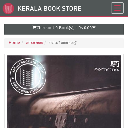
Toggl
Go
navig
to
Home
Page
Checkout 0
Book(s), -
Rs 0.00
Home
നോവല്‍
റെഡ് അലര്‍ട്ട്