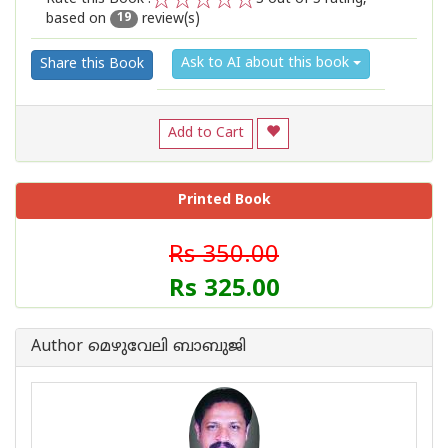
based on
review(s)
1
2
3
4
5
19
Ask to AI about this book
Share this Book
Add to Cart
Printed Book
Rs 350.00
Rs 325.00
Author മെഴുവേലി ബാബുജി