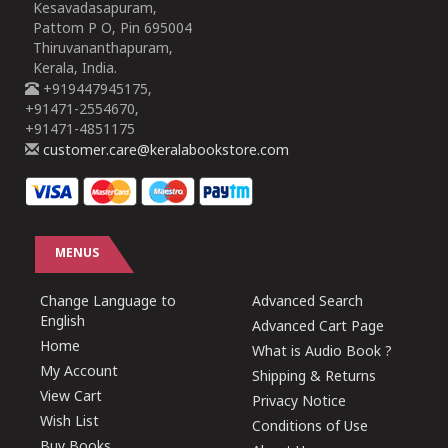
Kesavadasapuram,
Pattom P O, Pin 695004
Thiruvananthapuram,
Kerala, India.
+919447945175,
+91471-2554670,
+91471-4851175
customer.care@keralabookstore.com
MENUS
Change Language to
Advanced Search
English
Advanced Cart Page
Home
What is Audio Book ?
My Account
Shipping & Returns
View Cart
Privacy Notice
Wish List
Conditions of Use
Buy Books