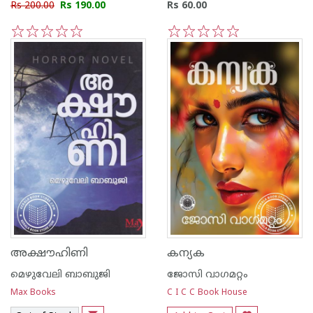
Rs 200.00
Rs 190.00
Rs 60.00
1
2
3
4
5
1
2
3
4
5
അക്ഷൗഹിണി
കന്യക
മെഴുവേലി ബാബുജി
ജോസി വാഗമറ്റം
Max Books
C I C C Book House