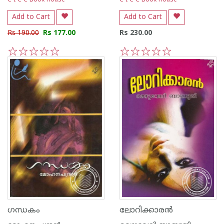
C I C C Book House
C I C C Book House
Add to Cart
Add to Cart
Rs 190.00
Rs 177.00
Rs 230.00
1
2
3
4
5
1
2
3
4
5
ഗന്ധകം
ലോറിക്കാര‌ന്‍