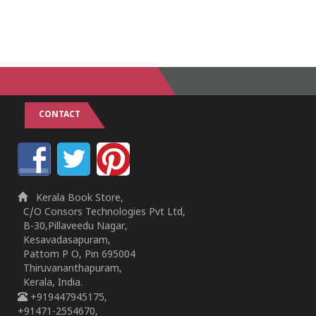
CONTACT
Kerala Book Store,
C/O Consors Technologies Pvt Ltd,
B-30,Pillaveedu Nagar,
Kesavadasapuram,
Pattom P O, Pin 695004
Thiruvananthapuram,
Kerala, India.
+919447945175,
+91471-2554670,