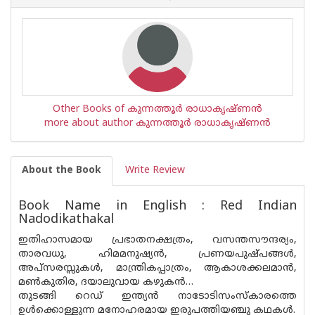
Other Books of കുന്നത്തൂർ രാധാകൃഷ്ണൻ
more about author കുന്നത്തൂർ രാധാകൃഷ്ണൻ
About the Book
Write Review
Book Name in English : Red Indian
Nadodikathakal
ഇതിഹാസമായ പ്രഭാതനക്ഷത്രം, വസന്തസൗന്ദര്യം,
താരവധു, ഹിമമനുഷ്യന്‍, പ്രണയപുഷ്പങ്ങള്‍,
അപ്‌സരസ്സുകള്‍, മാന്ത്രികപ്പാത്രം, ആകാശക്കലമാന്‍,
മണ്‍കുതിര, ദയാലുവായ കഴുകന്‍…
തുടങ്ങി റെഡ് ഇന്ത്യന്‍ നാടോടിസംസ്‌കാരത്തെ
ഉള്‍ക്കൊള്ളുന്ന മനോഹരമായ ഇരുപത്തിയഞ്ചു കഥകള്‍.