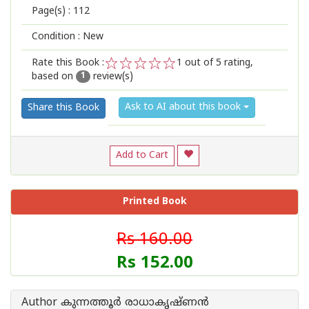
Page(s) :
112
Condition : New
Rate this Book :
1
out of 5 rating,
based on
review(s)
1
2
3
4
5
1
Ask to AI about this book
Share this Book
Add to Cart
Printed Book
Rs 160.00
Rs 152.00
Author കുന്നത്തൂർ രാധാകൃഷ്ണൻ