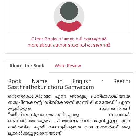
Other Books of ഡോ ഡി രാജേന്ദ്രന്‍
more about author ഡോ ഡി രാജേന്ദ്രന്‍
About the Book
Write Review
Book Name in English : Reethi
Sasthrathekurichoru Samvadam
റെനെദെക്കാർത്തെ എന്ന അതുല്യ പ്രതിഭാശാലിയായ
തത്വചിന്തകന്റെ ’ഡിസ്കോഴ്സ‌് ഓൺ ദി മെതേഡ് ’ എന്ന
കൃതിയുടെ സാരാംശമാണ്
“മരീതിശാസ്ത്രത്തെക്കുറിച്ചൊരു സംവാദം’.
ദെക്കാർത്തെയുടെ ചിന്താലോകത്തെക്കുറിച്ചുള്ള ഈ
ദാർശനിക കൃതി മലയാളികളായ വായനക്കാർക്ക് ഒരു
മുതൽക്കൂട്ടുതന്നെയാണ്