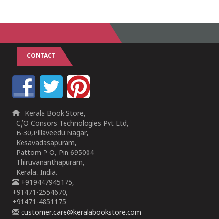
CONTACT
Kerala Book Store,
C/O Consors Technologies Pvt Ltd,
B-30,Pillaveedu Nagar,
Kesavadasapuram,
Pattom P O, Pin 695004
Thiruvananthapuram,
Kerala, India.
+919447945175,
+91471-2554670,
+91471-4851175
customer.care@keralabookstore.com