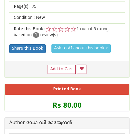
Page(s) :
75
Condition : New
Rate this Book :
1
out of 5 rating,
based on
review(s)
1
2
3
4
5
1
Ask to AI about this book
Share this Book
Add to Cart
Printed Book
Price
Rs 80.00
of
this
Book
Author ഡോ ഡി രാജേന്ദ്രന്‍
is