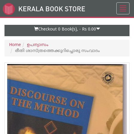
Toggl
Go
navig
to
Home
Page
Checkout 0
Book(s), -
Rs 0.00
Home
ഉപന്യാസം
രീതി ശാസ്ത്രത്തെക്കുറിച്ചൊരു സംവാദം