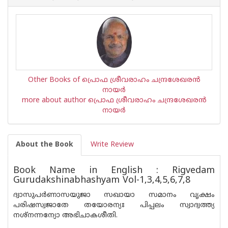
Other Books of പ്രൊഫ ശ്രീവരാഹം ചന്ദ്രശേഖരന്‍
നായര്‍
more about author പ്രൊഫ ശ്രീവരാഹം ചന്ദ്രശേഖരന്‍
നായര്‍
About the Book
Write Review
Book Name in English : Rigvedam
Gurudakshinabhashyam Vol-1,3,4,5,6,7,8
ദ്വാസുപര്‍ണാസയുജാ സഖായാ സമാനം വൃക്ഷം
പരിഷസ്വജാതേ തയോരന്യഃ പിപ്പലം സ്വാദ്വത്ത്യ
നശ്നന്നന്യോ അഭിചാകശീതി.