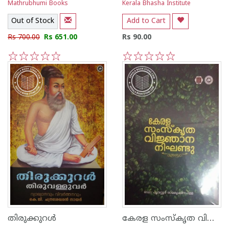
Mathrubhumi Books
Kerala Bhasha Institute
Out of Stock
Add to Cart
Rs 700.00
Rs 651.00
Rs 90.00
1
2
3
4
5
1
2
3
4
5
കേരള സംസ്കൃത വിജ്ഞാന നിഘണ്ടു
തിരുക്കുറള്‍