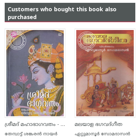
Customers who bought this book also
purchased
ശ്രീമദ് മഹാഭാഗവതം - ഗദ്യപരിഭാഷ
മലയാള ഭഗവദ്ഗീത
തേമ്പാട്ട് ശങ്കരന്‍ നായര്‍
ഏറ്റുമാനൂര്‍ സോമദാസന്‍