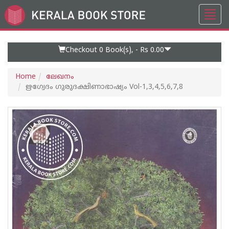
Toggl
Go
navig
to
Home
Page
Checkout 0
Book(s), -
Rs 0.00
Home
ലേഖനം
ഋഗ്വേദം ഗുരുദക്ഷിണാഭാഷ്യം Vol-1,3,4,5,6,7,8