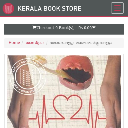
Toggl
Go
navig
to
Home
Page
Checkout 0
Book(s), -
Rs 0.00
Home
ശാസ്ത്രം
രോഗങ്ങളും രക്ഷാമാര്‍ഗ്ഗങ്ങളും