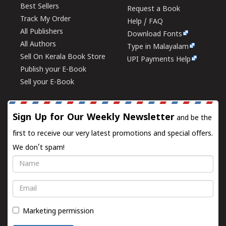
Best Sellers
Request a Book
Track My Order
Help / FAQ
All Publishers
Download Fonts
All Authors
Type in Malayalam
Sell On Kerala Book Store
UPI Payments Help
Publish your E-Book
Sell your E-Book
Sign Up for Our Weekly Newsletter
and be the
first to receive our very latest promotions and special offers.
We don't spam!
Name
Email
Marketing permission