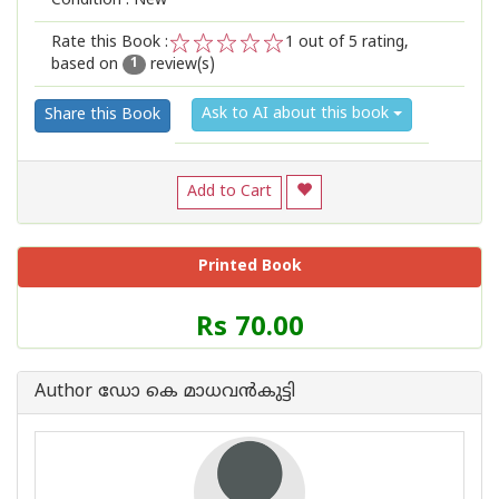
Condition : New
Rate this Book :
1
out of 5 rating,
based on
review(s)
1
2
3
4
5
1
Ask to AI about this book
Share this Book
Add to Cart
Printed Book
Price
Rs 70.00
of
this
Book
Author ഡോ കെ മാധവ‌ന്‍കുട്ടി
is