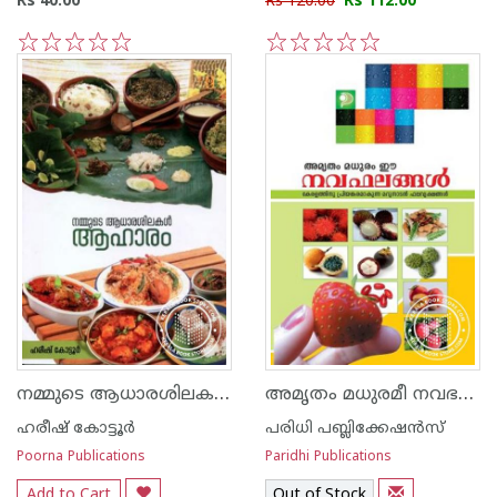
Rs 40.00
Rs 120.00
Rs 112.00
1
2
3
4
5
1
2
3
4
5
നമ്മുടെ ആധാരശിലകള്‍ ആഹാരം
അമൃതം മധുരമീ നവഭലങ്ങള്‍
ഹരീഷ് കോട്ടൂര്‍
പരിധി പബ്ലിക്കേഷന്‍സ്
Poorna Publications
Paridhi Publications
Add to Cart
Out of Stock