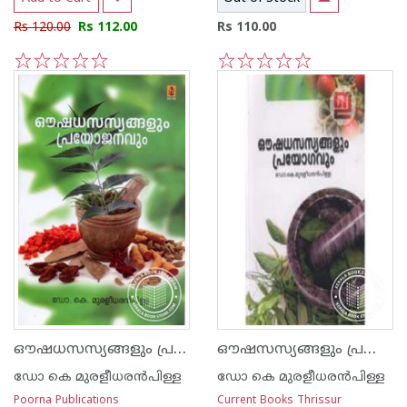
Rs 120.00
Rs 112.00
Rs 110.00
1
2
3
4
5
1
2
3
4
5
ഔഷധസസ്യങ്ങളും പ്രയോജനവും
ഔഷസസ്യങ്ങളും പ്രയോഗങ്ങളും
ഡോ കെ മുരളീധര‌ന്‍പിള്ള
ഡോ കെ മുരളീധര‌ന്‍പിള്ള
Poorna Publications
Current Books Thrissur