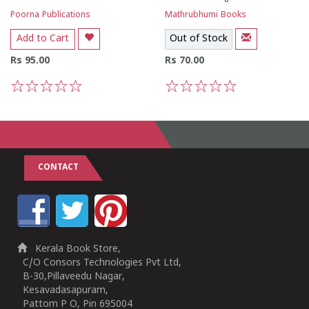
Poorna Publications
Mathrubhumi Books
Add to Cart
Out of Stock
Rs 95.00
Rs 70.00
1
2
3
4
5
1
2
3
4
5
CONTACT
Kerala Book Store,
C/O Consors Technologies Pvt Ltd,
B-30,Pillaveedu Nagar,
Kesavadasapuram,
Pattom P O, Pin 695004