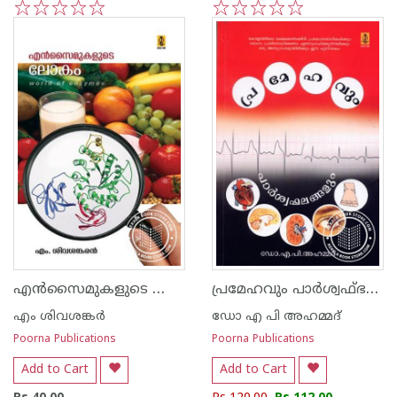
1
2
3
4
5
1
2
3
4
5
എ‌ന്‍സൈമുകളുടെ ലോകം
പ്രമേഹവും പാര്‍ശ്വഫ്ഭലങ്ങളും
എം ശിവശങ്കർ
ഡോ എ പി അഹമ്മദ്
Poorna Publications
Poorna Publications
Add to Cart
Add to Cart