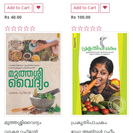
Add to Cart
Add to Cart
Rs 40.00
Rs 100.00
1
2
3
4
5
1
2
3
4
5
മുത്തശ്ശിവൈദ്യം
പ്രകൃതിപാചകം
വടകര റഹ്‌മാന്‍
ഡോ അബ്ദുള്‍ റഹീം