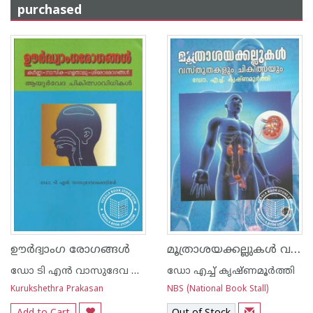
purchased
മൂത്രാശയക്കല്ലുകള്‍ വസ്തുതകളും ചികിത്സയും
ഊര്‍ദ്വാംഗ രോഗങ്ങള്‍
ഡോ ടി എന്‍ വാസുദേവ കൈമള്‍
ഡോ എച്ച് കൃഷ്ണമൂര്‍ത്തി
Kurukshethra Prakasan
NBS (National Book Stall)