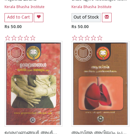
Kerala Bhasha Institute
Kerala Bhasha Institute
Add to Cart
Out of Stock
Rs 50.00
Rs 50.00
1
2
3
4
5
1
2
3
4
5
ഉദരവ്രണങ്ങള്‍ അള്‍സര്‍ മുതല്‍ അര്‍ബുദം വരെ
ആസ്ത്മ അറിയാം പ്രതിരോധിക്കാം