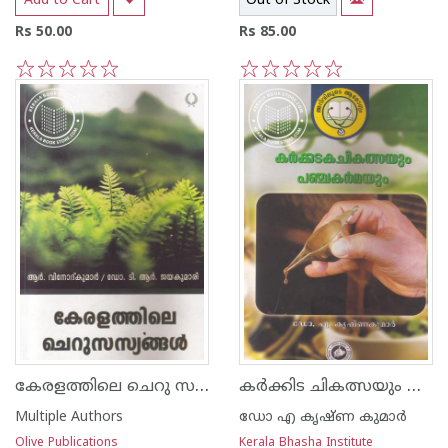
Add to Cart
Out of Stock
Rs 50.00
Rs 85.00
1
2
3
4
5
1
2
3
4
5
കേരളത്തിലെ ചെറു സസ്യങ്ങള്‍
കര്‍ക്കിട ചികത്സയും പഞ്ചകര്‍മയും
Multiple Authors
ഡോ എ കൃഷ്ണ കുമാര്‍
Olive Publications
Kerala Bhasha Institute