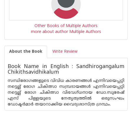
Other Books of Multiple Authors
more about author Multiple Authors
About the Book
Write Review
Book Name in English : Sandhirogangalum
Chikithsavidhikalum
സന്ധിരോഗങ്ങളുടെ വിവിധ കാരണങ്ങള്‍ എന്നിവയെപ്പറ്റി
നട്ടെല്ല് രോഗ ചികിത്സാ സമ്പ്രദായങ്ങള്‍ എന്നിവയെപ്പറ്റി
നട്ടെല്ല് രോഗ ചികിത്സാ വിഭവഗ്ധനായ ഡോ.സുരേഷ്
എസ് പിള്ളയുടെ നേതൃത്വത്തില്‍ ഒരുസംഘം
ഡോക്ടര്‍മാര്‍ തയാറാക്കിയ വൈദ്യശാസ്ത്ര ഗ്രന്ഥം.