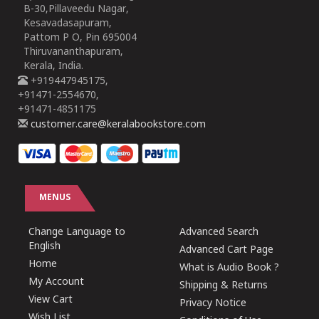
B-30,Pillaveedu Nagar,
Kesavadasapuram,
Pattom P O, Pin 695004
Thiruvananthapuram,
Kerala, India.
+919447945175,
+91471-2554670,
+91471-4851175
customer.care@keralabookstore.com
MENUS
Change Language to
Advanced Search
English
Advanced Cart Page
Home
What is Audio Book ?
My Account
Shipping & Returns
View Cart
Privacy Notice
Wish List