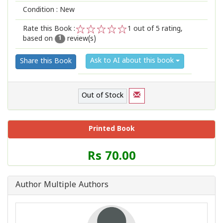
Condition : New
Rate this Book :
1
out of 5 rating,
based on
review(s)
1
2
3
4
5
1
Ask to AI about this book
Share this Book
Out of Stock
Printed Book
Price
Rs 70.00
of
this
Book
Author Multiple Authors
is