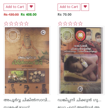
Add to Cart
Add to Cart
Rs 430.00
Rs 408.00
Rs 70.00
1
2
3
4
5
1
2
3
4
5
അപൂര്‍വ്വ ചികില്‍സാവിധി
ഡങ്കിപ്പനി ചിക്കുന്‍ ഗുനിയ കാരണങ്ങളും പ്രതിരോധമാര്‍ഗങ്ങളും
സുരേഷ് മാധവ്
ഡോ എസ് അബ്ദുള്‍ അസീസ്