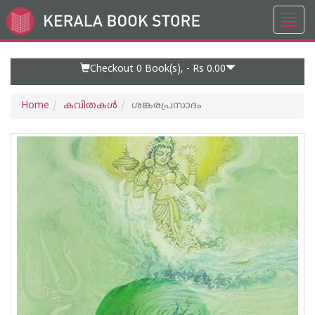
Toggl
Go
navig
to
Home
Page
Checkout 0
Book(s), -
Rs 0.00
Home
കവിതകള്‍
ശങ്കരപ്രസാദം