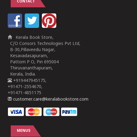
CONTACT
Kerala Book Store,
C/O Consors Technologies Pvt Ltd,
B-30,Pillaveedu Nagar,
Kesavadasapuram,
Pattom P O, Pin 695004
Thiruvananthapuram,
Kerala, India.
+919447945175,
+91471-2554670,
+91471-4851175
customer.care@keralabookstore.com
MENUS