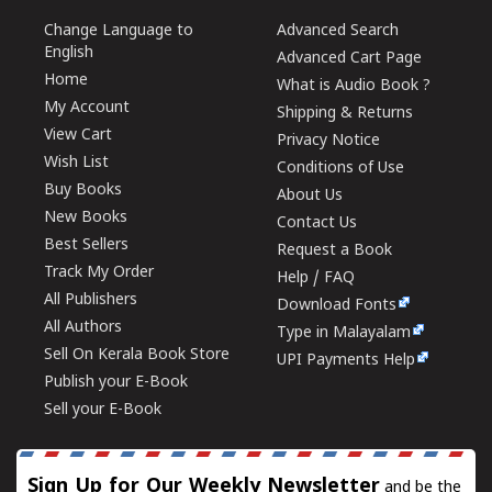
Change Language to
Advanced Search
English
Advanced Cart Page
Home
What is Audio Book ?
My Account
Shipping & Returns
View Cart
Privacy Notice
Wish List
Conditions of Use
Buy Books
About Us
New Books
Contact Us
Best Sellers
Request a Book
Track My Order
Help / FAQ
All Publishers
Download Fonts
All Authors
Type in Malayalam
Sell On Kerala Book Store
UPI Payments Help
Publish your E-Book
Sell your E-Book
Sign Up for Our Weekly Newsletter
and be the