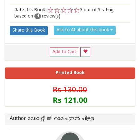
Rate this Book :
3
out of 5 rating,
based on
review(s)
1
2
3
4
5
4
Ask to AI about this book
Share this Book
Add to Cart
Printed Book
Rs 130.00
Rs 121.00
Author ഡോ റ്റി ജി രാമചന്ദ്രന്‍ പിള്ള