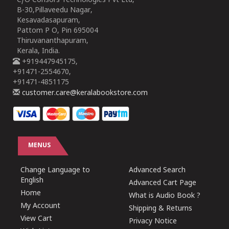
C/O Consors Technologies Pvt Ltd,
B-30,Pillaveedu Nagar,
Kesavadasapuram,
Pattom P O, Pin 695004
Thiruvananthapuram,
Kerala, India.
+919447945175,
+91471-2554670,
+91471-4851175
customer.care@keralabookstore.com
MENUS
Change Language to
Advanced Search
English
Advanced Cart Page
Home
What is Audio Book ?
My Account
Shipping & Returns
View Cart
Privacy Notice