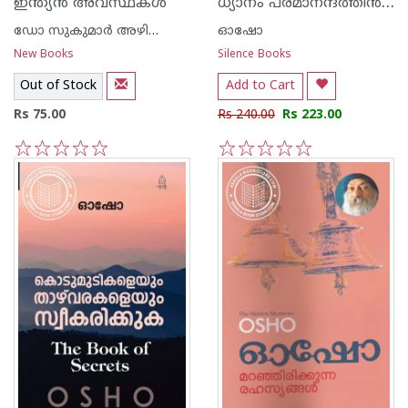
ധ്യാനം പരമാനന്ദത്തി‌ന്‍ കല
ഇന്ത്യന്‍ അവസ്ഥകള്‍
ഡോ സുകുമാര്‍ അഴിക്കോട്
ഓഷോ
New Books
Silence Books
Out of Stock
Add to Cart
Rs 75.00
Rs 240.00
Rs 223.00
1
2
3
4
5
1
2
3
4
5