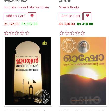
മോഹന്‍ലാല്‍
ഓഷോ
Pusthaka Prasadhaka Sangham
Silence Books
Add to Cart
Add to Cart
Rs 325.00
Rs 302.00
Rs 440.00
Rs 418.00
1
2
3
4
5
1
2
3
4
5