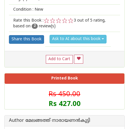
Condition : New
Rate this Book :
3
out of 5 rating,
based on
review(s)
1
2
3
4
5
2
Ask to AI about this book
Share this Book
Add to Cart
Printed Book
Rs 450.00
Rs 427.00
Author മേലങ്ങത്ത് നാരായണന്‍കുട്ടി