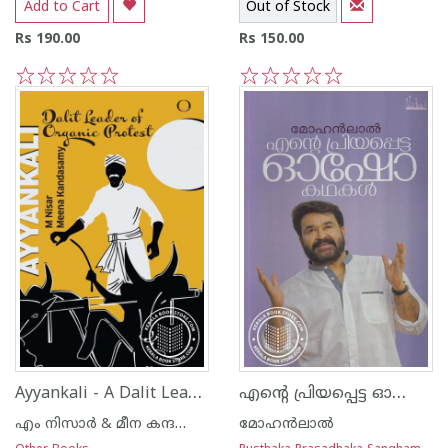
Add to Cart
Out of Stock
Rs 190.00
Rs 150.00
1
2
3
4
5
1
2
3
4
5
Ayyankali - A Dalit Leader of Organic Protest
എന്റെ പ്രിയപ്പെട്ട ഓഷോ കഥകള്‍
എം നിസാര്‍ & മീന കന്ദസ്വാമി
മോഹന്‍ലാല്‍