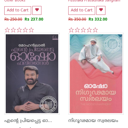
Other Books
Pusthaka Prasadhaka Sangham
Add to Cart
Add to Cart
Rs 250.00
Rs 237.00
Rs 350.00
Rs 332.00
1
2
3
4
5
1
2
3
4
5
എന്റെ പ്രിയപ്പെട്ട ഓഷോ ഫലിതങ്ങള്‍
നിഗൂഢമായ സ്വരലയം