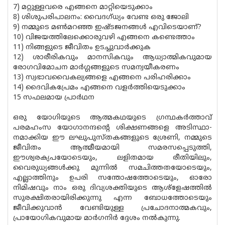
7) മറ്റുള്ളവരെ എങ്ങനെ മാറ്റിയെടുക്കാം
8) ശിശുപരിപാലനം: വൈദഗ്ധ്യം വേണ്ട ഒരു ജോലി
9) നമ്മുടെ മൺമറഞ്ഞ ഇഷ്ടജനങ്ങൾ എവിടെയാണ്?
10) വിജയത്തിലേക്കൊരുവഴി എങ്ങനെ കണ്ടെത്താം
11) നിങ്ങളുടെ ജീവിതം ഉടച്ചുവാർക്കുക
12) ശാരീരികവും മാനസികവും ആധ്യാത്മികവുമായ
രോഗവിമോചന മാർഗ്ഗങ്ങളുടെ സമന്വയീകരണം
13) സ്വഭാവവൈകല്യങ്ങളെ എങ്ങനെ പരിഹരിക്കാം
14) ദൈവികപ്രേമം എങ്ങനെ വളർത്തിയെടുക്കാം
15 സഫലമായ പ്രാർഥന
ഒരു യോഗിയുടെ ആത്മകഥയുടെ ഗ്രന്ഥകർത്താവ്
പരമഹംസ യോഗാനന്ദന്റെ ശിക്ഷണങ്ങളെ അടിസ്ഥാ-
നമാക്കിയ ഈ ലഘുപുസ്‌തകങ്ങളുടെ ശ്രേണി, നമ്മുടെ
ജീവിതം ആത്മീയമായി സമരസപ്പെടുത്തി,
ഈശ്വരക്യപയോടെയും, ലളിതമായ രീതിയിലും,
വൈരുധ്യങ്ങൾക്കു മുന്നിൽ സമചിത്തതയോടെയും,
എല്ലാത്തിനും ഉപരി സന്തോഷത്തോടെയും, ഓരോ
നിമിഷവും നാം ഒരു ദിവ്യശക്തിയുടെ ആശ്ളേഷത്തിൽ
സുരക്ഷിതരായിരിക്കുന്നു എന്ന ബോധത്തോടെയും
ജീവിക്കുവാൻ വേണ്ടിയുള്ള പ്രചോദനാത്മകവും,
പ്രായോഗികവുമായ മാർഗനിർ ദ്ദേശം നൽകുന്നു.