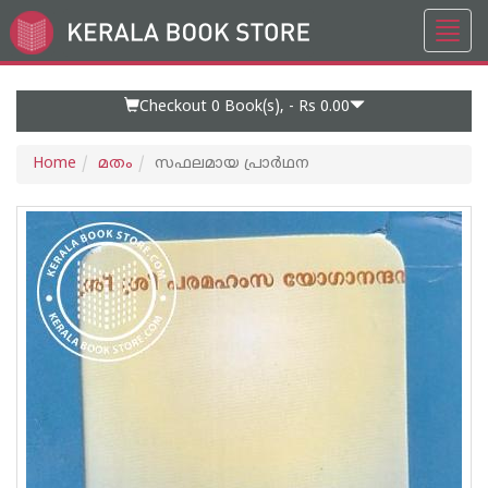
Toggl
Go
navig
to
Home
Page
Checkout 0
Book(s), -
Rs 0.00
Home
മതം
സഫലമായ പ്രാർഥന