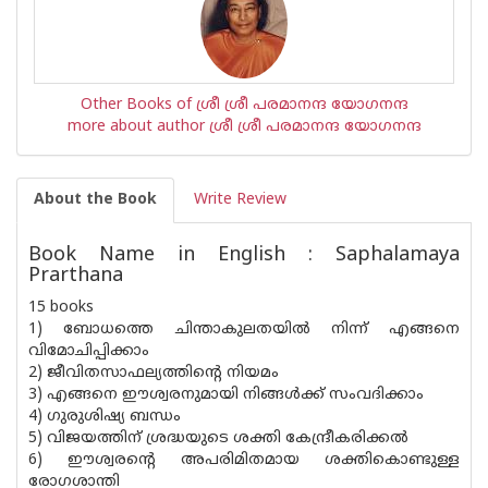
Other Books of ശ്രീ ശ്രീ പരമാനന്ദ യോഗനന്ദ
more about author ശ്രീ ശ്രീ പരമാനന്ദ യോഗനന്ദ
About the Book
Write Review
Book Name in English : Saphalamaya
Prarthana
15 books
1) ബോധത്തെ ചിന്താകുലതയിൽ നിന്ന് എങ്ങനെ
വിമോചിപ്പിക്കാം
2) ജീവിതസാഫല്യത്തിന്റെ നിയമം
3) എങ്ങനെ ഈശ്വരനുമായി നിങ്ങൾക്ക് സംവദിക്കാം
4) ഗുരുശിഷ്യ ബന്ധം
5) വിജയത്തിന് ശ്രദ്ധയുടെ ശക്തി കേന്ദ്രീകരിക്കൽ
6) ഈശ്വരന്റെ അപരിമിതമായ ശക്തികൊണ്ടുള്ള
രോഗശാന്തി