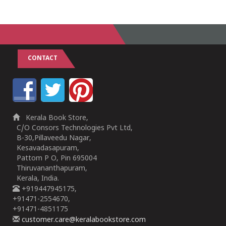
CONTACT
Kerala Book Store,
C/O Consors Technologies Pvt Ltd,
B-30,Pillaveedu Nagar,
Kesavadasapuram,
Pattom P O, Pin 695004
Thiruvananthapuram,
Kerala, India.
+919447945175,
+91471-2554670,
+91471-4851175
customer.care@keralabookstore.com