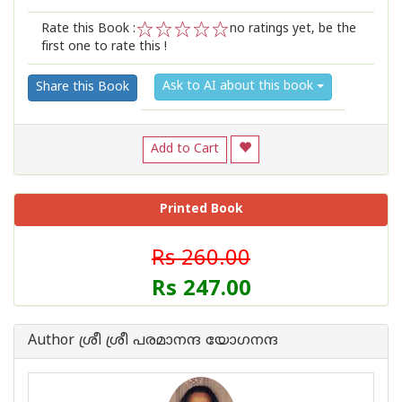
Rate this Book :
no ratings yet, be the
first one to rate this !
1
2
3
4
5
Ask to AI about this book
Share this Book
Add to Cart
Printed Book
Rs 260.00
Rs 247.00
Author ശ്രീ ശ്രീ പരമാനന്ദ യോഗനന്ദ