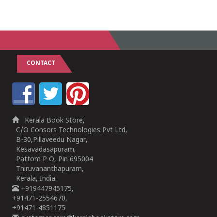
CONTACT
Kerala Book Store,
C/O Consors Technologies Pvt Ltd,
B-30,Pillaveedu Nagar,
Kesavadasapuram,
Pattom P O, Pin 695004
Thiruvananthapuram,
Kerala, India.
+919447945175,
+91471-2554670,
+91471-4851175