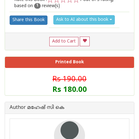
based on
review(s)
1
2
3
4
5
1
Ask to AI about this book
Share this Book
Add to Cart
Printed Book
Rs 190.00
Rs 180.00
Author മഹേഷ് സി കെ