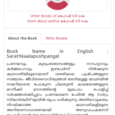
Other Books of മഹേഷ് സി കെ
more about author മഹേഷ് സി കെ
About the Book
Write Review
Book Name in English :
Sarathkaalapushpangal
പ്രണയവും കുടുംബബന്ധങ്ങളും സൗഹൃദവും
കർമ്മരംഗവും ഇഴചേർന്ന് നിൽക്കുന്ന
കഥാഗതിയിലൂടെയാണ് ശരത്കാല പുഷ്‌പങ്ങളുടെ
സഞ്ചാരം. ജീവിതവൈവിദ്ധ്യങ്ങൾ തേടിയുള്ള യാത്രയിൽ
നാമറിയാതെ പോകുന്ന ചിലതുണ്ട്. കാലഭേദങ്ങളുടെ
മറനീക്കി മൗനത്തിൻ്റെ മുഖപടം പൊളിച്ച്
വർഷങ്ങൾക്കിപ്പുറം പ്രണയമെന്ന പേരിൽ ആ സത്യം
സിദ്ധാർത്ഥിന് മുമ്പിൽ രൂപം ധരിക്കുന്നു. അതിഭാവുകത്വം
നിറയ്ക്കാത്ത കഥാവഴികളിലൂടെ
അനിതരസാധാരണമായി അനുവാചകനോട്