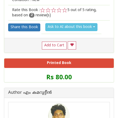
Condition : New
Rate this Book :
5
out of 5 rating,
based on
review(s)
1
2
3
4
5
2
Ask to AI about this book
Share this Book
Add to Cart
Printed Book
Price
Rs 80.00
of
this
Book
Author എം കമറുദ്ദീന്‍
is