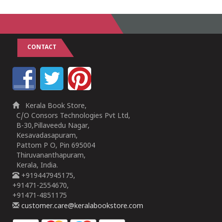
CONTACT
Kerala Book Store,
C/O Consors Technologies Pvt Ltd,
B-30,Pillaveedu Nagar,
Kesavadasapuram,
Pattom P O, Pin 695004
Thiruvananthapuram,
Kerala, India.
+919447945175,
+91471-2554670,
+91471-4851175
customer.care@keralabookstore.com