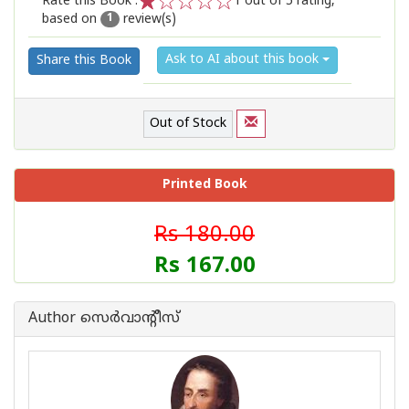
Rate this Book :
1
out of 5 rating,
based on
review(s)
1
2
3
4
5
1
Ask to AI about this book
Share this Book
Out of Stock
Printed Book
Rs 180.00
Rs 167.00
Author സെര്‍‌വാന്റീസ്