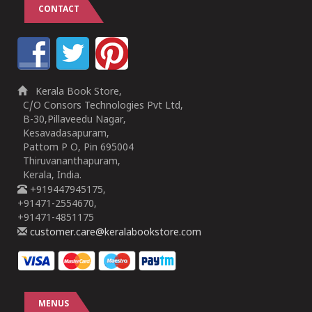
CONTACT
Kerala Book Store,
C/O Consors Technologies Pvt Ltd,
B-30,Pillaveedu Nagar,
Kesavadasapuram,
Pattom P O, Pin 695004
Thiruvananthapuram,
Kerala, India.
+919447945175,
+91471-2554670,
+91471-4851175
customer.care@keralabookstore.com
MENUS