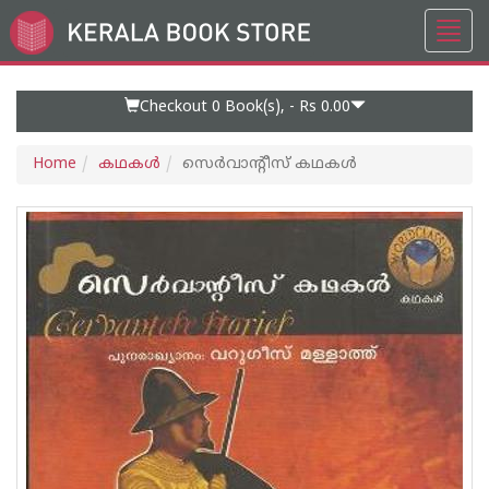
Toggl
Go
navig
to
Home
Page
Checkout 0
Book(s), -
Rs 0.00
Home
കഥകള്‍
സെര്‍വാന്റീസ് കഥകള്‍