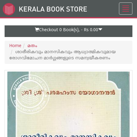
Toggl
Go
navig
to
Home
Page
Checkout 0
Book(s), -
Rs 0.00
Home
മതം
ശാരീരികവും മാനസികവും ആധ്യാത്മികവുമായ
രോഗവിമോചന മാർഗ്ഗങ്ങളുടെ സമന്വയീകരണം