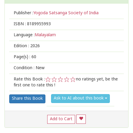
Publisher :
Yogoda Satsanga Society of India
ISBN :
8189955993
Language :
Malayalam
Edition :
2026
Page(s) :
60
Condition : New
Rate this Book :
no ratings yet, be the
first one to rate this !
1
2
3
4
5
Ask to AI about this book
Share this Book
Add to Cart