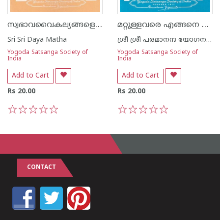
സ്വഭാവവൈകല്യങ്ങളെ എങ്ങനെ പരിഹരിക്കാം
മറ്റുള്ളവരെ എങ്ങനെ മാറ്റിയെടുക്കാം
Sri Sri Daya Matha
ശ്രീ ശ്രീ പരമാനന്ദ യോഗനന്ദ
Yogoda Satsanga Society of
Yogoda Satsanga Society of
India
India
Add to Cart
Add to Cart
Rs 20.00
Rs 20.00
1
2
3
4
5
1
2
3
4
5
CONTACT