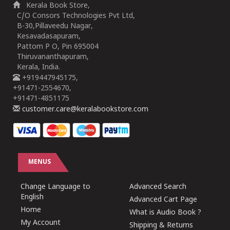
Kerala Book Store,
C/O Consors Technologies Pvt Ltd,
B-30,Pillaveedu Nagar,
Kesavadasapuram,
Pattom P O, Pin 695004
Thiruvananthapuram,
Kerala, India.
+919447945175,
+91471-2554670,
+91471-4851175
customer.care@keralabookstore.com
MENUS
Change Language to
Advanced Search
English
Advanced Cart Page
Home
What is Audio Book ?
My Account
Shipping & Returns