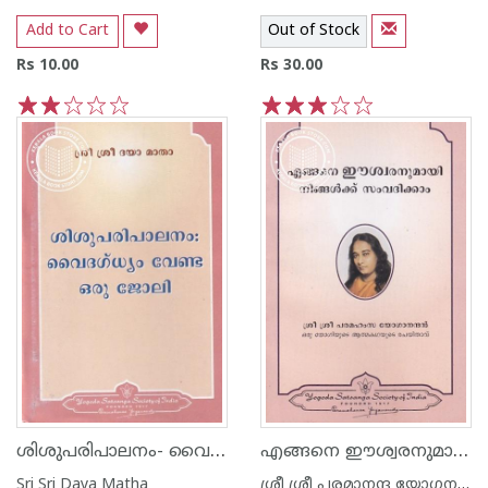
Add to Cart
Out of Stock
Rs 10.00
Rs 30.00
1
2
3
4
5
1
2
3
4
5
ശിശുപരിപാലനം- വൈദഗ്ധ്യം വേണ്ട ഒരു ജോലി
എങ്ങനെ ഈശ്വരനുമായി നിങ്ങൾക്ക് സംവദിക്കാം
Sri Sri Daya Matha
ശ്രീ ശ്രീ പരമാനന്ദ യോഗനന്ദ