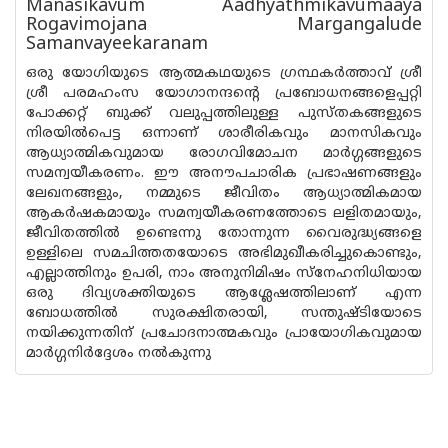
Manasikavum Aadhyathmikavumaaya
Rogavimojana Margangalude
Samanvayeekaranam
ഒരു യോഗിയുടെ ആത്മകഥയുടെ ഗ്രന്ഥകർത്താവ് ശ്രീ
ശ്രീ പരമഹംസ യോഗാനന്ദന്റെ പ്രബോധനങ്ങളെപ്പറ്റി
പോക്കറ്റ് ബുക്ക് വലുപ്പത്തിലുള്ള പുസ്‌തകങ്ങളുടെ
നിരയിൽപെട്ട ഒന്നാണ് ശാരീരികവും മാനസികവും
ആധ്യാത്മികവുമായ രോഗവിമോചന മാർഗ്ഗങ്ങളുടെ
സമന്വയീകരണം. ഈ അനൗപചാരിക പ്രഭാഷണങ്ങളും
ലേഖനങ്ങളും, നമ്മുടെ ജീവിതം ആധ്യാത്മികമായ
ആകർഷകമായും സമന്വയീകരണത്തോടെ ലളിതമായും,
ജീവിതത്തിൽ ഉണ്ടെന്നു തോന്നുന്ന വൈരുദ്ധ്യങ്ങളെ
ഉള്ളിലെ സമചിത്തതയോടെ അഭിമുഖീകരിച്ചുകൊണ്ടും,
എല്ലാത്തിനും ഉപരി, നാം അനുനിമിഷം സ്നേഹനിധിയായ
ഒരു ദിവ്യശക്തിയുടെ ആശ്ലേഷത്തിലാണ് എന്ന
ബോധത്തിൽ സുരക്ഷിതരായി, സന്തുഷ്‌ടിയോടെ
നയിക്കുന്നതിന് പ്രചോദനാത്മകവും പ്രായോഗികവുമായ
മാർഗ്ഗനിർദ്ദേശം നൽകുന്നു