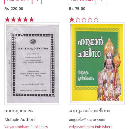
Rs 220.00
Rs 75.00
1
2
3
4
5
1
2
3
4
5
സന്ധ്യാനാമം
ഹനൂമാൻചാലീസാ
Multiple Authors
ആഷിക് പാറോൽ
Vidyarambham Publishers
Vidyarambham Publishers