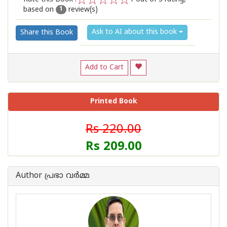
based on
review(s)
1
2
3
4
5
1
Ask to AI about this book
Share this Book
Add to Cart
Printed Book
Rs 220.00
Rs 209.00
Author പ്രഭാ വര്‍മ്മ