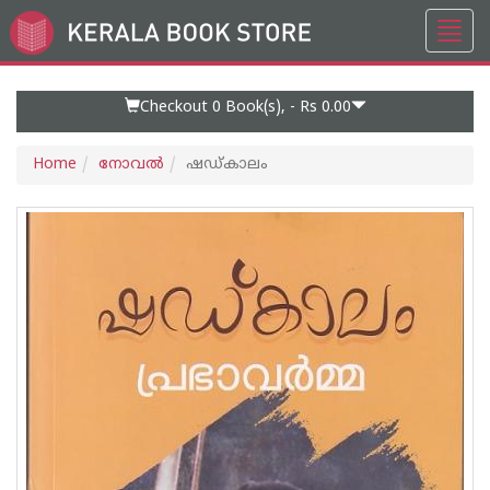
Toggl
Go
navig
to
Home
Page
Checkout 0
Book(s), -
Rs 0.00
Home
നോവല്‍
ഷഡ്കാലം