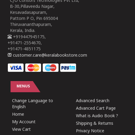
C/O Consors Technologies Pvt Ltd,
B-30,Pillaveedu Nagar,
Kesavadasapuram,
Pattom P O, Pin 695004
Thiruvananthapuram,
Kerala, India.
+919447945175,
+91471-2554670,
+91471-4851175
customer.care@keralabookstore.com
MENUS
Change Language to
Advanced Search
English
Advanced Cart Page
Home
What is Audio Book ?
My Account
Shipping & Returns
View Cart
Privacy Notice