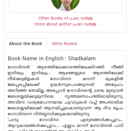
Other Books of പ്രഭാ വര്‍മ്മ
more about author പ്രഭാ വര്‍മ്മ
About the Book
Write Review
Book Name in English : Shadkalam
ഗോവിന്ദൻ ആഴത്തിലേക്കാഴത്തിലേക്കിറങ്ങി നീങ്ങി
ഇനിയും ഇനിയും... ആഴങ്ങളുടെ ആഴത്തിലേക്ക്
നീർക്കുമിളകൾ ഗോവിന്ദന കടന്ന് മുകളിൽ
ജലപ്പരപ്പിലേക്ക് ഉയർന്നുപൊങ്ങുന്നത് അദ്ദേഹം
അറിഞ്ഞ തേയില്ല അപ്പോൾ ഗോവിന്ദൻ്റെ ശ്രദ്ധ മുഴുവൻ
ജലശയ്യയ്ക്കുമുന്നിലെ നൃത്തമണ്ഡപത്തിലായിരുന്നു.
അവിടെ വശ്യമോഹനമായ ചുവടുകൾ വച്ച് അംബാലിക
ജലശയ്യയിലേക്ക് ആനയിച്ചുകൊണ്ടുവന്ന ആ ദിവ രൂപം
ഗോവിന്ദനെ നിർബ്ബന്ധിക്കുകയായിരുന്നു.
’പാടു ഗോവിന്ദാ. ഏഴുരങ്ങൾക്കപ്പുറം...
ആറുകാലങ്ങൾക്കപ്പുറം.... എല്ലാം മറന്ന് ഗോവിന്ദൻ പാടി