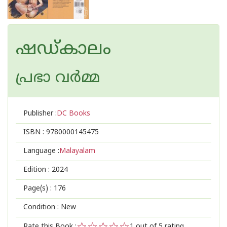
ഷഡ്കാലം
പ്രഭാ വര്‍മ്മ
Publisher :
DC Books
ISBN :
9780000145475
Language :
Malayalam
Edition :
2024
Page(s) :
176
Condition : New
Rate this Book :
1
out of 5 rating,