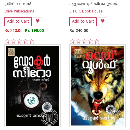
ശ്രീനിവാസന്‍
ഏറ്റുമാനൂര്‍ ശിവകുമാര്‍
Olive Publications
C I C C Book House
Add to Cart
Add to Cart
Rs 210.00
Rs 199.00
Rs 240.00
1
2
3
4
5
1
2
3
4
5