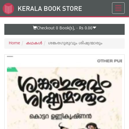
Toggl
Go
navig
to
Home
Page
Checkout 0
Book(s), -
Rs 0.00
Home
കഥകള്‍
ശങ്കരഗുരുവും ശിഷ്യന്മാരും