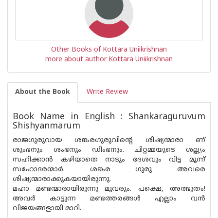
Other Books of Kottara Uniikrishnan
more about author Kottara Uniikrishnan
About the Book
Write Review
Book Name in English : Shankaraguruvum
Shishyanmarum
രാജഗുരുവായ ശങ്കരഗുരുവിൻ്റെ ശിഷ്യന്മാരാ ണ്
ശുംഭനും ശംഭനും ഡിംഭനും. ചിറ്റമ്മയുടെ ശല്ല്യം
സഹിക്കാൻ കഴിയാതെ നാടും ദേശവും വിട്ട മൂന്ന്
സഹോദരന്മാർ. ശങ്കര ഗുരു അവരെ
ശിഷ്യന്മാരാക്കുകയായിരുന്നു.
മഹാ മണ്ടന്മാരായിരുന്നു മൂവരും. പക്ഷെ, അത്ഭുതം!
അവർ കാട്ടുന്ന മണ്ടത്തരങ്ങൾ എല്ലാം വൻ
വിജയങ്ങളായി മാറി.