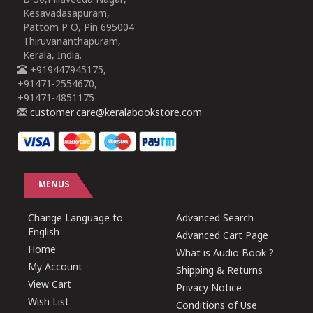
B-30,Pillaveedu Nagar,
Kesavadasapuram,
Pattom P O, Pin 695004
Thiruvananthapuram,
Kerala, India.
+919447945175,
+91471-2554670,
+91471-4851175
customer.care@keralabookstore.com
MENUS
Change Language to
Advanced Search
English
Advanced Cart Page
Home
What is Audio Book ?
My Account
Shipping & Returns
View Cart
Privacy Notice
Wish List
Conditions of Use