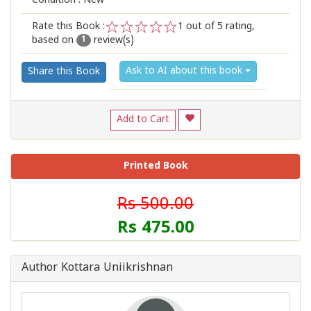
Condition : New
Rate this Book :
1
out of 5 rating,
based on
review(s)
1
2
3
4
5
1
Ask to AI about this book
Share this Book
Add to Cart
Printed Book
Rs 500.00
Rs 475.00
Author Kottara Uniikrishnan