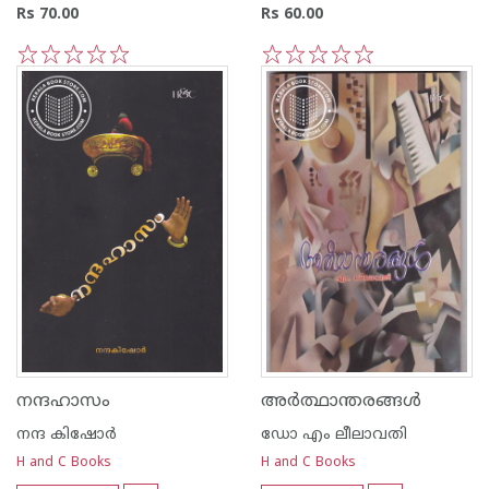
Rs 70.00
Rs 60.00
1
2
3
4
5
1
2
3
4
5
നന്ദഹാസം
അര്‍ത്ഥാന്തരങ്ങള്‍
നന്ദ‌ കിഷോര്‍
ഡോ എം ലീലാവതി
H and C Books
H and C Books