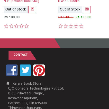
NBS (National Book Stall)
H and C Books
Out of Stock
Out of Stock
Rs 180.00
Rs 140.00
Rs 130.00
1
2
3
4
5
1
2
3
4
5
CONTACT
Kerala Book Store,
C/O Consors Technologies Pvt Ltd,
B-30,Pillaveedu Nagar,
Kesavadasapuram,
Pattom P O, Pin 695004
Thiruvananthapuram,