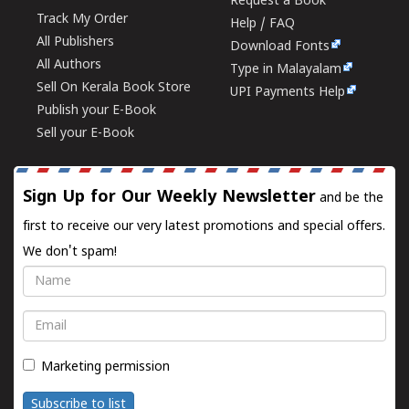
Request a Book
Track My Order
Help / FAQ
All Publishers
Download Fonts
All Authors
Type in Malayalam
Sell On Kerala Book Store
UPI Payments Help
Publish your E-Book
Sell your E-Book
Sign Up for Our Weekly Newsletter
and be the
first to receive our very latest promotions and special offers.
We don't spam!
Name
Email
Marketing permission
Subscribe to list