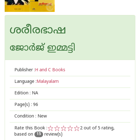
ശരീരഭാഷ
ജോര്‍ജ് ഇമ്മട്ടി
Publisher :
H and C Books
Language :
Malayalam
Edition :
NA
Page(s) :
96
Condition : New
Rate this Book :
2
out of 5 rating,
based on
review(s)
1
2
3
4
5
15