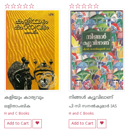
1
2
3
4
5
1
2
3
4
5
കളിയും കാര്യവും
നിങ്ങള്‍ ക്യൂവിലാണ്‌
ലളിതാംബിക
പി സി സനല്‍‌കുമാര്‍ IAS
H and C Books
H and C Books
Add to Cart
Add to Cart