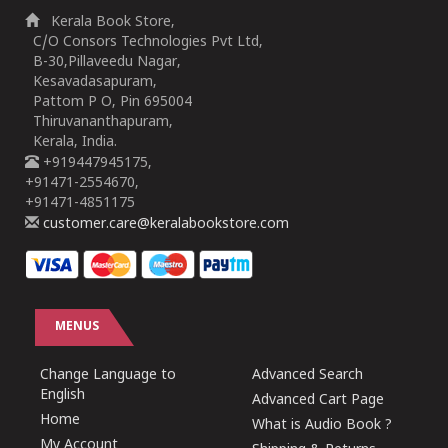
Kerala Book Store,
C/O Consors Technologies Pvt Ltd,
B-30,Pillaveedu Nagar,
Kesavadasapuram,
Pattom P O, Pin 695004
Thiruvananthapuram,
Kerala, India.
+919447945175,
+91471-2554670,
+91471-4851175
customer.care@keralabookstore.com
MENUS
Change Language to
Advanced Search
English
Advanced Cart Page
Home
What is Audio Book ?
My Account