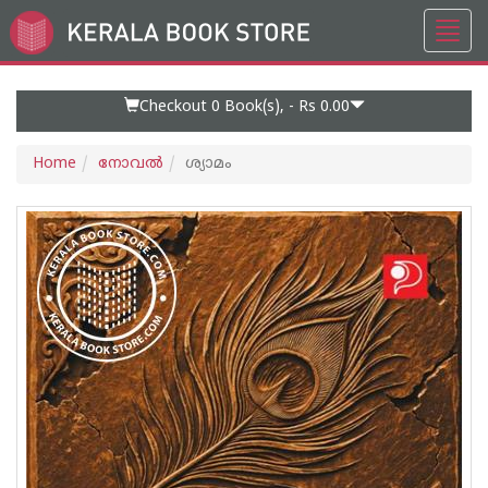
Toggl
Go
navig
to
Home
Page
Checkout 0
Book(s), -
Rs 0.00
Home
നോവല്‍
ശ്യാമം