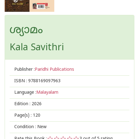
ശ്യാമം
Kala Savithri
Publisher :
Paridhi Publications
ISBN :
9788169097963
Language :
Malayalam
Edition :
2026
Page(s) :
120
Condition : New
Rate this Book :
3
out of 5 rating,