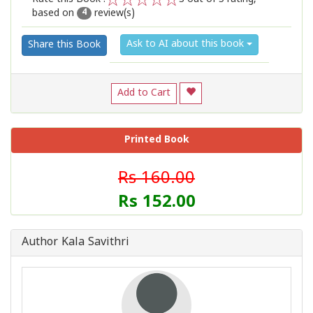
based on
review(s)
1
2
3
4
5
4
Ask to AI about this book
Share this Book
Add to Cart
Printed Book
Rs 160.00
Rs 152.00
Author Kala Savithri