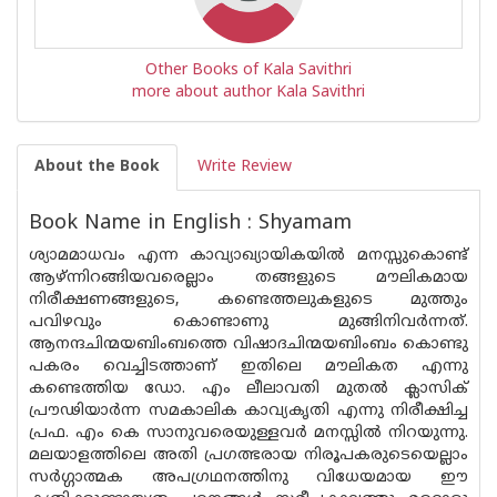
Other Books of Kala Savithri
more about author Kala Savithri
About the Book
Write Review
Book Name in English : Shyamam
ശ്യാമമാധവം എന്ന കാവ്യാഖ്യായികയിൽ മനസ്സുകൊണ്ട്
ആഴ്ന്നിറങ്ങിയവരെല്ലാം തങ്ങളുടെ മൗലികമായ
നിരീക്ഷണങ്ങളുടെ, കണ്ടെത്തലുകളുടെ മുത്തും
പവിഴവും കൊണ്ടാണു മുങ്ങിനിവർന്നത്.
ആനന്ദചിന്മയബിംബത്തെ വിഷാദചിന്മയബിംബം കൊണ്ടു
പകരം വെച്ചിടത്താണ് ഇതിലെ മൗലികത എന്നു
കണ്ടെത്തിയ ഡോ. എം ലീലാവതി മുതൽ ക്ലാസിക്
പ്രൗഢിയാർന്ന സമകാലിക കാവ്യകൃതി എന്നു നിരീക്ഷിച്ച
പ്രഫ. എം കെ സാനുവരെയുള്ളവർ മനസ്സിൽ നിറയുന്നു.
മലയാളത്തിലെ അതി പ്രഗത്ഭരായ നിരൂപകരുടെയെല്ലാം
സർഗ്ഗാത്മക അപഗ്രഥനത്തിനു വിധേയമായ ഈ