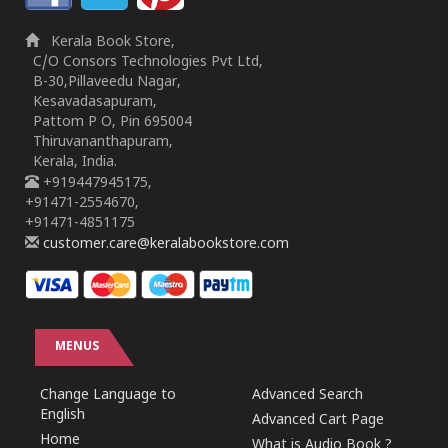
Kerala Book Store,
C/O Consors Technologies Pvt Ltd,
B-30,Pillaveedu Nagar,
Kesavadasapuram,
Pattom P O, Pin 695004
Thiruvananthapuram,
Kerala, India.
+919447945175,
+91471-2554670,
+91471-4851175
customer.care@keralabookstore.com
MENUS
Change Language to
Advanced Search
English
Advanced Cart Page
Home
What is Audio Book ?