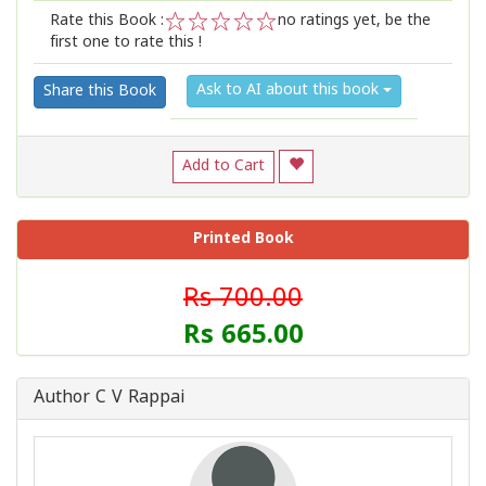
Rate this Book :
no ratings yet, be the
first one to rate this !
1
2
3
4
5
Ask to AI about this book
Share this Book
Add to Cart
Printed Book
Rs 700.00
Rs 665.00
Author C V Rappai