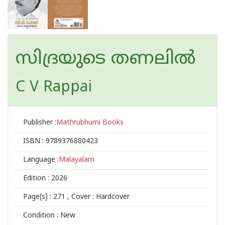
സിദ്രയുടെ തണലിൽ
C V Rappai
Publisher :
Mathrubhumi Books
ISBN :
9789376880423
Language :
Malayalam
Edition :
2026
Page(s) :
271
, Cover : Hardcover
Condition : New