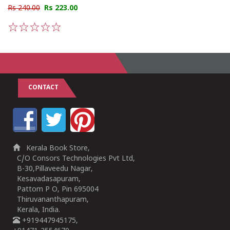
Rs 240.00
Rs 223.00
1
2
3
4
5
CONTACT
Kerala Book Store,
C/O Consors Technologies Pvt Ltd,
B-30,Pillaveedu Nagar,
Kesavadasapuram,
Pattom P O, Pin 695004
Thiruvananthapuram,
Kerala, India.
+919447945175,