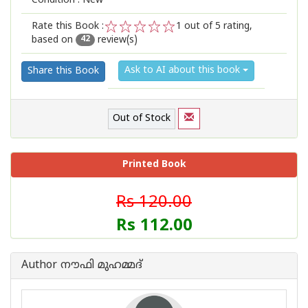
Condition : New
Rate this Book :
1
out of 5 rating,
based on
review(s)
1
2
3
4
5
42
Ask to AI about this book
Share this Book
Out of Stock
Printed Book
Rs 120.00
Rs 112.00
Author നൗഫി മുഹമ്മദ്