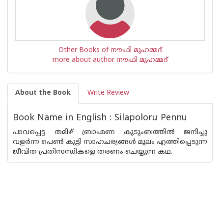
Other Books of നൗഫി മുഹമ്മദ്
more about author നൗഫി മുഹമ്മദ്
About the Book
Write Review
Book Name in English : Silapoloru Pennu
പാവപ്പെട്ട തമിഴ് ബ്രാഹ്മണ കുടുംബത്തില്‍ ജനിച്ചു
വളര്‍ന്ന പെണ്‍ കുട്ടി സാഹചര്യങ്ങള്‍ മൂലം എത്തിപ്പെടുന്ന
ജീവിത പ്രതിസന്ധികളെ തരണം ചെയ്യുന്ന കഥ.