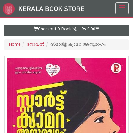
Toggl
Go
navig
to
Home
Page
Checkout 0
Book(s), -
Rs 0.00
Home
നോവല്‍
സ്മാർട്ട് ക്യാമറ അനുരാഗം