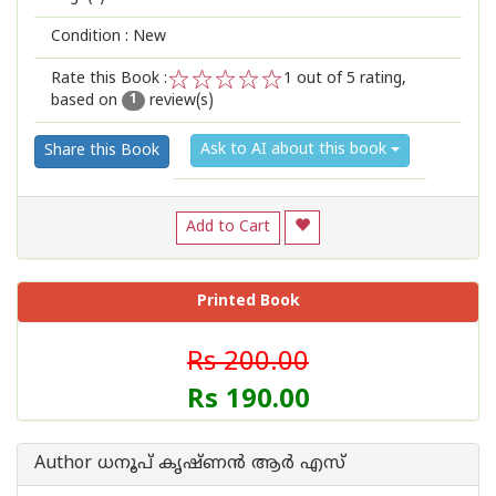
Condition : New
Rate this Book :
1
out of 5 rating,
based on
review(s)
1
2
3
4
5
1
Ask to AI about this book
Share this Book
Add to Cart
Printed Book
Rs 200.00
Rs 190.00
Author ധനൂപ് കൃഷ്ണൻ ആർ എസ്