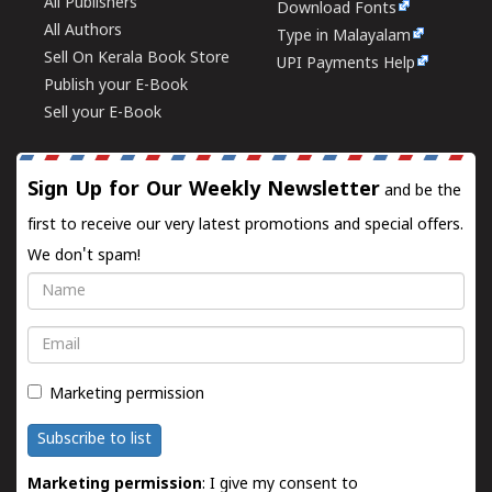
All Publishers
Download Fonts
All Authors
Type in Malayalam
Sell On Kerala Book Store
UPI Payments Help
Publish your E-Book
Sell your E-Book
Sign Up for Our Weekly Newsletter
and be the
first to receive our very latest promotions and special offers.
We don't spam!
Name
Email
Marketing permission
Subscribe to list
Marketing permission
: I give my consent to