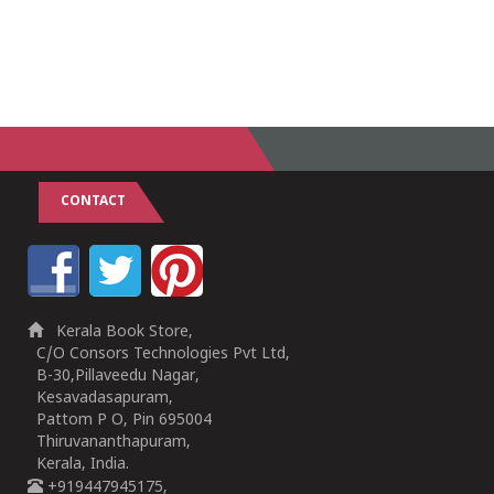
CONTACT
Kerala Book Store,
C/O Consors Technologies Pvt Ltd,
B-30,Pillaveedu Nagar,
Kesavadasapuram,
Pattom P O, Pin 695004
Thiruvananthapuram,
Kerala, India.
+919447945175,