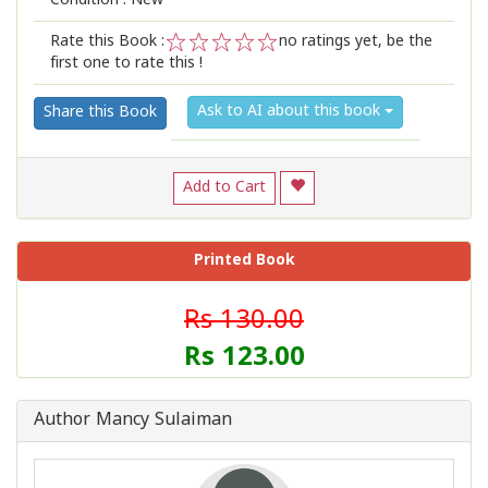
Condition : New
Rate this Book :
no ratings yet, be the
first one to rate this !
1
2
3
4
5
Ask to AI about this book
Share this Book
Add to Cart
Printed Book
Rs 130.00
Rs 123.00
Author Mancy Sulaiman