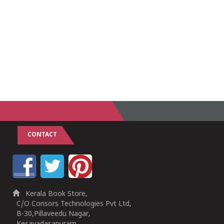
CONTACT
Kerala Book Store,
C/O Consors Technologies Pvt Ltd,
B-30,Pillaveedu Nagar,