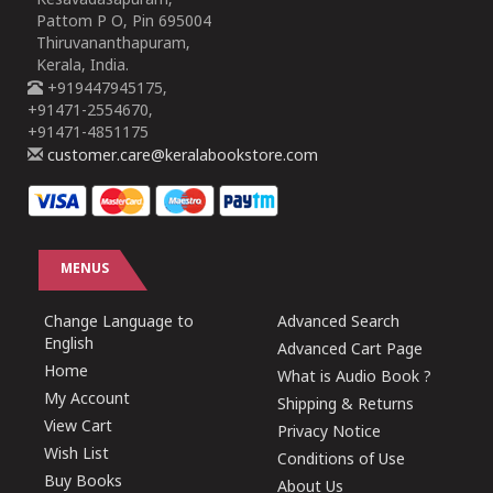
Kesavadasapuram,
Pattom P O, Pin 695004
Thiruvananthapuram,
Kerala, India.
+919447945175,
+91471-2554670,
+91471-4851175
customer.care@keralabookstore.com
MENUS
Change Language to
Advanced Search
English
Advanced Cart Page
Home
What is Audio Book ?
My Account
Shipping & Returns
View Cart
Privacy Notice
Wish List
Conditions of Use
Buy Books
About Us