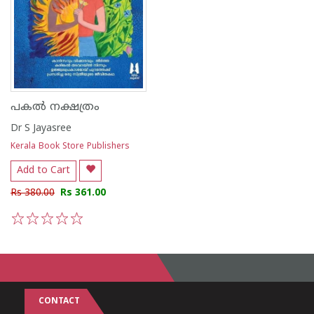
പകൽ നക്ഷത്രം
Dr S Jayasree
Kerala Book Store Publishers
Add to Cart
Rs 380.00
Rs 361.00
1
2
3
4
5
CONTACT