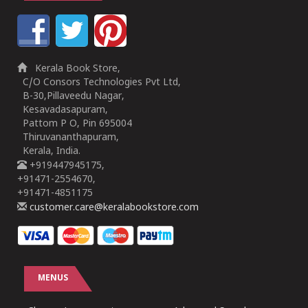
Kerala Book Store,
C/O Consors Technologies Pvt Ltd,
B-30,Pillaveedu Nagar,
Kesavadasapuram,
Pattom P O, Pin 695004
Thiruvananthapuram,
Kerala, India.
+919447945175,
+91471-2554670,
+91471-4851175
customer.care@keralabookstore.com
MENUS