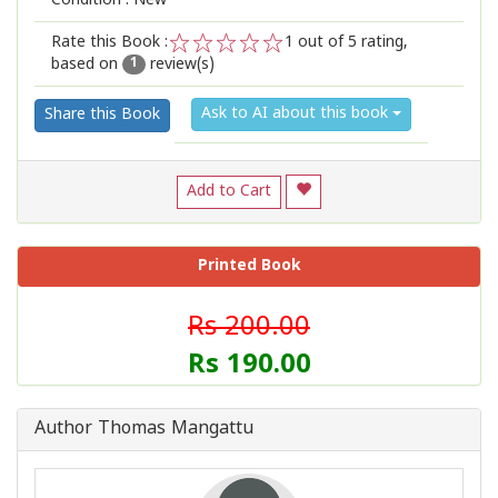
Condition : New
Rate this Book :
1
out of 5 rating,
based on
review(s)
1
2
3
4
5
1
Ask to AI about this book
Share this Book
Add to Cart
Printed Book
Rs 200.00
Rs 190.00
Author Thomas Mangattu