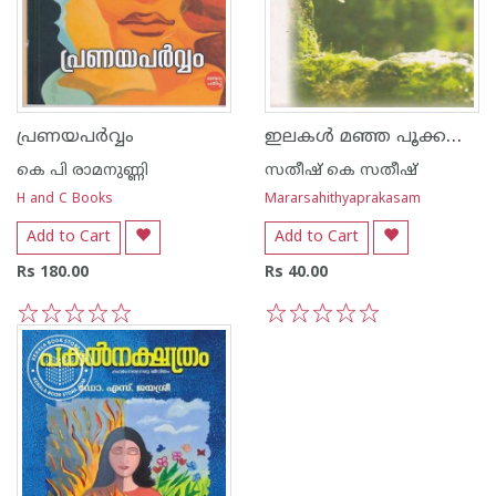
ഇലകള്‍ മഞ്ഞ പൂക്കള്‍ പച്ച
പ്രണയപര്‍‌വ്വം
കെ പി രാമനുണ്ണി
സതീഷ് കെ സതീഷ്
H and C Books
Mararsahithyaprakasam
Add to Cart
Add to Cart
Rs 180.00
Rs 40.00
1
2
3
4
5
1
2
3
4
5