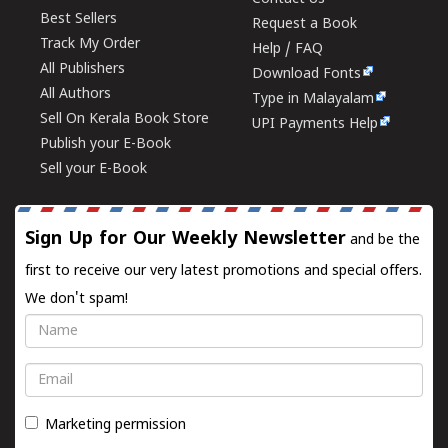
Best Sellers
Request a Book
Track My Order
Help / FAQ
All Publishers
Download Fonts
All Authors
Type in Malayalam
Sell On Kerala Book Store
UPI Payments Help
Publish your E-Book
Sell your E-Book
Sign Up for Our Weekly Newsletter
and be the
first to receive our very latest promotions and special offers.
We don't spam!
Name
Email
Marketing permission