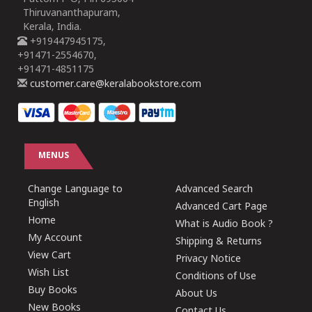
Thiruvananthapuram,
Kerala, India.
+919447945175,
+91471-2554670,
+91471-4851175
customer.care@keralabookstore.com
MENUS
Change Language to
Advanced Search
English
Advanced Cart Page
Home
What is Audio Book ?
My Account
Shipping & Returns
View Cart
Privacy Notice
Wish List
Conditions of Use
Buy Books
About Us
New Books
Contact Us