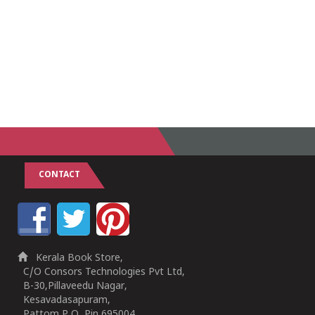
CONTACT
Kerala Book Store,
C/O Consors Technologies Pvt Ltd,
B-30,Pillaveedu Nagar,
Kesavadasapuram,
Pattom P O, Pin 695004