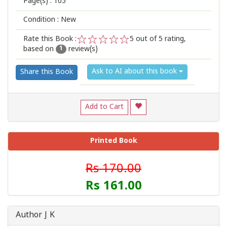
Page(s) :
105
Condition : New
Rate this Book :
5
out of 5 rating,
based on
review(s)
1
2
3
4
5
1
Ask to AI about this book
Share this Book
Add to Cart
Printed Book
Rs 170.00
Rs 161.00
Author J K